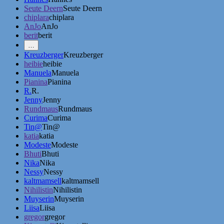
Seute Deern
Seute Deern
chiplara
chiplara
AnJo
AnJo
berit
berit
Mehr
…
Erwähnungen
Kreuzberger
Kreuzberger
zeigen
heibie
heibie
Manuela
Manuela
Pianina
Pianina
R.
R.
Jenny
Jenny
Rundmaus
Rundmaus
Curima
Curima
Tin@
Tin@
katia
katia
Modeste
Modeste
Bhuti
Bhuti
Nika
Nika
Nessy
Nessy
kaltmamsell
kaltmamsell
Nihilistin
Nihilistin
Muyserin
Muyserin
Liisa
Liisa
gregor
gregor