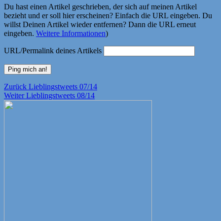
Du hast einen Artikel geschrieben, der sich auf meinen Artikel
bezieht und er soll hier erscheinen? Einfach die URL eingeben. Du
willst Deinen Artikel wieder entfernen? Dann die URL erneut
eingeben.
Weitere Informationen
)
URL/Permalink deines Artikels
Beitragsnavigation
Vorheriger
Zurück
Lieblingstweets 07/14
Nächster
Beitrag:
Weiter
Lieblingstweets 08/14
Beitrag: