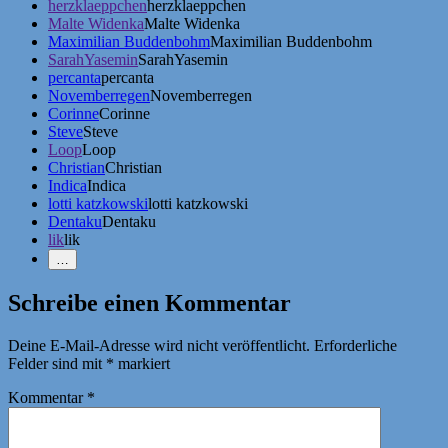
herzklaeppchen
herzklaeppchen
Malte Widenka
Malte Widenka
Maximilian Buddenbohm
Maximilian Buddenbohm
SarahYasemin
SarahYasemin
percanta
percanta
Novemberregen
Novemberregen
Corinne
Corinne
Steve
Steve
Loop
Loop
Christian
Christian
Indica
Indica
lotti katzkowski
lotti katzkowski
Dentaku
Dentaku
lik
lik
Weniger
…
Erwähnungen
zeigen
Schreibe einen Kommentar
Deine E-Mail-Adresse wird nicht veröffentlicht.
Erforderliche
Felder sind mit
*
markiert
Kommentar
*