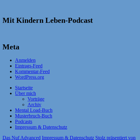
Mit Kindern Leben-Podcast
Meta
Anmelden
Eintrags-Feed
Kommentar-Feed
WordPress.org
Startseite
Über mich
Vorträge
Archiv
Mental Load-Buch
Musterbruch-Buch
Podcasts
Impressum & Datenschutz
Das Nuf Advanced
Impressum & Datenschutz
Stolz präsentiert von