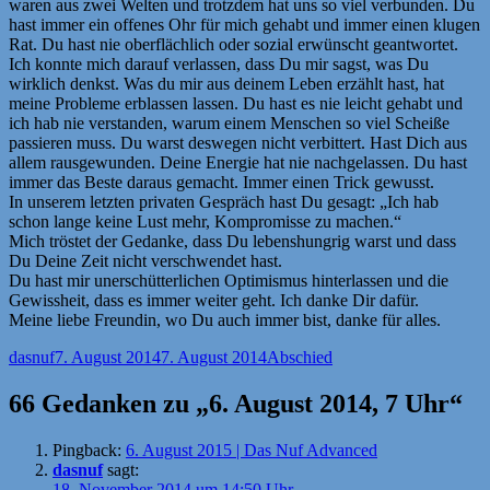
waren aus zwei Welten und trotzdem hat uns so viel verbunden. Du
hast immer ein offenes Ohr für mich gehabt und immer einen klugen
Rat. Du hast nie oberflächlich oder sozial erwünscht geantwortet.
Ich konnte mich darauf verlassen, dass Du mir sagst, was Du
wirklich denkst. Was du mir aus deinem Leben erzählt hast, hat
meine Probleme erblassen lassen. Du hast es nie leicht gehabt und
ich hab nie verstanden, warum einem Menschen so viel Scheiße
passieren muss. Du warst deswegen nicht verbittert. Hast Dich aus
allem rausgewunden. Deine Energie hat nie nachgelassen. Du hast
immer das Beste daraus gemacht. Immer einen Trick gewusst.
In unserem letzten privaten Gespräch hast Du gesagt: „Ich hab
schon lange keine Lust mehr, Kompromisse zu machen.“
Mich tröstet der Gedanke, dass Du lebenshungrig warst und dass
Du Deine Zeit nicht verschwendet hast.
Du hast mir unerschütterlichen Optimismus hinterlassen und die
Gewissheit, dass es immer weiter geht. Ich danke Dir dafür.
Meine liebe Freundin, wo Du auch immer bist, danke für alles.
Autor
Veröffentlicht
Kategorien
dasnuf
7. August 2014
7. August 2014
Abschied
am
66 Gedanken zu „6. August 2014, 7 Uhr“
Pingback:
6. August 2015 | Das Nuf Advanced
dasnuf
sagt:
18. November 2014 um 14:50 Uhr