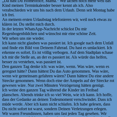
„Da hast Du Homeoffice, Mama.“ Wir lachen noch mehr weil das
Kind meinen Terminkalender besser kennt als ich. Also
verabschieden wir uns bis nach dem Urlaub. Denn seit Montag habe
ich frei.
An meinem ersten Urlaubstag telefonieren wir, weil noch etwas zu
klären ist. Du stellst mich durch.
In der letzten WhatsApp-Nachricht schickst Du mir
Regenbogenbildchen und wünschst mir eine schöne Zeit.
Wir sehen uns nie wieder.
Ich kann nicht glauben was passiert ist. Ich google nach dem Unfall
und finde ein Bild von Deinem Fahrrad. Du hast es umlackiert. Ich
erkenne es sofort. Es ist völlig verbogen. Auf dem Stadtplan schaue
ich mir die Stelle an, an der es passiert ist. Als würde das helfen,
besser zu verstehen, was passiert ist.
Den ganzen Tag denke ich: was wäre, wenn. Was wäre, wenn es
geregnet hätte? Dann hättest Du das Auto genommen. Was wäre,
wenn wir gemeinsam gefahren wären? Dann hättest Du eine andere
Strecke genommen. Wenn doch eine der Ampeln auf der Strecke rot
gewesen wäre. Nur zwei Minuten Verzögerung hätten genügt.
Ich weine den ganzen Tag während die Kinder im Freibad
planschen. Abends trinke ich so viel Wein, wie ich kann. Ich hoffe,
dass der Gedanke an deinen Todesmoment verschwindet. Dass ich
müde werde. Aber ich kann nicht schlafen. Ich habe gelesen, dass
Du nicht sofort tot warst, sondern Deinen Verletzungen erlegen.
Wir waren Freundinnen, haben uns fast jeden Tag gesehen. Wir