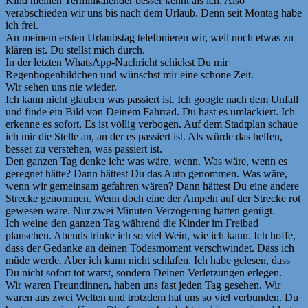
Kind meinen Terminkalender besser kennt als ich. Also
verabschieden wir uns bis nach dem Urlaub. Denn seit Montag habe
ich frei.
An meinem ersten Urlaubstag telefonieren wir, weil noch etwas zu
klären ist. Du stellst mich durch.
In der letzten WhatsApp-Nachricht schickst Du mir
Regenbogenbildchen und wünschst mir eine schöne Zeit.
Wir sehen uns nie wieder.
Ich kann nicht glauben was passiert ist. Ich google nach dem Unfall
und finde ein Bild von Deinem Fahrrad. Du hast es umlackiert. Ich
erkenne es sofort. Es ist völlig verbogen. Auf dem Stadtplan schaue
ich mir die Stelle an, an der es passiert ist. Als würde das helfen,
besser zu verstehen, was passiert ist.
Den ganzen Tag denke ich: was wäre, wenn. Was wäre, wenn es
geregnet hätte? Dann hättest Du das Auto genommen. Was wäre,
wenn wir gemeinsam gefahren wären? Dann hättest Du eine andere
Strecke genommen. Wenn doch eine der Ampeln auf der Strecke rot
gewesen wäre. Nur zwei Minuten Verzögerung hätten genügt.
Ich weine den ganzen Tag während die Kinder im Freibad
planschen. Abends trinke ich so viel Wein, wie ich kann. Ich hoffe,
dass der Gedanke an deinen Todesmoment verschwindet. Dass ich
müde werde. Aber ich kann nicht schlafen. Ich habe gelesen, dass
Du nicht sofort tot warst, sondern Deinen Verletzungen erlegen.
Wir waren Freundinnen, haben uns fast jeden Tag gesehen. Wir
waren aus zwei Welten und trotzdem hat uns so viel verbunden. Du