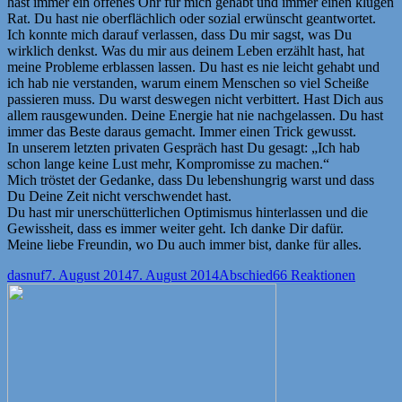
hast immer ein offenes Ohr für mich gehabt und immer einen klugen
Rat. Du hast nie oberflächlich oder sozial erwünscht geantwortet.
Ich konnte mich darauf verlassen, dass Du mir sagst, was Du
wirklich denkst. Was du mir aus deinem Leben erzählt hast, hat
meine Probleme erblassen lassen. Du hast es nie leicht gehabt und
ich hab nie verstanden, warum einem Menschen so viel Scheiße
passieren muss. Du warst deswegen nicht verbittert. Hast Dich aus
allem rausgewunden. Deine Energie hat nie nachgelassen. Du hast
immer das Beste daraus gemacht. Immer einen Trick gewusst.
In unserem letzten privaten Gespräch hast Du gesagt: „Ich hab
schon lange keine Lust mehr, Kompromisse zu machen.“
Mich tröstet der Gedanke, dass Du lebenshungrig warst und dass
Du Deine Zeit nicht verschwendet hast.
Du hast mir unerschütterlichen Optimismus hinterlassen und die
Gewissheit, dass es immer weiter geht. Ich danke Dir dafür.
Meine liebe Freundin, wo Du auch immer bist, danke für alles.
Autor
Veröffentlicht
Kategorien
dasnuf
7. August 2014
7. August 2014
Abschied
66 Reaktionen
am