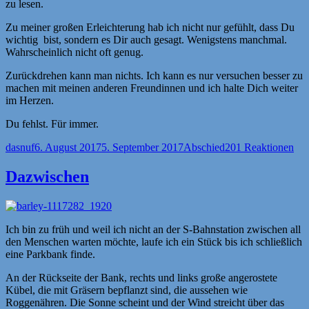
zu lesen.
Zu meiner großen Erleichterung hab ich nicht nur gefühlt, dass Du
wichtig bist, sondern es Dir auch gesagt. Wenigstens manchmal.
Wahrscheinlich nicht oft genug.
Zurückdrehen kann man nichts. Ich kann es nur versuchen besser zu
machen mit meinen anderen Freundinnen und ich halte Dich weiter
im Herzen.
Du fehlst. Für immer.
Autor
Veröffentlicht
Kategorien
dasnuf
6. August 2017
5. September 2017
Abschied
201 Reaktionen
am
Dazwischen
Ich bin zu früh und weil ich nicht an der S-Bahnstation zwischen all
den Menschen warten möchte, laufe ich ein Stück bis ich schließlich
eine Parkbank finde.
An der Rückseite der Bank, rechts und links große angerostete
Kübel, die mit Gräsern bepflanzt sind, die aussehen wie
Roggenähren. Die Sonne scheint und der Wind streicht über das