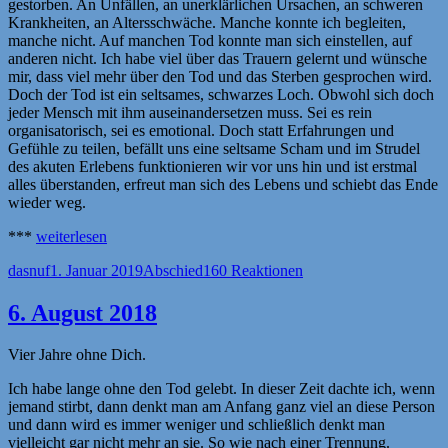
gestorben. An Unfällen, an unerklärlichen Ursachen, an schweren
Krankheiten, an Altersschwäche. Manche konnte ich begleiten,
manche nicht. Auf manchen Tod konnte man sich einstellen, auf
anderen nicht. Ich habe viel über das Trauern gelernt und wünsche
mir, dass viel mehr über den Tod und das Sterben gesprochen wird.
Doch der Tod ist ein seltsames, schwarzes Loch. Obwohl sich doch
jeder Mensch mit ihm auseinandersetzen muss. Sei es rein
organisatorisch, sei es emotional. Doch statt Erfahrungen und
Gefühle zu teilen, befällt uns eine seltsame Scham und im Strudel
des akuten Erlebens funktionieren wir vor uns hin und ist erstmal
alles überstanden, erfreut man sich des Lebens und schiebt das Ende
wieder weg.
„Zwei
***
weiterlesen
Seiten
Autor
Veröffentlicht
Kategorien
dasnuf
1. Januar 2019
Abschied
160 Reaktionen
des
am
Todes“
6. August 2018
Vier Jahre ohne Dich.
Ich habe lange ohne den Tod gelebt. In dieser Zeit dachte ich, wenn
jemand stirbt, dann denkt man am Anfang ganz viel an diese Person
und dann wird es immer weniger und schließlich denkt man
vielleicht gar nicht mehr an sie. So wie nach einer Trennung.