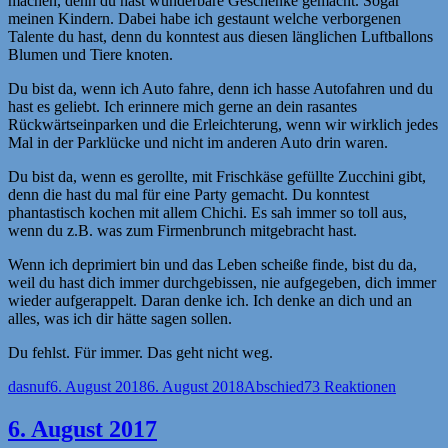
machen, denn du hast wunderbare Geschenke gemacht. Sogar
meinen Kindern. Dabei habe ich gestaunt welche verborgenen
Talente du hast, denn du konntest aus diesen länglichen Luftballons
Blumen und Tiere knoten.
Du bist da, wenn ich Auto fahre, denn ich hasse Autofahren und du
hast es geliebt. Ich erinnere mich gerne an dein rasantes
Rückwärtseinparken und die Erleichterung, wenn wir wirklich jedes
Mal in der Parklücke und nicht im anderen Auto drin waren.
Du bist da, wenn es gerollte, mit Frischkäse gefüllte Zucchini gibt,
denn die hast du mal für eine Party gemacht. Du konntest
phantastisch kochen mit allem Chichi. Es sah immer so toll aus,
wenn du z.B. was zum Firmenbrunch mitgebracht hast.
Wenn ich deprimiert bin und das Leben scheiße finde, bist du da,
weil du hast dich immer durchgebissen, nie aufgegeben, dich immer
wieder aufgerappelt. Daran denke ich. Ich denke an dich und an
alles, was ich dir hätte sagen sollen.
Du fehlst. Für immer. Das geht nicht weg.
Autor
Veröffentlicht
Kategorien
dasnuf
6. August 2018
6. August 2018
Abschied
73 Reaktionen
am
6. August 2017