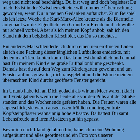
weg und nicht total beschäftigt. Du bist weg und doch begleitest Du
mich. Es ist in der Zwischenzeit eine willkommene Überraschung
geworden, wenn Du in meinen Gedanken auftauchst. Zum Beispiel
als ich letzte Woche die Karl-Marx-Allee kreuzte als die Biermeile
aufgebaut wurde. Eigentlich kein Grund zur Freude und ich wollte
nur schnell vorbei. Aber als ich meinen Kopf anhob, sah ich den
Stand mit dem belgischen Kirschbier, das Du so mochtest.
Ein anderes Mal schlenderte ich durch einen neu eröffneten Laden
als ich eine Packung dieser länglichen Luftballons entdeckte, mit
denen man Tiere knoten kann. Das konntest du nämlich und einmal
hast Du meinem Kind eine große Luftballonblume geschenkt.
Damals hast du auf dem Weg zum Kindergarten gewohnt und am
Fenster auf uns gewartet, dich rausgelehnt und die Blume meinem
überraschten Kind durchs geöffnete Fenster gereicht.
Im Urlaub habe ich an Dich gedacht als wir am Meer waren (klar!)
und Freitagabends wenn die Leute alle vor den Pubs auf der Straße
standen und das Wochenende gefeiert haben. Die Frauen waren alle
superschick, sie waren ausgelassen fröhlich und trugen trotz
Kopfsteinpflaster wahnsinnig hohe Absätze. Da hättest Du samt
Lebensfreude und irren Absätzen gut hin gepasst.
Bevor ich nach Irland gefahren bin, habe ich meine Wohnung
aufgeräumt und alles geordnet und ein Foto von unserer