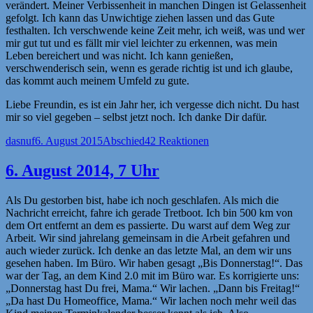
verändert. Meiner Verbissenheit in manchen Dingen ist Gelassenheit
gefolgt. Ich kann das Unwichtige ziehen lassen und das Gute
festhalten. Ich verschwende keine Zeit mehr, ich weiß, was und wer
mir gut tut und es fällt mir viel leichter zu erkennen, was mein
Leben bereichert und was nicht. Ich kann genießen,
verschwenderisch sein, wenn es gerade richtig ist und ich glaube,
das kommt auch meinem Umfeld zu gute.
Liebe Freundin, es ist ein Jahr her, ich vergesse dich nicht. Du hast
mir so viel gegeben – selbst jetzt noch. Ich danke Dir dafür.
Autor
Veröffentlicht
Kategorien
dasnuf
6. August 2015
Abschied
42 Reaktionen
am
6. August 2014, 7 Uhr
Als Du gestorben bist, habe ich noch geschlafen. Als mich die
Nachricht erreicht, fahre ich gerade Tretboot. Ich bin 500 km von
dem Ort entfernt an dem es passierte. Du warst auf dem Weg zur
Arbeit. Wir sind jahrelang gemeinsam in die Arbeit gefahren und
auch wieder zurück. Ich denke an das letzte Mal, an dem wir uns
gesehen haben. Im Büro. Wir haben gesagt „Bis Donnerstag!“. Das
war der Tag, an dem Kind 2.0 mit im Büro war. Es korrigierte uns:
„Donnerstag hast Du frei, Mama.“ Wir lachen. „Dann bis Freitag!“
„Da hast Du Homeoffice, Mama.“ Wir lachen noch mehr weil das