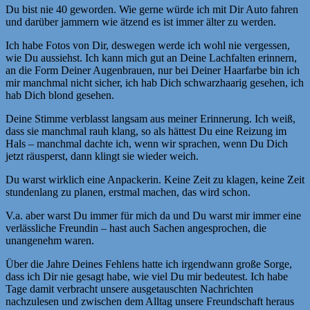
Du bist nie 40 geworden. Wie gerne würde ich mit Dir Auto fahren
und darüber jammern wie ätzend es ist immer älter zu werden.
Ich habe Fotos von Dir, deswegen werde ich wohl nie vergessen,
wie Du aussiehst. Ich kann mich gut an Deine Lachfalten erinnern,
an die Form Deiner Augenbrauen, nur bei Deiner Haarfarbe bin ich
mir manchmal nicht sicher, ich hab Dich schwarzhaarig gesehen, ich
hab Dich blond gesehen.
Deine Stimme verblasst langsam aus meiner Erinnerung. Ich weiß,
dass sie manchmal rauh klang, so als hättest Du eine Reizung im
Hals – manchmal dachte ich, wenn wir sprachen, wenn Du Dich
jetzt räusperst, dann klingt sie wieder weich.
Du warst wirklich eine Anpackerin. Keine Zeit zu klagen, keine Zeit
stundenlang zu planen, erstmal machen, das wird schon.
V.a. aber warst Du immer für mich da und Du warst mir immer eine
verlässliche Freundin – hast auch Sachen angesprochen, die
unangenehm waren.
Über die Jahre Deines Fehlens hatte ich irgendwann große Sorge,
dass ich Dir nie gesagt habe, wie viel Du mir bedeutest. Ich habe
Tage damit verbracht unsere ausgetauschten Nachrichten
nachzulesen und zwischen dem Alltag unsere Freundschaft heraus