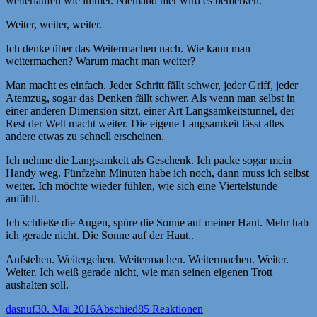
weiterlaufen wie immer. Niemand hier wird es bemerken.
Weiter, weiter, weiter.
Ich denke über das Weitermachen nach. Wie kann man
weitermachen? Warum macht man weiter?
Man macht es einfach. Jeder Schritt fällt schwer, jeder Griff, jeder
Atemzug, sogar das Denken fällt schwer. Als wenn man selbst in
einer anderen Dimension sitzt, einer Art Langsamkeitstunnel, der
Rest der Welt macht weiter. Die eigene Langsamkeit lässt alles
andere etwas zu schnell erscheinen.
Ich nehme die Langsamkeit als Geschenk. Ich packe sogar mein
Handy weg. Fünfzehn Minuten habe ich noch, dann muss ich selbst
weiter. Ich möchte wieder fühlen, wie sich eine Viertelstunde
anfühlt.
Ich schließe die Augen, spüre die Sonne auf meiner Haut. Mehr hab
ich gerade nicht. Die Sonne auf der Haut..
Aufstehen. Weitergehen. Weitermachen. Weitermachen. Weiter.
Weiter. Ich weiß gerade nicht, wie man seinen eigenen Trott
aushalten soll.
Autor
Veröffentlicht
Kategorien
dasnuf
30. Mai 2016
Abschied
85 Reaktionen