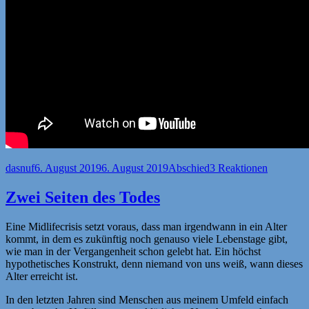
Autor
Veröffentlicht
Kategorien
dasnuf
6. August 2019
6. August 2019
Abschied
3 Reaktionen
am
Zwei Seiten des Todes
Eine Midlifecrisis setzt voraus, dass man irgendwann in ein Alter
kommt, in dem es zukünftig noch genauso viele Lebenstage gibt,
wie man in der Vergangenheit schon gelebt hat. Ein höchst
hypothetisches Konstrukt, denn niemand von uns weiß, wann dieses
Alter erreicht ist.
In den letzten Jahren sind Menschen aus meinem Umfeld einfach