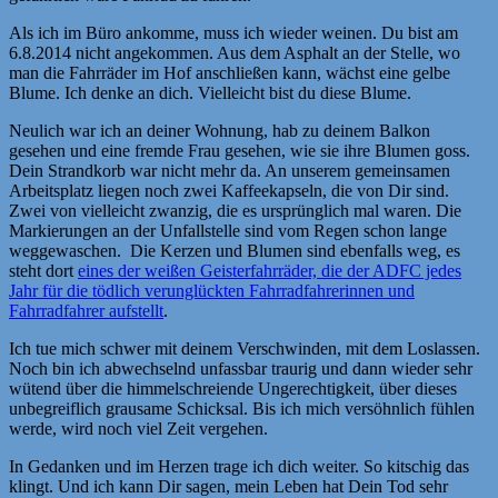
Als ich im Büro ankomme, muss ich wieder weinen. Du bist am
6.8.2014 nicht angekommen. Aus dem Asphalt an der Stelle, wo
man die Fahrräder im Hof anschließen kann, wächst eine gelbe
Blume. Ich denke an dich. Vielleicht bist du diese Blume.
Neulich war ich an deiner Wohnung, hab zu deinem Balkon
gesehen und eine fremde Frau gesehen, wie sie ihre Blumen goss.
Dein Strandkorb war nicht mehr da. An unserem gemeinsamen
Arbeitsplatz liegen noch zwei Kaffeekapseln, die von Dir sind.
Zwei von vielleicht zwanzig, die es ursprünglich mal waren. Die
Markierungen an der Unfallstelle sind vom Regen schon lange
weggewaschen. Die Kerzen und Blumen sind ebenfalls weg, es
steht dort
eines der weißen Geisterfahrräder, die der ADFC jedes
Jahr für die tödlich verunglückten Fahrradfahrerinnen und
Fahrradfahrer aufstellt
.
Ich tue mich schwer mit deinem Verschwinden, mit dem Loslassen.
Noch bin ich abwechselnd unfassbar traurig und dann wieder sehr
wütend über die himmelschreiende Ungerechtigkeit, über dieses
unbegreiflich grausame Schicksal. Bis ich mich versöhnlich fühlen
werde, wird noch viel Zeit vergehen.
In Gedanken und im Herzen trage ich dich weiter. So kitschig das
klingt. Und ich kann Dir sagen, mein Leben hat Dein Tod sehr