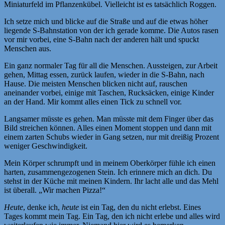
Miniaturfeld im Pflanzenkübel. Vielleicht ist es tatsächlich Roggen.
Ich setze mich und blicke auf die Straße und auf die etwas höher
liegende S-Bahnstation von der ich gerade komme. Die Autos rasen
vor mir vorbei, eine S-Bahn nach der anderen hält und spuckt
Menschen aus.
Ein ganz normaler Tag für all die Menschen. Aussteigen, zur Arbeit
gehen, Mittag essen, zurück laufen, wieder in die S-Bahn, nach
Hause. Die meisten Menschen blicken nicht auf, rauschen
aneinander vorbei, einige mit Taschen, Rucksäcken, einige Kinder
an der Hand. Mir kommt alles einen Tick zu schnell vor.
Langsamer müsste es gehen. Man müsste mit dem Finger über das
Bild streichen können. Alles einen Moment stoppen und dann mit
einem zarten Schubs wieder in Gang setzen, nur mit dreißig Prozent
weniger Geschwindigkeit.
Mein Körper schrumpft und in meinem Oberkörper fühle ich einen
harten, zusammengezogenen Stein. Ich erinnere mich an dich. Du
stehst in der Küche mit meinen Kindern. Ihr lacht alle und das Mehl
ist überall. „Wir machen Pizza!“
Heute
, denke ich,
heute
ist ein Tag, den du nicht erlebst. Eines
Tages kommt mein Tag. Ein Tag, den ich nicht erlebe und alles wird