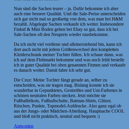
Nun sind die Sachen teurer – ja. Dafür bekomme ich aber
auch eine bessere Qualität. Und die Sale-Preise unterscheiden
sich gar nicht mal so großartig von dem, was man bei H&M
bezahlt. Abgelegte Sachen verkaufe ich weiter. Insbesondere
Finkid & Mini Boden gehen bei Ebay so gut, dass ich bei
Sale-Sachen oft den Neupreis wieder rausbekomme.
Da ich nicht viel verdiene und alleinerziehend bin, kann ich
dort auch nicht mit jedem Größenwechsel den kompletten
Kleiderschrank meiner Tochter füllen. Ich schaue dann, was
ich auf dem Flohmarkt bekomme und was noch fehlt bestelle
ich in guter Qualität bei oben genannten Firmen und verkaufe
es danach weiter. Damit fahre ich sehr gut.
Die Crux: Meine Tochter fängt gerade an, selber zu
entscheiden, was sie tragen mag. Bislang konnte ich sie
wunderbar in Gepunktetes, Gestreiftes und Uni-Farbenes in
schönen neutralen Farben stecken. Jetzt möchte sie
Fußballtrikots, Fußballschuhe, Batman-Shirts, Glitzer,
Rüschen, Punkte, Topmodel-Aufdrucke. Also ganz egal ob
aus der Jungs- oder Mädchen-Abteilung. Hauptsache COOL
und bloß nicht praktisch, neutral und bequem :)
Antworten