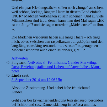
Und ein paar Kleidungsstücke sollen nach „Junge“ aussehen,
weil schöne, lockige, längere Haare in diesem Land einfach
„NUR“ Mädchen vorbehalten zu sein scheinen. Und zu viele
Mitmenschen sind taub, denen kann man drei Mal sagen „ER
ist ein Junge“! und sie sagen trotzdem „Mädchen/sie“ zu ihm.
:-(
Die Mädchen wiederum haben alle lange Haare – ich frage
mich, ob es zwischen den raspelkurzen Jungsköpfen und den
lang-länger-am-längsten-und-am-besten-offen-getragenen
Mädchenschöpfen auch einen Mittelweg gibt…?
Antworten
Pingback:
NetNotes 3 - Feminismus, Gender-Marketing,
Rosa, Erziehungsfallen und Loben auf Augenhöhe - Mama
notes
Linda
sagt:
8. September 2014 um 12:06 Uhr
Absolute Zustimmung. Und dabei habe ich nichtmal
Kinder…
Geht aber bei Erwachsenenkleidung teils genauso, besonders
bei Tchibo und co…Damenskianzug in rot/rosa und lila,