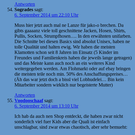
Antworten
Sogrades
sagt:
6. September 2014 um 22:10 Uhr
Muss hier jetzt auch mal ne Lanze für jako-o brechen. Da
gibts gaaaanz viele toll geschnittene Jacken, Hosen, Shirts,
Pullis, Socken, Strumpfhosen…. In den erwähnten unifarben.
Die Schnitte bei diesen Basics sind absolut Unisex, haben ne
tolle Qualität und halten ewig. Wir haben die meisten
Klamotten schon seit 8 Jahren im Einsatz (5 Kinder im
Freundes und Familienkreis haben die jeweils lange getragen)
und das Meiste kann auch noch an ein weiteres Kind
weitergegeben werden. Am Flohmarkt oder auf ebay bringen
die meisten teile noch min. 50% des Anschaffungspreises…
(Äh das war jetzt doch a bissl viel Lobhudelei… Bin kein
Mitarbeiter sondern wirklich nur begeisterte Mutter)
Antworten
Voodooschaaf
sagt:
6. September 2014 um 13:10 Uhr
Ich hab da auch nen Shop entdeckt, die haben zwar nicht
sonderlich viel fuer Kids aber die Quali ist einfach
unschlagbar, sind zwar etwas chaotisch, aber sehr bemueht: