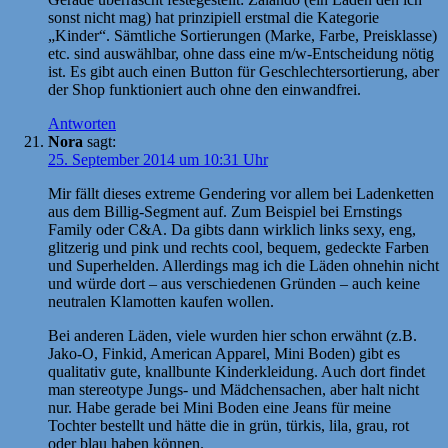
sonst nicht mag) hat prinzipiell erstmal die Kategorie
„Kinder“. Sämtliche Sortierungen (Marke, Farbe, Preisklasse)
etc. sind auswählbar, ohne dass eine m/w-Entscheidung nötig
ist. Es gibt auch einen Button für Geschlechtersortierung, aber
der Shop funktioniert auch ohne den einwandfrei.
Antworten
Nora
sagt:
25. September 2014 um 10:31 Uhr
Mir fällt dieses extreme Gendering vor allem bei Ladenketten
aus dem Billig-Segment auf. Zum Beispiel bei Ernstings
Family oder C&A. Da gibts dann wirklich links sexy, eng,
glitzerig und pink und rechts cool, bequem, gedeckte Farben
und Superhelden. Allerdings mag ich die Läden ohnehin nicht
und würde dort – aus verschiedenen Gründen – auch keine
neutralen Klamotten kaufen wollen.
Bei anderen Läden, viele wurden hier schon erwähnt (z.B.
Jako-O, Finkid, American Apparel, Mini Boden) gibt es
qualitativ gute, knallbunte Kinderkleidung. Auch dort findet
man stereotype Jungs- und Mädchensachen, aber halt nicht
nur. Habe gerade bei Mini Boden eine Jeans für meine
Tochter bestellt und hätte die in grün, türkis, lila, grau, rot
oder blau haben können.