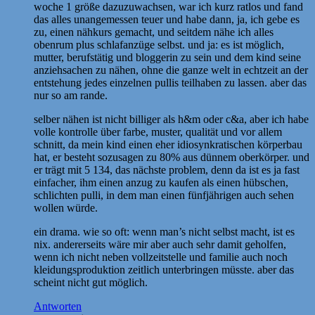
woche 1 größe dazuzuwachsen, war ich kurz ratlos und fand
das alles unangemessen teuer und habe dann, ja, ich gebe es
zu, einen nähkurs gemacht, und seitdem nähe ich alles
obenrum plus schlafanzüge selbst. und ja: es ist möglich,
mutter, berufstätig und bloggerin zu sein und dem kind seine
anziehsachen zu nähen, ohne die ganze welt in echtzeit an der
entstehung jedes einzelnen pullis teilhaben zu lassen. aber das
nur so am rande.
selber nähen ist nicht billiger als h&m oder c&a, aber ich habe
volle kontrolle über farbe, muster, qualität und vor allem
schnitt, da mein kind einen eher idiosynkratischen körperbau
hat, er besteht sozusagen zu 80% aus dünnem oberkörper. und
er trägt mit 5 134, das nächste problem, denn da ist es ja fast
einfacher, ihm einen anzug zu kaufen als einen hübschen,
schlichten pulli, in dem man einen fünfjährigen auch sehen
wollen würde.
ein drama. wie so oft: wenn man’s nicht selbst macht, ist es
nix. andererseits wäre mir aber auch sehr damit geholfen,
wenn ich nicht neben vollzeitstelle und familie auch noch
kleidungsproduktion zeitlich unterbringen müsste. aber das
scheint nicht gut möglich.
Antworten