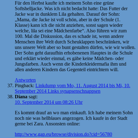
Für den Herbst kaufte ich meinem Sohn eine grüne
Softshelljacke. Was ich nicht bedacht hatte: Das Futter der
Jacke war in dunklem Lila gehalten. Darauf der Sohn:
„Mama, die Jacke ist voll schön, aber in der Schule (1.
Klasse) kann ich die nicht anziehen, sonst sagen wieder
welche, lila sei eine Mädchenfarbe“. Also führen wir zum
100. Mal die Diskussion, das es schade ist, wenn andere
Menschen ihre Welt durch Scheuklappen beschränken, wir
uns unsere Welt aber so bunt gestalten dürfen, wie wir wollen.
Der Sohn geht daraufhin erhobenenen Hauptes in die Schule
und erklärt wieder einmal, es gäbe keine Mädchen- oder
Jungsfarben. Auch wenn die Kinderkleidermafia ihm und
allen anderen Kindern das Gegenteil eintrichtern will.
Antworten
Pingback:
Linkdump vom Mo, 11. August 2014 bis Mi, 10.
September 2014 Links synapsenschnappsen
Diana
sagt:
10. September 2014 um 08:26 Uhr
Es kommt drauf an wo man einkauft. Ich habe meinem Sohn
noch nie was hellblaues angezogen. Ich kaufe in der Stadt
gerne bei Zara. Ansonsten online:
http://www.gap.eu/browse/division.do?cid=56780