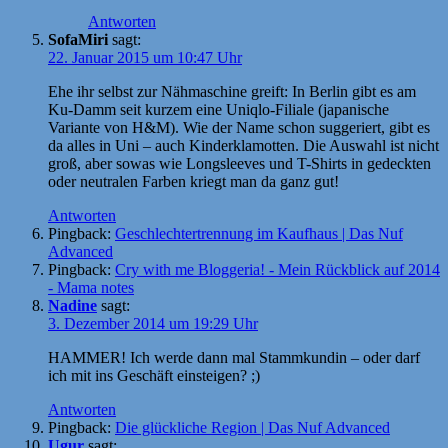
Antworten
SofaMiri
sagt:
22. Januar 2015 um 10:47 Uhr
Ehe ihr selbst zur Nähmaschine greift: In Berlin gibt es am
Ku-Damm seit kurzem eine Uniqlo-Filiale (japanische
Variante von H&M). Wie der Name schon suggeriert, gibt es
da alles in Uni – auch Kinderklamotten. Die Auswahl ist nicht
groß, aber sowas wie Longsleeves und T-Shirts in gedeckten
oder neutralen Farben kriegt man da ganz gut!
Antworten
Pingback:
Geschlechtertrennung im Kaufhaus | Das Nuf
Advanced
Pingback:
Cry with me Bloggeria! - Mein Rückblick auf 2014
- Mama notes
Nadine
sagt:
3. Dezember 2014 um 19:29 Uhr
HAMMER! Ich werde dann mal Stammkundin – oder darf
ich mit ins Geschäft einsteigen? ;)
Antworten
Pingback:
Die glückliche Region | Das Nuf Advanced
Ugur
sagt: