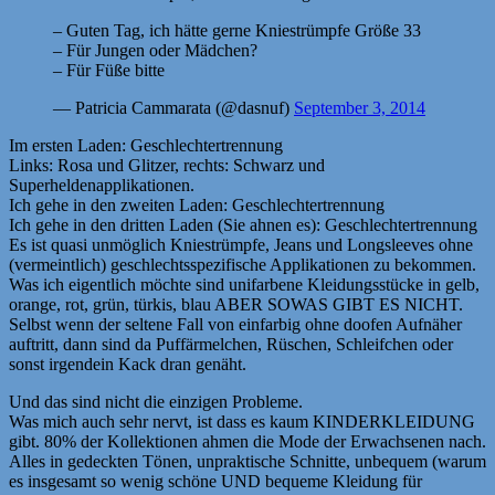
– Guten Tag, ich hätte gerne Kniestrümpfe Größe 33
– Für Jungen oder Mädchen?
– Für Füße bitte
— Patricia Cammarata (@dasnuf)
September 3, 2014
Im ersten Laden: Geschlechtertrennung
Links: Rosa und Glitzer, rechts: Schwarz und
Superheldenapplikationen.
Ich gehe in den zweiten Laden: Geschlechtertrennung
Ich gehe in den dritten Laden (Sie ahnen es): Geschlechtertrennung
Es ist quasi unmöglich Kniestrümpfe, Jeans und Longsleeves ohne
(vermeintlich) geschlechtsspezifische Applikationen zu bekommen.
Was ich eigentlich möchte sind unifarbene Kleidungsstücke in gelb,
orange, rot, grün, türkis, blau ABER SOWAS GIBT ES NICHT.
Selbst wenn der seltene Fall von einfarbig ohne doofen Aufnäher
auftritt, dann sind da Puffärmelchen, Rüschen, Schleifchen oder
sonst irgendein Kack dran genäht.
Und das sind nicht die einzigen Probleme.
Was mich auch sehr nervt, ist dass es kaum KINDERKLEIDUNG
gibt. 80% der Kollektionen ahmen die Mode der Erwachsenen nach.
Alles in gedeckten Tönen, unpraktische Schnitte, unbequem (warum
es insgesamt so wenig schöne UND bequeme Kleidung für