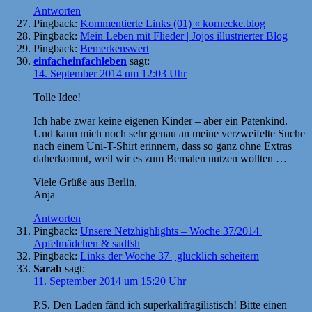
Antworten
Pingback:
Kommentierte Links (01) « kornecke.blog
Pingback:
Mein Leben mit Flieder | Jojos illustrierter Blog
Pingback:
Bemerkenswert
einfacheinfachleben
sagt:
14. September 2014 um 12:03 Uhr
Tolle Idee!
Ich habe zwar keine eigenen Kinder – aber ein Patenkind.
Und kann mich noch sehr genau an meine verzweifelte Suche
nach einem Uni-T-Shirt erinnern, dass so ganz ohne Extras
daherkommt, weil wir es zum Bemalen nutzen wollten …
Viele Grüße aus Berlin,
Anja
Antworten
Pingback:
Unsere Netzhighlights – Woche 37/2014 |
Apfelmädchen & sadfsh
Pingback:
Links der Woche 37 | glücklich scheitern
Sarah
sagt:
11. September 2014 um 15:20 Uhr
P.S. Den Laden fänd ich superkalifragilistisch! Bitte einen