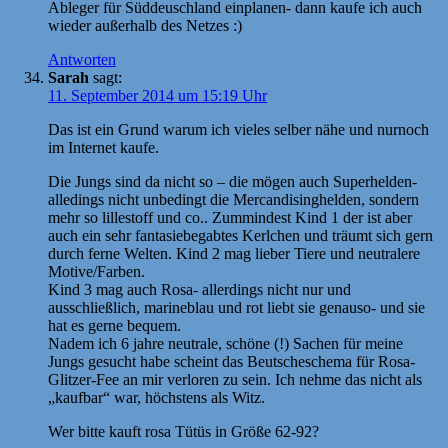
Ableger für Süddeuschland einplanen- dann kaufe ich auch
wieder außerhalb des Netzes :)
Antworten
Sarah
sagt:
11. September 2014 um 15:19 Uhr
Das ist ein Grund warum ich vieles selber nähe und nurnoch
im Internet kaufe.
Die Jungs sind da nicht so – die mögen auch Superhelden-
alledings nicht unbedingt die Mercandisinghelden, sondern
mehr so lillestoff und co.. Zummindest Kind 1 der ist aber
auch ein sehr fantasiebegabtes Kerlchen und träumt sich gern
durch ferne Welten. Kind 2 mag lieber Tiere und neutralere
Motive/Farben.
Kind 3 mag auch Rosa- allerdings nicht nur und
ausschließlich, marineblau und rot liebt sie genauso- und sie
hat es gerne bequem.
Nadem ich 6 jahre neutrale, schöne (!) Sachen für meine
Jungs gesucht habe scheint das Beutscheschema für Rosa-
Glitzer-Fee an mir verloren zu sein. Ich nehme das nicht als
„kaufbar“ war, höchstens als Witz.
Wer bitte kauft rosa Tütüs in Größe 62-92?