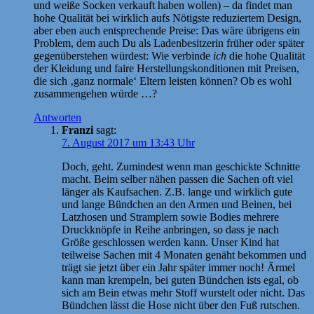
und weiße Socken verkauft haben wollen) – da findet man
hohe Qualität bei wirklich aufs Nötigste reduziertem Design,
aber eben auch entsprechende Preise: Das wäre übrigens ein
Problem, dem auch Du als Ladenbesitzerin früher oder später
gegenüberstehen würdest: Wie verbinde
ich
die hohe Qualität
der Kleidung und faire Herstellungskonditionen mit Preisen,
die sich ‚ganz normale‘ Eltern leisten können? Ob es wohl
zusammengehen würde …?
Antworten
Franzi
sagt:
7. August 2017 um 13:43 Uhr
Doch, geht. Zumindest wenn man geschickte Schnitte
macht. Beim selber nähen passen die Sachen oft viel
länger als Kaufsachen. Z.B. lange und wirklich gute
und lange Bündchen an den Armen und Beinen, bei
Latzhosen und Stramplern sowie Bodies mehrere
Druckknöpfe in Reihe anbringen, so dass je nach
Größe geschlossen werden kann. Unser Kind hat
teilweise Sachen mit 4 Monaten genäht bekommen und
trägt sie jetzt über ein Jahr später immer noch! Ärmel
kann man krempeln, bei guten Bündchen ists egal, ob
sich am Bein etwas mehr Stoff wurstelt oder nicht. Das
Bündchen lässt die Hose nicht über den Fuß rutschen.