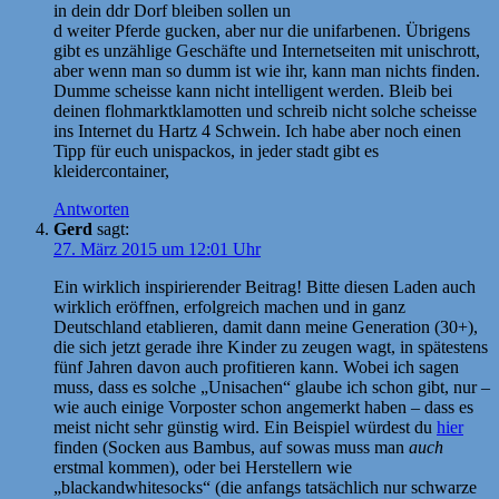
in dein ddr Dorf bleiben sollen un
d weiter Pferde gucken, aber nur die unifarbenen. Übrigens
gibt es unzählige Geschäfte und Internetseiten mit unischrott,
aber wenn man so dumm ist wie ihr, kann man nichts finden.
Dumme scheisse kann nicht intelligent werden. Bleib bei
deinen flohmarktklamotten und schreib nicht solche scheisse
ins Internet du Hartz 4 Schwein. Ich habe aber noch einen
Tipp für euch unispackos, in jeder stadt gibt es
kleidercontainer,
Antworten
Gerd
sagt:
27. März 2015 um 12:01 Uhr
Ein wirklich inspirierender Beitrag! Bitte diesen Laden auch
wirklich eröffnen, erfolgreich machen und in ganz
Deutschland etablieren, damit dann meine Generation (30+),
die sich jetzt gerade ihre Kinder zu zeugen wagt, in spätestens
fünf Jahren davon auch profitieren kann. Wobei ich sagen
muss, dass es solche „Unisachen“ glaube ich schon gibt, nur –
wie auch einige Vorposter schon angemerkt haben – dass es
meist nicht sehr günstig wird. Ein Beispiel würdest du
hier
finden (Socken aus Bambus, auf sowas muss man
auch
erstmal kommen), oder bei Herstellern wie
„blackandwhitesocks“ (die anfangs tatsächlich nur schwarze