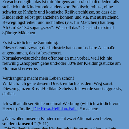
Erwachsene gibt, das ist mir übrigens auch rätselhaft). Jedenfalls
stelle ich mir Kindermode anders vor. Praktisch, robust, ohne
schwierige Knöpfe und komische Reißverschlüsse, so dass die
Kinder sich selbst gut anziehen können und v.a. mit ausreichend
Bewegungsfreiheit und nicht alles (v.a. für Mädchen) hauteng.
Ab Größe 134 sogar „sexy“. Was soll das? Das sind maximal
8jährige Mädchen.
Es ist wirklich eine Zumutung.
Dieser Genderzwang der Industrie hat so unfassbare Ausmaße
angenommen, das ist bescheuert.
Normalerweise zieht das offenbar an mir vorbei, weil ich nie
freiwillig „shoppen“ gehe und/oder 80% der Kleidungsstücke am
Flohmarkt erwerbe.
Verdrängung macht mein Leben schön!
Wirklich. Ich gehe diesem Dreck einfach aus dem Weg sonst.
Diesem ganzen Rosa-Hellblau-Scheiss. Ich werde sonst aggressiv,
ehrlich.
Ich will an dieser Stelle nochmal Werbung (will ich wirklich von
Herzen) für die „
Die Rosa-Hellblau-Falle
„* machen:
„Wir wollen unseren Kindern nicht
zwei
Alternativen bieten,
sondern
tausend
.“ (S.11)
„Die Rollenklischees der Kinderwelt infrage zu stellen, ist kein