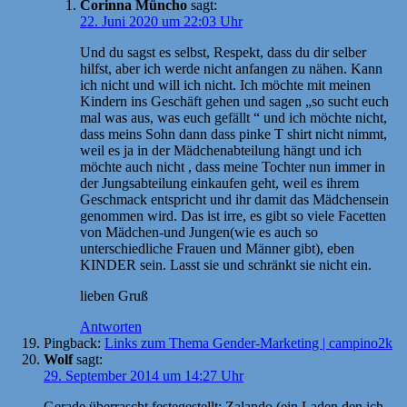
Corinna Müncho
sagt:
22. Juni 2020 um 22:03 Uhr
Und du sagst es selbst, Respekt, dass du dir selber
hilfst, aber ich werde nicht anfangen zu nähen. Kann
ich nicht und will ich nicht. Ich möchte mit meinen
Kindern ins Geschäft gehen und sagen „so sucht euch
mal was aus, was euch gefällt “ und ich möchte nicht,
dass meins Sohn dann dass pinke T shirt nicht nimmt,
weil es ja in der Mädchenabteilung hängt und ich
möchte auch nicht , dass meine Tochter nun immer in
der Jungsabteilung einkaufen geht, weil es ihrem
Geschmack entspricht und ihr damit das Mädchensein
genommen wird. Das ist irre, es gibt so viele Facetten
von Mädchen-und Jungen(wie es auch so
unterschiedliche Frauen und Männer gibt), eben
KINDER sein. Lasst sie und schränkt sie nicht ein.
lieben Gruß
Antworten
Pingback:
Links zum Thema Gender-Marketing | campino2k
Wolf
sagt:
29. September 2014 um 14:27 Uhr
Gerade überrascht festegestellt: Zalando (ein Laden den ich