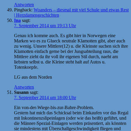
Antworten
Pingback:
Woanders – diesmal mit viel Schule und etwas Rest
| Herzdamengeschichten
Ina
sagt:
7. September 2014 um 19:13 Uhr
Genau ich komme auch. Es gibt hier in Norwegen eine
Marken wo es zu Glueck neutrale Klamotten gibt, aber auch
zu wenig. Unsere Mittlere(12) u. die Kleinste suchen sich ihre
Klamotten einfach gerne bei der Jungsabteilung raus, die
Mittlere zieht da ihr voll ihr eigenen Stil durch, naeht am
liebsten selbst u. die Kleine steht halt auf Autos u.
Totenkoepfe.
LG aus dem Norden
Antworten
Susann
sagt:
7. September 2014 um 18:00 Uhr
Ein von-der-Wiege-bis-zur-Bahre-Problem.
Gestern hat mich das Schicksal beim Einkaufen vor das Regal
mit Inkontinenzslipeinlagen (oder wie das heißt) geführt, und
die Männer-Spezial-Einlagen werden präsentiert, als könnten
sie mindestens mit Überschallgeschwindigkeit fliegen und