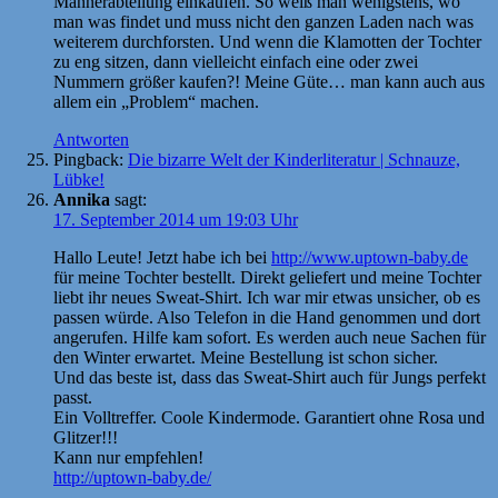
Männerabteilung einkaufen. So weiß man wenigstens, wo
man was findet und muss nicht den ganzen Laden nach was
weiterem durchforsten. Und wenn die Klamotten der Tochter
zu eng sitzen, dann vielleicht einfach eine oder zwei
Nummern größer kaufen?! Meine Güte… man kann auch aus
allem ein „Problem“ machen.
Antworten
Pingback:
Die bizarre Welt der Kinderliteratur | Schnauze,
Lübke!
Annika
sagt:
17. September 2014 um 19:03 Uhr
Hallo Leute! Jetzt habe ich bei
http://www.uptown-baby.de
für meine Tochter bestellt. Direkt geliefert und meine Tochter
liebt ihr neues Sweat-Shirt. Ich war mir etwas unsicher, ob es
passen würde. Also Telefon in die Hand genommen und dort
angerufen. Hilfe kam sofort. Es werden auch neue Sachen für
den Winter erwartet. Meine Bestellung ist schon sicher.
Und das beste ist, dass das Sweat-Shirt auch für Jungs perfekt
passt.
Ein Volltreffer. Coole Kindermode. Garantiert ohne Rosa und
Glitzer!!!
Kann nur empfehlen!
http://uptown-baby.de/