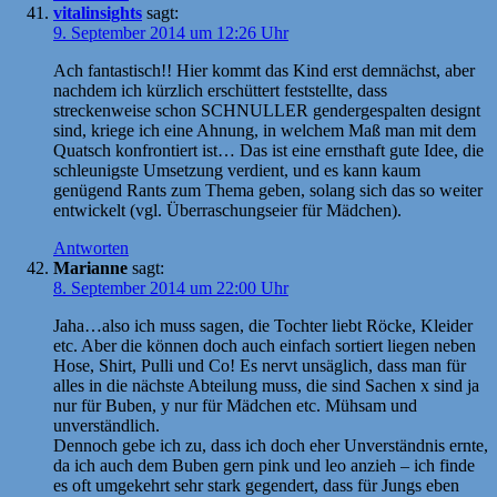
vitalinsights
sagt:
9. September 2014 um 12:26 Uhr
Ach fantastisch!! Hier kommt das Kind erst demnächst, aber
nachdem ich kürzlich erschüttert feststellte, dass
streckenweise schon SCHNULLER gendergespalten designt
sind, kriege ich eine Ahnung, in welchem Maß man mit dem
Quatsch konfrontiert ist… Das ist eine ernsthaft gute Idee, die
schleunigste Umsetzung verdient, und es kann kaum
genügend Rants zum Thema geben, solang sich das so weiter
entwickelt (vgl. Überraschungseier für Mädchen).
Antworten
Marianne
sagt:
8. September 2014 um 22:00 Uhr
Jaha…also ich muss sagen, die Tochter liebt Röcke, Kleider
etc. Aber die können doch auch einfach sortiert liegen neben
Hose, Shirt, Pulli und Co! Es nervt unsäglich, dass man für
alles in die nächste Abteilung muss, die sind Sachen x sind ja
nur für Buben, y nur für Mädchen etc. Mühsam und
unverständlich.
Dennoch gebe ich zu, dass ich doch eher Unverständnis ernte,
da ich auch dem Buben gern pink und leo anzieh – ich finde
es oft umgekehrt sehr stark gegendert, dass für Jungs eben