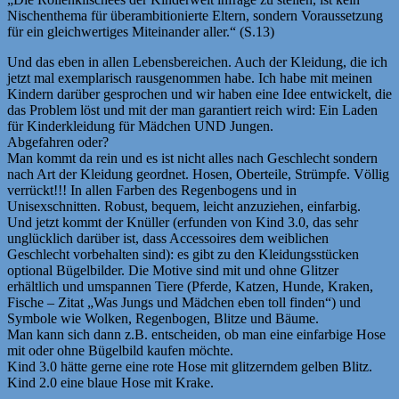
Nischenthema für überambitionierte Eltern, sondern Voraussetzung
für ein gleichwertiges Miteinander aller.“ (S.13)
Und das eben in allen Lebensbereichen. Auch der Kleidung, die ich
jetzt mal exemplarisch rausgenommen habe. Ich habe mit meinen
Kindern darüber gesprochen und wir haben eine Idee entwickelt, die
das Problem löst und mit der man garantiert reich wird: Ein Laden
für Kinderkleidung für Mädchen UND Jungen.
Abgefahren oder?
Man kommt da rein und es ist nicht alles nach Geschlecht sondern
nach Art der Kleidung geordnet. Hosen, Oberteile, Strümpfe. Völlig
verrückt!!! In allen Farben des Regenbogens und in
Unisexschnitten. Robust, bequem, leicht anzuziehen, einfarbig.
Und jetzt kommt der Knüller (erfunden von Kind 3.0, das sehr
unglücklich darüber ist, dass Accessoires dem weiblichen
Geschlecht vorbehalten sind): es gibt zu den Kleidungsstücken
optional Bügelbilder. Die Motive sind mit und ohne Glitzer
erhältlich und umspannen Tiere (Pferde, Katzen, Hunde, Kraken,
Fische – Zitat „Was Jungs und Mädchen eben toll finden“) und
Symbole wie Wolken, Regenbogen, Blitze und Bäume.
Man kann sich dann z.B. entscheiden, ob man eine einfarbige Hose
mit oder ohne Bügelbild kaufen möchte.
Kind 3.0 hätte gerne eine rote Hose mit glitzerndem gelben Blitz.
Kind 2.0 eine blaue Hose mit Krake.