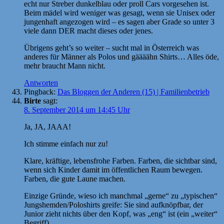
echt nur Streber dunkelblau oder proll Cars vorgesehen ist.
Beim mädel wird weniger was gesagt, wenn sie Unisex oder
jungenhaft angezogen wird – es sagen aber Grade so unter 3
viele dann DER macht dieses oder jenes.
Übrigens geht’s so weiter – sucht mal in Österreich was
anderes für Männer als Polos und gäääähn Shirts… Alles öde,
mehr braucht Mann nicht.
Antworten
Pingback:
Das Bloggen der Anderen (15) | Familienbetrieb
Birte
sagt:
8. September 2014 um 14:45 Uhr
Ja, JA, JAAA!
Ich stimme einfach nur zu!
Klare, kräftige, lebensfrohe Farben. Farben, die sichtbar sind,
wenn sich Kinder damit im öffentlichen Raum bewegen.
Farben, die gute Laune machen.
Einzige Gründe, wieso ich manchmal „gerne“ zu „typischen“
Jungshemden/Poloshirts greife: Sie sind aufknöpfbar, der
Junior zieht nichts über den Kopf, was „eng“ ist (ein „weiter“
Begriff).