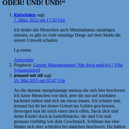
ODER! UND! UND!“
Klebefolien
sagt:
7. März 2022 um 17:20 Uhr
Ich denke das Menschen auch Minimalismus umsteigen
müssen, es gibt zu viele unnötige Dinge auf dem Markt die
unsere Umwelt schaden.
Lg emma
Antworten
Pingback:
Gender Mainstreaming? Mir doch egal(ia)! | Villa
Schaukelpferd
jemand mit stil
sagt:
10. Mai 2015 um 02:47 Uhr
An die dumme stumpfsinnige mistsau die sich hier beschwert.
Ich hasse Menschen wie dich, jene die nur auf normalen
kackmist stehen und sich nie etwas trauen. Ich schätze mal,
jemand hat dir bei deiner Geburt ins Gehirn geschossen,
deswegen hast du solch einen ätsch offen. Steck dich und
deine Kinder doch in kartoffelsäcke, die sind Uni und
genauso vielfältig wie dein Geschmack. Schlimm das eine
Mutter sich über schleifen bei mädchen beschwert. Du hättest