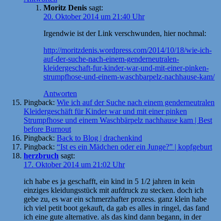
Moritz Denis
sagt:
20. Oktober 2014 um 21:40 Uhr
Irgendwie ist der Link verschwunden, hier nochmal:
http://moritzdenis.wordpress.com/2014/10/18/wie-ich-
auf-der-suche-nach-einem-genderneutralen-
kleidergeschaft-fur-kinder-war-und-mit-einer-pinken-
strumpfhose-und-einem-waschbarpelz-nachhause-kam/
Antworten
Pingback:
Wie ich auf der Suche nach einem genderneutralen
Kleidergeschäft für Kinder war und mit einer pinken
Strumpfhose und einem Waschbärpelz nachhause kam | Best
before Burnout
Pingback:
Back to Blog | drachenkind
Pingback:
“Ist es ein Mädchen oder ein Junge?” | kopfgeburt
herzbruch
sagt:
17. Oktober 2014 um 21:02 Uhr
ich habe es ja geschafft, ein kind in 5 1/2 jahren in kein
einziges kleidungsstück mit aufdruck zu stecken. doch ich
gebe zu, es war ein schmerzhafter prozess. ganz klein habe
ich viel petit boot gekauft, da gab es alles in ringel, das fand
ich eine gute alternative. als das kind dann begann, in der