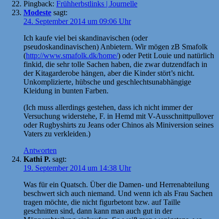
Pingback:
Frühherbstlinks | Journelle
Modeste
sagt:
24. September 2014 um 09:06 Uhr
Ich kaufe viel bei skandinavischen (oder
pseudoskandinavischen) Anbietern. Wir mögen zB Smafolk
(
http://www.smafolk.dk/home/
) oder Petit Louie und natürlich
finkid, die sehr tolle Sachen haben, die zwar dutzendfach in
der Kitagarderobe hängen, aber die Kinder stört’s nicht.
Unkomplizierte, hübsche und geschlechtsunabhängige
Kleidung in bunten Farben.
(Ich muss allerdings gestehen, dass ich nicht immer der
Versuchung widerstehe, F. in Hemd mit V-Ausschnittpullover
oder Rugbyshirts zu Jeans oder Chinos als Miniversion seines
Vaters zu verkleiden.)
Antworten
Kathi P.
sagt:
19. September 2014 um 14:38 Uhr
Was für ein Quatsch. Über die Damen- und Herrenabteilung
beschwert sich auch niemand. Und wenn ich als Frau Sachen
tragen möchte, die nicht figurbetont bzw. auf Taille
geschnitten sind, dann kann man auch gut in der