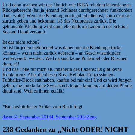
Und dann machen wir das ähnlich wie IKEA mit dem lebenslangen
Rückgaberecht (hat ja jemand Schlaues durchgerechnet, funktioniert
dann wohl): Wenn die Kleidung noch gut erhalten ist, kann man sie
zurück geben und bekommt 1/3 des Neupreises zurück. Die
gebrauchte Kleidung wird dann ebenfalls im Laden in der Sektion
Second Hand verkauft.
Ist das nicht schön?
So ist für jeden Geldbeutel was dabei und die Kleidungsstücke
können – wenn nicht zurück gebracht – an Geschwisterkinder
weitervererbt werden. Weil da sind keine Puffärmel oder Rüschen
dran, nä!
Und das Tolle für mich als Inhaberin des Ladens: Es gibt keine
Konkurrenz. Alle, die diesen Rosa-Hellblau-Prinzessinnen-
Fußballer-Dreck satt haben, kaufen bei mir ein! Und es wird Jungen
geben, die pinkfarbene Sweatshirts tragen können, auf denen Pferde
drauf sind. Weil es ihnen gefällt!
—
*Ein ausführlicher Artikel zum Buch folgt
Autor
Veröffentlicht
Kategorien
dasnuf
4. September 2014
4. September 2014
Zeug
am
238 Gedanken zu „Nicht ODER! NICHT