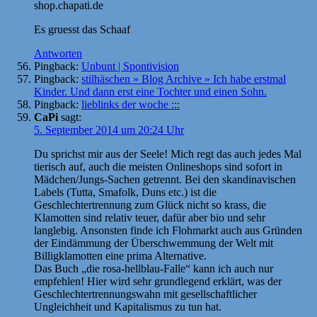
shop.chapati.de
Es gruesst das Schaaf
Antworten
Pingback:
Unbunt | Spontivision
Pingback:
stilhäschen » Blog Archive » Ich habe erstmal
Kinder. Und dann erst eine Tochter und einen Sohn.
Pingback:
lieblinks der woche :::
CaPi
sagt:
5. September 2014 um 20:24 Uhr
Du sprichst mir aus der Seele! Mich regt das auch jedes Mal
tierisch auf, auch die meisten Onlineshops sind sofort in
Mädchen/Jungs-Sachen getrennt. Bei den skandinavischen
Labels (Tutta, Smafolk, Duns etc.) ist die
Geschlechtertrennung zum Glück nicht so krass, die
Klamotten sind relativ teuer, dafür aber bio und sehr
langlebig. Ansonsten finde ich Flohmarkt auch aus Gründen
der Eindämmung der Überschwemmung der Welt mit
Billigklamotten eine prima Alternative.
Das Buch „die rosa-hellblau-Falle“ kann ich auch nur
empfehlen! Hier wird sehr grundlegend erklärt, was der
Geschlechtertrennungswahn mit gesellschaftlicher
Ungleichheit und Kapitalismus zu tun hat.