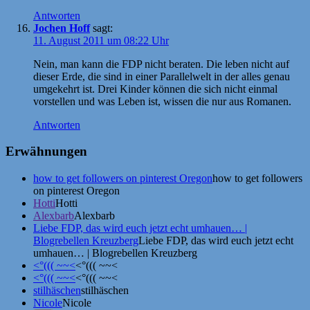
Antworten
Jochen Hoff
sagt:
11. August 2011 um 08:22 Uhr
Nein, man kann die FDP nicht beraten. Die leben nicht auf
dieser Erde, die sind in einer Parallelwelt in der alles genau
umgekehrt ist. Drei Kinder können die sich nicht einmal
vorstellen und was Leben ist, wissen die nur aus Romanen.
Antworten
Erwähnungen
how to get followers on pinterest Oregon
how to get followers
on pinterest Oregon
Hotti
Hotti
Alexbarb
Alexbarb
Liebe FDP, das wird euch jetzt echt umhauen… |
Blogrebellen Kreuzberg
Liebe FDP, das wird euch jetzt echt
umhauen… | Blogrebellen Kreuzberg
<°((( ~~<
<°((( ~~<
<°((( ~~<
<°((( ~~<
stilhäschen
stilhäschen
Nicole
Nicole