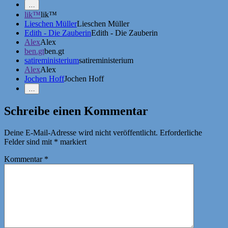
Mehr
…
Erwähnungen
lik™
lik™
zeigen
Lieschen Müller
Lieschen Müller
Edith - Die Zauberin
Edith - Die Zauberin
Alex
Alex
ben.gt
ben.gt
satireministerium
satireministerium
Alex
Alex
Jochen Hoff
Jochen Hoff
Weniger
…
Erwähnungen
zeigen
Schreibe einen Kommentar
Deine E-Mail-Adresse wird nicht veröffentlicht.
Erforderliche
Felder sind mit
*
markiert
Kommentar
*