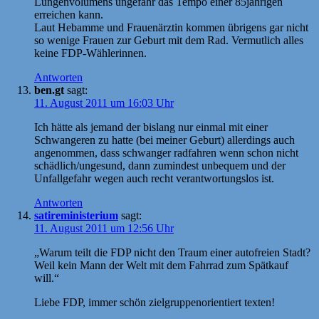
Lungenvolumens ungefähr das Tempo einer 85jährigen
erreichen kann.
Laut Hebamme und Frauenärztin kommen übrigens gar nicht
so wenige Frauen zur Geburt mit dem Rad. Vermutlich alles
keine FDP-Wählerinnen.
Antworten
ben.gt
sagt:
11. August 2011 um 16:03 Uhr
Ich hätte als jemand der bislang nur einmal mit einer
Schwangeren zu hatte (bei meiner Geburt) allerdings auch
angenommen, dass schwanger radfahren wenn schon nicht
schädlich/ungesund, dann zumindest unbequem und der
Unfallgefahr wegen auch recht verantwortungslos ist.
Antworten
satireministerium
sagt:
11. August 2011 um 12:56 Uhr
„Warum teilt die FDP nicht den Traum einer autofreien Stadt?
Weil kein Mann der Welt mit dem Fahrrad zum Spätkauf
will.“
Liebe FDP, immer schön zielgruppenorientiert texten!