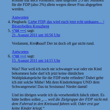
Könnte mir auch vorstellen, dass ungefähr 2/3 der Stimmen
für die FDP (also 2%) allein wegen dieser Frau abgegeben
werden.
Antworten
Pingback:
Liebe FDP, das wird euch jetzt echt umhauen… |
Blogrebellen Kreuzberg
<°((( ~~<
sagt:
21. August 2011 um 16:56 Uhr
Verdammt,
Krei
ß
saal
! Der ist doch oft gar nicht rund.
Antworten
<°((( ~~<
sagt:
15. August 2011 um 14:15 Uhr
Was? Nur weil ich noch nie schwanger war oder ein Kind
bekommen habe darf ich jetzt keine dämlichen
Wahlplakatsprüche für die FDP mehr erfinden? Dabei gebe
ich mir solche Mühe! Mit dem Kinderkriegen UND dem
Schwangersein! Das ist Sexismus! Nieder damit!
Und im übrigen wurde ich da versehentlich falsch zitiert. Es
hätte heißen sollen
„… weil die Zielgruppe der FDP nicht mit
dem Fahrrad in den Kreissaal fahren will. Oder erst gar
keine Kinder kriegt.“