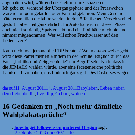
angehalten wird, während der Geburt rumzuspazieren.
Ich gebe zu, während der Übergangsphase und der Presswehen
wäre ich ungern gelaufen oder Fahrrad gefahren. Mein Geschrei
hätte vermutlich die Mitreisenden in den öffentlichen Verkehrsmittel
gestört – aber mal ganz ehrlich: Im Auto hätte ich in dieser Phase
auch nicht so richtig Spaß gehabt und ein Taxi hätte mich nie und
nimmer mitgenommen. Wer will schon Fruchtwasser auf den
Ledersitzen?
Kann nicht mal jemand die FDP beraten? Wenn das so weiter geht,
wird diese Partei meinen Kindern in der Schule lediglich durch das
Fach „Politik- und Zeitgeschichte“ ein Begriff sein. Nicht dass ich
die JEMALS wählen würde, aber eine facettenreiche politische
Landschaft zu haben, das finde ich ganz gut. Des Diskurses wegen.
Autor
Veröffentlicht
Kategorien
dasnuf
11. August 2011
14. August 2011
Babyleben
,
Leben neben
am
Schlagwörter
dem Leben
berlin
,
bvg
,
fdp
,
Geburt
,
wahlen
16 Gedanken zu „Noch mehr dämliche
Wahlplakatsprüche“
how to get followers on pinterest Oregon
sagt:
2. Oktober 2013 um 09:51 Uhr