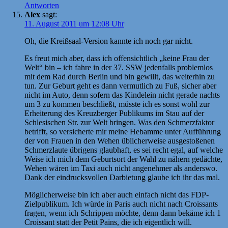
Antworten
Alex
sagt:
11. August 2011 um 12:08 Uhr
Oh, die Kreißsaal-Version kannte ich noch gar nicht.
Es freut mich aber, dass ich offensichtlich „keine Frau der
Welt“ bin – ich fahre in der 37. SSW jedenfalls problemlos
mit dem Rad durch Berlin und bin gewillt, das weiterhin zu
tun. Zur Geburt geht es dann vermutlich zu Fuß, sicher aber
nicht im Auto, denn sofern das Kindelein nicht gerade nachts
um 3 zu kommen beschließt, müsste ich es sonst wohl zur
Erheiterung des Kreuzberger Publikums im Stau auf der
Schlesischen Str. zur Welt bringen. Was den Schmerzfaktor
betrifft, so versicherte mir meine Hebamme unter Aufführung
der von Frauen in den Wehen üblicherweise ausgestoßenen
Schmerzlaute übrigens glaubhaft, es sei recht egal, auf welche
Weise ich mich dem Geburtsort der Wahl zu nähern gedächte,
Wehen wären im Taxi auch nicht angenehmer als anderswo.
Dank der eindrucksvollen Darbietung glaube ich ihr das mal.
Möglicherweise bin ich aber auch einfach nicht das FDP-
Zielpublikum. Ich würde in Paris auch nicht nach Croissants
fragen, wenn ich Schrippen möchte, denn dann bekäme ich 1
Croissant statt der Petit Pains, die ich eigentlich will.