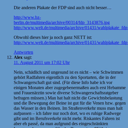
Die anderen Plakate der FDP sind auch nicht besser…
http://www.bz-
berlin.de/multimedia/archive/00314/fdp_3143876.jpg
http://www.welt.de/multimedia/archive/01431/wahlplakate_
Obwohl dieses hier ja noch ganz NETT ist:
http://www.welt.de/multimedia/archive/01431/wahlplakate_f
Antworten
Alex
sagt:
11. August 2011 um 17:02 Uhr
Nein, schädlich und ungesund ist es nicht – wie Schwimmen
gehört Radfahren eigentlich zu den Sportarten, die in der
Schwangerschaft gut sind. (Für diese Info habe ich vor
einigen Monaten aber zugegebenermaßen auch erst Hebamme
und Frauenärztin sowie diverse Schwangerschaftsratgeber
befragen müssen.) Man hat halt nicht die Gewichtsbelastung
und die Bewegung der Beine ist gut für die Venen bzw. gegen
das Wasser in den Beinen. Im Straßenverkehr muss man halt
aufpassen – ich fahre nur noch dort, wo es ruhige Radwege
gibt und im Berufsverkehr nicht mehr. Riskantes Fahren ist
aber eh passé, da man aufgrund des eingeschränkten