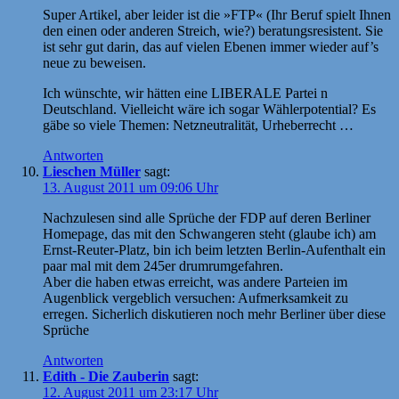
Super Artikel, aber leider ist die »FTP« (Ihr Beruf spielt Ihnen
den einen oder anderen Streich, wie?) beratungsresistent. Sie
ist sehr gut darin, das auf vielen Ebenen immer wieder auf’s
neue zu beweisen.
Ich wünschte, wir hätten eine LIBERALE Partei n
Deutschland. Vielleicht wäre ich sogar Wählerpotential? Es
gäbe so viele Themen: Netzneutralität, Urheberrecht …
Antworten
Lieschen Müller
sagt:
13. August 2011 um 09:06 Uhr
Nachzulesen sind alle Sprüche der FDP auf deren Berliner
Homepage, das mit den Schwangeren steht (glaube ich) am
Ernst-Reuter-Platz, bin ich beim letzten Berlin-Aufenthalt ein
paar mal mit dem 245er drumrumgefahren.
Aber die haben etwas erreicht, was andere Parteien im
Augenblick vergeblich versuchen: Aufmerksamkeit zu
erregen. Sicherlich diskutieren noch mehr Berliner über diese
Sprüche
Antworten
Edith - Die Zauberin
sagt:
12. August 2011 um 23:17 Uhr