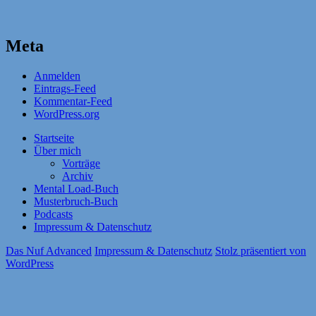
Meta
Anmelden
Eintrags-Feed
Kommentar-Feed
WordPress.org
Startseite
Über mich
Vorträge
Archiv
Mental Load-Buch
Musterbruch-Buch
Podcasts
Impressum & Datenschutz
Das Nuf Advanced
Impressum & Datenschutz
Stolz präsentiert von
WordPress