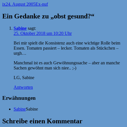
Autor
Veröffentlicht
Kategorien
ix
24. August 2005
Ex-nuf
am
Ein Gedanke zu „obst gesund?“
Sabine
sagt:
25. Oktober 2018 um 10:20 Uhr
Bei mir spielt die Konsistenz auch eine wichtige Rolle beim
Essen. Tomaten passiert – lecker. Tomaten als Stückchen –
urgh…
Manchmal ist es auch Gewöhnungssache – aber an manche
Sachen gewöhnt man sich niee.. ;-)
LG, Sabine
Antworten
Erwähnungen
Sabine
Sabine
Schreibe einen Kommentar