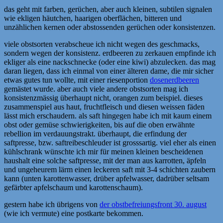
das geht mit farben, gerüchen, aber auch kleinen, subtilen signalen
wie ekligen häutchen, haarigen oberflächen, bitteren und
unzählichen kernen oder abstossenden gerüchen oder konsistenzen.
viele obstsorten verabscheue ich nicht wegen des geschmacks,
sondern wegen der konsistenz. erdbeeren zu zerkauen empfinde ich
ekliger als eine nackschnecke (oder eine kiwi) abzulecken. das mag
daran liegen, dass ich einmal von einer älteren dame, die mir sicher
etwas gutes tun wollte, mit einer riesenportion
dosenerdbeeren
gemästet wurde. aber auch viele andere obstsorten mag ich
konsistenzmässig überhaupt nicht, orangen zum beispiel. dieses
zusammenspiel aus haut, fruchtfleisch und diesen weissen fäden
lässt mich erschaudern. als saft hingegen habe ich mit kaum einem
obst oder gemüse schwierigkeiten, bis auf die oben erwähnte
rebellion im verdauungstrakt. überhaupt, die erfindung der
saftpresse, bzw. saftreibeschleuder ist grosssartig. viel eher als einen
kühlschrank wünschte ich mir für meinen kleinen bescheidenen
haushalt eine solche saftpresse, mit der man aus karrotten, äpfeln
und ungeheurem lärm einen leckeren saft mit 3-4 schichten zaubern
kann (unten karottenwasser, drüber apfelwasser, dadrüber seltsam
gefärbter apfelschaum und karottenschaum).
gestern habe ich übrigens von
der obstbefreiungsfront 30. august
(wie ich vermute) eine postkarte bekommen.