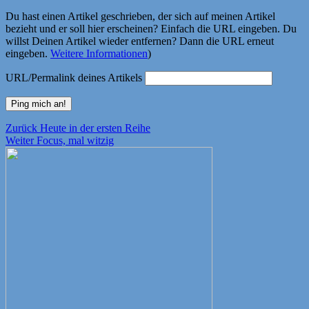
Du hast einen Artikel geschrieben, der sich auf meinen Artikel
bezieht und er soll hier erscheinen? Einfach die URL eingeben. Du
willst Deinen Artikel wieder entfernen? Dann die URL erneut
eingeben.
Weitere Informationen
)
URL/Permalink deines Artikels
Beitragsnavigation
Vorheriger
Zurück
Heute in der ersten Reihe
Nächster
Beitrag:
Weiter
Focus, mal witzig
Beitrag: