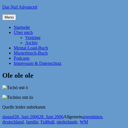
Zum
Das Nuf Advanced
Inhalt
springen
Menü
Startseite
Über mich
Vorträge
Archiv
Mental Load-Buch
Musterbruch-Buch
Podcasts
Impressum & Datenschutz
Ole ole ole
Quelle leider unbekannt
Autor
Veröffentlicht
Kategorien
Schlagwörter
dasnuf
28. Juni 2006
28. Juni 2006
Allgemein
argentinien
,
am
deutschland
,
familie
,
Fußball
,
niederlande
,
WM