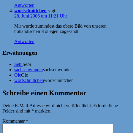
Antworten
wortschnittchen
sagt:
28. Juni 2006 um 11:21 Uhr
Mir wurde zumindest das obere Bild von unseren
holländischen Kollegen zugesandt.
Antworten
Erwähnungen
Sebi
Sebi
sachsenwunder
sachsenwunder
Ole
Ole
wortschnittchen
wortschnittchen
Schreibe einen Kommentar
Deine E-Mail-Adresse wird nicht veröffentlicht.
Erforderliche
Felder sind mit
*
markiert
Kommentar
*