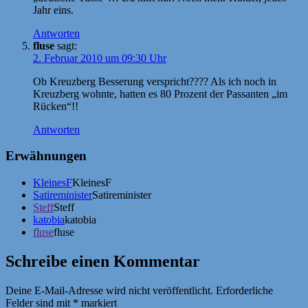
Jahr eins.
Antworten
fluse
sagt:
2. Februar 2010 um 09:30 Uhr
Ob Kreuzberg Besserung verspricht???? Als ich noch in
Kreuzberg wohnte, hatten es 80 Prozent der Passanten „im
Rücken“!!
Antworten
Erwähnungen
KleinesF
KleinesF
Satireminister
Satireminister
Steff
Steff
katobia
katobia
fluse
fluse
Schreibe einen Kommentar
Deine E-Mail-Adresse wird nicht veröffentlicht.
Erforderliche
Felder sind mit
*
markiert