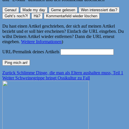
Du hast einen Artikel geschrieben, der sich auf meinen Artikel
bezieht und er soll hier erscheinen? Einfach die URL eingeben. Du
willst Deinen Artikel wieder entfernen? Dann die URL erneut
eingeben.
Weitere Informationen
)
URL/Permalink deines Artikels
Beitragsnavigation
Vorheriger
Zurück
Schlimme Dinge, die man als Eltern aushalten muss, Teil 1
Nächster
Beitrag:
Weiter
Schweinegrippe bringt Ossikultur zu Fall
Beitrag: