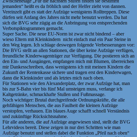
Zwischenetage „Für die nächsten Stufen finden sie bestimmt
jemanden“ heißt es da fröhlich und der Helfer zieht von dannen.
Vereinzelt gibt es statt der Aufzüge wenigstens Rolltreppen. Diese
dürfen seit Anfang des Jahres nicht mehr benutzt werden. Da hat
sich die BVG sehr zügig an die Anbringung von entsprechenden
Verbotspiktogrammen gemacht.
Super Sache. Die neue EU-Norm ist zwar nicht bindend – aber
wieso Eltern mit Kleinkindern nicht einfach mal ein Paar Steine in
den Weg legen. Ich schlage deswegen folgende Verbesserungen vor:
Die BVG stellt an allen Stationen, die über keine Aufzüge verfügen,
freundliche Kinderwagenträger zur Verfügung. Die postieren sich an
den Ein- und Ausgängen, empfangen mich mit Blumen, überreichen
mir Dankesschreiben, dass wenigstens ich mit meinen Kindern die
Zukunft der Rentenkasse sichere und tragen erst den Kinderwagen,
dann die Kleinkinder und als letztes mich nach oben.
Für Stationen wie den Alexanderplatz, der zwar Aufzüge hat, man
bis zur S-Bahn vier bis fünf Mal umsteigen muss, verlange ich
Kaltgetränke, schmackhafte Stullen und Fußmassage.
Noch wichtiger: Brutal durchgreifende Ordnungskräfte, die alle
gehfähigen Menschen, die aus Faulheit die kleinen Aufzüge
verstopfen, verhauen. Ein blaues Auge schafft schnell Verständnis
und zukünftige Rücksichtsnahme.
Für alle anderen, die auf Aufzüge angewiesen sind, stellt die BVG
Lehrvideos bereit. Diese zeigen in nur drei Schritten wie man
Aufzüge benutzt und stellen dabei die Funktion „Pfeil nach oben“