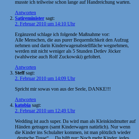
musste ich teilweise schon lange auf Handreichung warten.
Antworten
Satireminister
sagt:
2. Februar 2010 um 14:10 Uhr
Ergänzend schlage ich folgende Maßnahme vor:
Alle Menschen, die aus purer Bequemlichkeit den Aufzug
nehmen und darin Kinderwagenabstellfläche wegnehmen,
werden mit nicht weniger als 5 Stunden Detlev Jöcker
(wahlweise auch Rolf Zuckowski) gefoltert.
Antworten
Steff
sagt:
2. Februar 2010 um 14:09 Uhr
Spricht mir sowas von aus der Seele, DANKE!!!
Antworten
katobia
sagt:
2. Februar 2010 um 12:49 Uhr
Wedding ist auch super. Da wird man als Kleinkindmutter auf
Händen getragen (samt Kinderwagen natürlich). Nur wenn
die Kinder ins Schulalter kommen, ist man plötzlich wieder
„deutsche Tusse“… Da hilft nur: Noch mehr Kinder, jedes