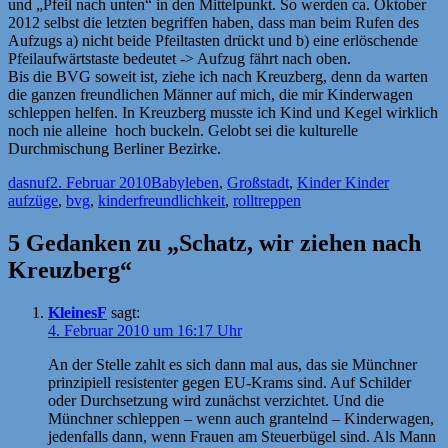
und „Pfeil nach unten“ in den Mittelpunkt. So werden ca. Oktober
2012 selbst die letzten begriffen haben, dass man beim Rufen des
Aufzugs a) nicht beide Pfeiltasten drückt und b) eine erlöschende
Pfeilaufwärtstaste bedeutet -> Aufzug fährt nach oben.
Bis die BVG soweit ist, ziehe ich nach Kreuzberg, denn da warten
die ganzen freundlichen Männer auf mich, die mir Kinderwagen
schleppen helfen. In Kreuzberg musste ich Kind und Kegel wirklich
noch nie alleine hoch buckeln. Gelobt sei die kulturelle
Durchmischung Berliner Bezirke.
Autor
Veröffentlicht
Kategorien
Schlagwö
dasnuf
2. Februar 2010
Babyleben
,
Großstadt
,
Kinder Kinder
am
aufzüge
,
bvg
,
kinderfreundlichkeit
,
rolltreppen
5 Gedanken zu „Schatz, wir ziehen nach
Kreuzberg“
KleinesF
sagt:
4. Februar 2010 um 16:17 Uhr
An der Stelle zahlt es sich dann mal aus, das sie Münchner
prinzipiell resistenter gegen EU-Krams sind. Auf Schilder
oder Durchsetzung wird zunächst verzichtet. Und die
Münchner schleppen – wenn auch grantelnd – Kinderwagen,
jedenfalls dann, wenn Frauen am Steuerbügel sind. Als Mann