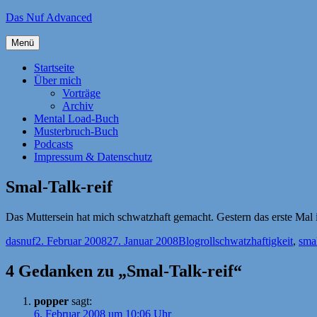
Zum
Das Nuf Advanced
Inhalt
springen
Menü
Startseite
Über mich
Vorträge
Archiv
Mental Load-Buch
Musterbruch-Buch
Podcasts
Impressum & Datenschutz
Smal-Talk-reif
Das Muttersein hat mich schwatzhaft gemacht. Gestern das erste Mal i
Autor
Veröffentlicht
Kategorien
Schlagwörter
dasnuf
2. Februar 2008
27. Januar 2008
Blogroll
schwatzhaftigkeit
,
smal
am
4 Gedanken zu „Smal-Talk-reif“
popper
sagt:
6. Februar 2008 um 10:06 Uhr