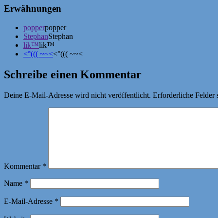
Erwähnungen
popper
popper
Stephan
Stephan
lik™
lik™
<°((( ~~<
<°((( ~~<
Schreibe einen Kommentar
Deine E-Mail-Adresse wird nicht veröffentlicht.
Erforderliche Felder 
Kommentar
*
Name
*
E-Mail-Adresse
*