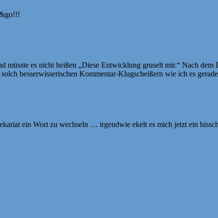
t&go!!!
alk und müsste es nicht heißen „Diese Entwicklung gruselt mir.“ Nach de
vor solch besserwisserischen Kommentar-Klugscheißern wie ich es gerade
kariat ein Wort zu wechseln … irgendwie ekelt es mich jetzt ein bissc