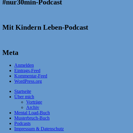
#nur30min-Podcast
Mit Kindern Leben-Podcast
Meta
Anmelden
Eintrags-Feed
Kommentar-Feed
WordPress.org
Startseite
Über mich
Vorträge
Archiv
Mental Load-Buch
Musterbruch-Buch
Podcasts
Impressum & Datenschutz