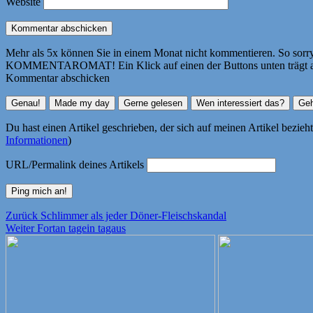
Website
Mehr als 5x können Sie in einem Monat nicht kommentieren. So sorry! 
KOMMENTAROMAT! Ein Klick auf einen der Buttons unten trägt autom
Kommentar abschicken
Du hast einen Artikel geschrieben, der sich auf meinen Artikel bezie
Informationen
)
URL/Permalink deines Artikels
Beitragsnavigation
Vorheriger
Zurück
Schlimmer als jeder Döner-Fleischskandal
Nächster
Beitrag:
Weiter
Fortan tagein tagaus
Beitrag: