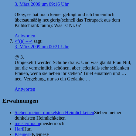
3. März 2009 um 09:16 Uhr
Okay, es hat noch keiner gefragt und ich bin einfach
übersaumäßig neugierig(schnell das Tetrapack aus dem
Kühlschrank räum): Was ist Nr. 6?
Antworten
<°((( ~~<
sagt:
3. März 2009 um 00:21 Uhr
@ 3.
Umgekehrt werden Schuhe draus: Und was glaubt Frau Nuf,
tun die vermeintlich schönen, aber jedenfalls sehr schlanken
Frauen, wenn sie neben ihr stehen? Tiiief einatmen und …
nee, Vergebung, nur so ein Gedanke …
Antworten
Erwähnungen
Sieben meiner dunkelsten Heimlichkeiten
Sieben meiner
dunkelsten Heimlichkeiten
meistermochi
meistermochi
Hari
Hari
KleinesF
KleinesF