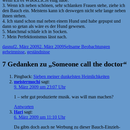
wenn ich es WIRKLICH eilig habe.
3. Wenn ich neben schönen, sehr schlanken Frauen stehe, ziehe ich
den Bauch ein. Meistens kann ich deswegen nicht sehr lange neben
ihnen stehen.
4. Ich stand schon mal neben einem Hund und habe gepupst und
dann so getan als wäre es der Hund gewesen.
5. Manchmal schlafe ich in Socken.
7. Mein Perfektionismus lässt nach.
Autor
Veröffentlicht
Kategorien
Schlagwört
dasnuf
2. März 2009
2. März 2009
Seltsame Beobachtungen
am
geheimnisse
,
geständnisse
7 Gedanken zu „Someone call the doctor“
Pingback:
Sieben meiner dunkelsten Heimlichkeiten
meistermochi
sagt:
9. März 2009 um 23:07 Uhr
1 – sehr gut produzierte musik. was will man machen?
Antworten
Hari
sagt:
6. März 2009 um 11:10 Uhr
Da gibts doch auch ne Werbung zu dieser Bauch-Einzieh-