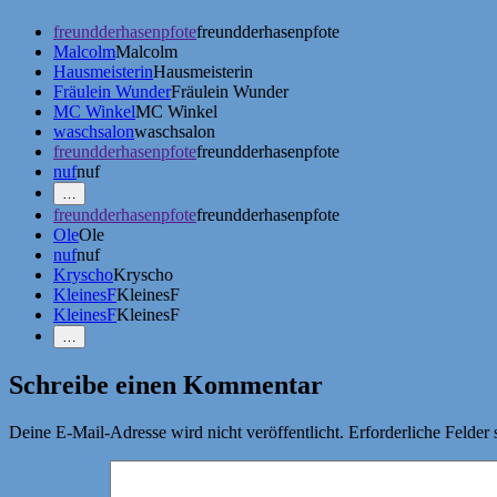
freundderhasenpfote
freundderhasenpfote
Malcolm
Malcolm
Hausmeisterin
Hausmeisterin
Fräulein Wunder
Fräulein Wunder
MC Winkel
MC Winkel
waschsalon
waschsalon
freundderhasenpfote
freundderhasenpfote
nuf
nuf
Mehr
…
Erwähnungen
freundderhasenpfote
freundderhasenpfote
zeigen
Ole
Ole
nuf
nuf
Kryscho
Kryscho
KleinesF
KleinesF
KleinesF
KleinesF
Weniger
…
Erwähnungen
zeigen
Schreibe einen Kommentar
Deine E-Mail-Adresse wird nicht veröffentlicht.
Erforderliche Felder 