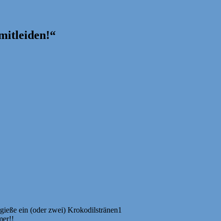
mitleiden!“
gieße ein (oder zwei) Krokodilstränen1
mer!!