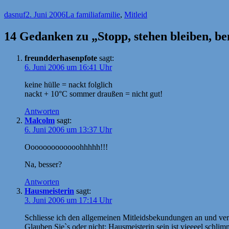
Autor
Veröffentlicht
Kategorien
Schlagwörter
dasnuf
2. Juni 2006
La familia
familie
,
Mitleid
am
14 Gedanken zu „Stopp, stehen bleiben, be
freundderhasenpfote
sagt:
6. Juni 2006 um 16:41 Uhr
keine hülle = nackt folglich
nackt + 10°C sommer draußen = nicht gut!
Antworten
Malcolm
sagt:
6. Juni 2006 um 13:37 Uhr
Ooooooooooooohhhhh!!!
Na, besser?
Antworten
Hausmeisterin
sagt:
3. Juni 2006 um 17:14 Uhr
Schliesse ich den allgemeinen Mitleidsbekundungen an und ver
Glauben Sie`s oder nicht: Hausmeisterin sein ist vieeeel schlim