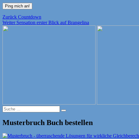
Beitragsnavigation
Vorheriger
Zurück
Countdown
Nächster
Beitrag:
Weiter
Sensation erster Blick auf Brangelina
Beitrag:
Suche
Suche
nach:
Musterbruch Buch bestellen