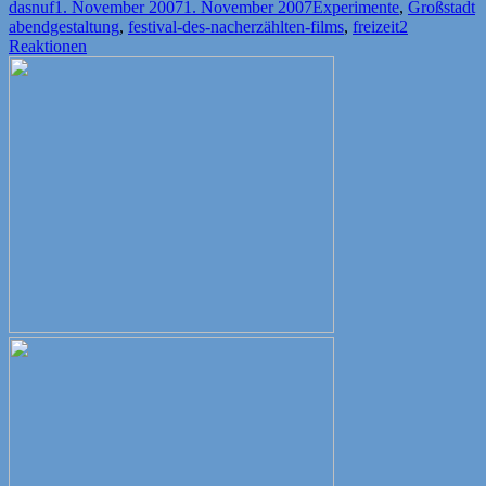
Autor
Veröffentlicht
Kategorien
S
dasnuf
1. November 2007
1. November 2007
Experimente
,
Großstadt
am
abendgestaltung
,
festival-des-nacherzählten-films
,
freizeit
2
Reaktionen