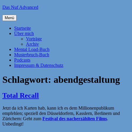
Zum
Das Nuf Advanced
Inhalt
springen
Menü
Startseite
Über mich
Vorträge
Archiv
Mental Load-Buch
Musterbruch-Buch
Podcasts
Impressum & Datenschutz
Schlagwort:
abendgestaltung
Total Recall
Jetzt da ich Karten hab, kann ich es dem Millionenpublikum
empfehlen; speziell den Düsseldorfern, Kasslern, Berlinern und
Zürichern: Geht zum
Festival des nacherzählten Films
.
Unbedingt!