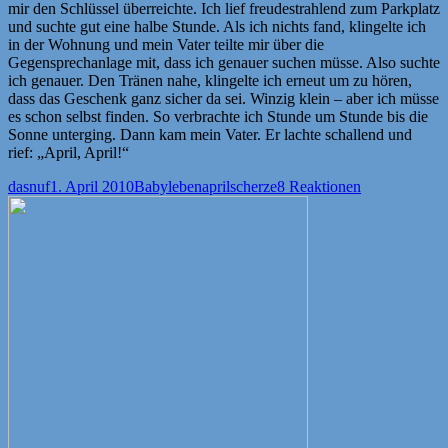
mir den Schlüssel überreichte. Ich lief freudestrahlend zum Parkplatz
und suchte gut eine halbe Stunde. Als ich nichts fand, klingelte ich
in der Wohnung und mein Vater teilte mir über die
Gegensprechanlage mit, dass ich genauer suchen müsse. Also suchte
ich genauer. Den Tränen nahe, klingelte ich erneut um zu hören,
dass das Geschenk ganz sicher da sei. Winzig klein – aber ich müsse
es schon selbst finden. So verbrachte ich Stunde um Stunde bis die
Sonne unterging. Dann kam mein Vater. Er lachte schallend und
rief: „April, April!“
Autor
Veröffentlicht
Kategorien
Schlagwörter
dasnuf
1. April 2010
Babyleben
aprilscherze
8 Reaktionen
am