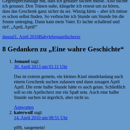
Gegensprechanlage mit, dass ich genauer suchen müsse. Also suchte
ich genauer. Den Tränen nahe, klingelte ich erneut um zu hören,
dass das Geschenk ganz sicher da sei. Winzig klein – aber ich müsse
es schon selbst finden. So verbrachte ich Stunde um Stunde bis die
Sonne unterging. Dann kam mein Vater. Er lachte schallend und
rief: „April, April!“
Autor
Veröffentlicht
Kategorien
Schlagwörter
dasnuf
1. April 2010
Babyleben
aprilscherze
am
8 Gedanken zu „Eine wahre Geschichte“
Jemand
sagt:
30. April 2013 um 01:11 Uhr
Das ist extrem gemein, ein kleines Kind stundelanlang nach
einem Geschenk suchen zulassen und dann zusagen April
April. Die erste halbe Stunde hätte es auch getan. Schließlich
soll so ein Aprilscherz nur ein Spaß sein. Auch eine halbe
Stunde suchen ist ärgerlich, aber nicht so.
Antworten
katerwolf
sagt:
14. April 2010 um 08:51 Uhr
pffft, saugemein!