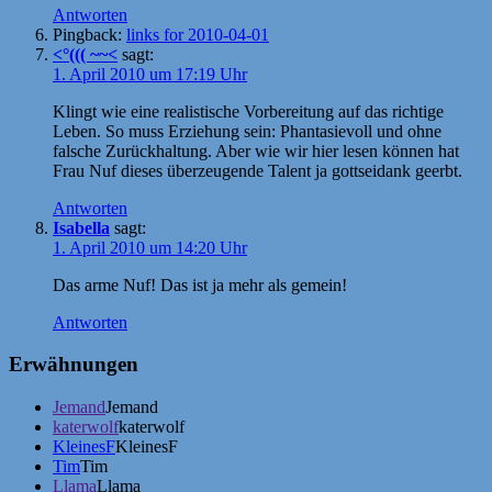
Antworten
Pingback:
links for 2010-04-01
<°((( ~~<
sagt:
1. April 2010 um 17:19 Uhr
Klingt wie eine realistische Vorbereitung auf das richtige
Leben. So muss Erziehung sein: Phantasievoll und ohne
falsche Zurückhaltung. Aber wie wir hier lesen können hat
Frau Nuf dieses überzeugende Talent ja gottseidank geerbt.
Antworten
Isabella
sagt:
1. April 2010 um 14:20 Uhr
Das arme Nuf! Das ist ja mehr als gemein!
Antworten
Erwähnungen
Jemand
Jemand
katerwolf
katerwolf
KleinesF
KleinesF
Tim
Tim
Llama
Llama