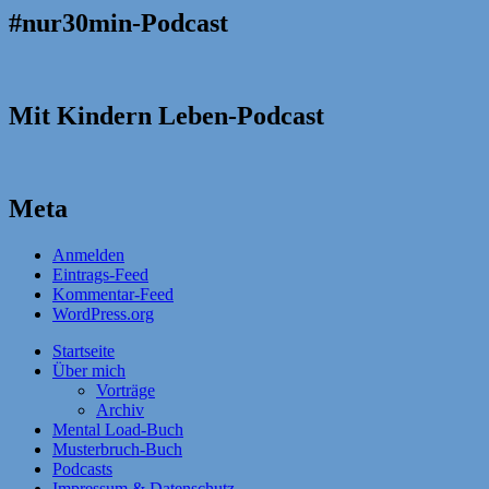
#nur30min-Podcast
Mit Kindern Leben-Podcast
Meta
Anmelden
Eintrags-Feed
Kommentar-Feed
WordPress.org
Startseite
Über mich
Vorträge
Archiv
Mental Load-Buch
Musterbruch-Buch
Podcasts
Impressum & Datenschutz