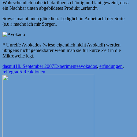
Wahrscheinlich habe ich darüber so häufig und laut geweint, dass
ein Nachbar unten abgebildetes Produkt „erfand“.
Sowas macht mich glücklich. Lediglich in Anbetracht der Sorte
(s.u.) mache ich mir Sorgen.
* Unreife Avokados (wieso eigentlich nicht Avokadi) werden
übrigens nicht genießbarer wenn man sie für kurze Zeit in die
Mikrowelle legt.
Autor
Veröffentlicht
Kategorien
Schlagwörter
dasnuf
18. September 2007
Experimente
avokados
,
erfindungen
,
am
reifegrad
5 Reaktionen