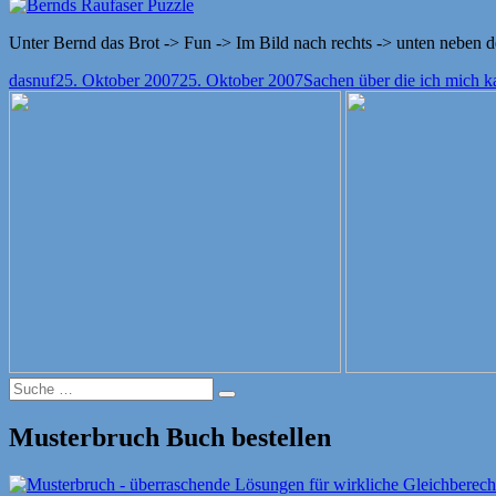
Unter Bernd das Brot -> Fun -> Im Bild nach rechts -> unten neben d
Autor
Veröffentlicht
Kategorien
dasnuf
25. Oktober 2007
25. Oktober 2007
Sachen über die ich mich k
am
Suche
Suche
nach:
Musterbruch Buch bestellen