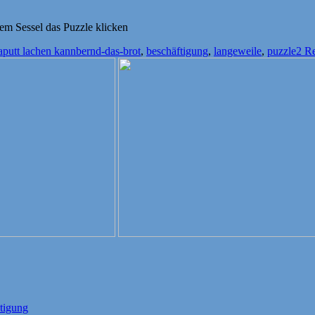
em Sessel das Puzzle klicken
Schlagwörter
aputt lachen kann
bernd-das-brot
,
beschäftigung
,
langeweile
,
puzzle
2 R