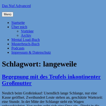
Zum
Das Nuf Advanced
Inhalt
springen
Menü
Startseite
Über mich
Vorträge
Archiv
Mental Load-Buch
Musterbruch-Buch
Podcasts
Impressum & Datenschutz
Schlagwort:
langeweile
Begegnung mit des Teufels inkontinenter
Großmutter
Neulich beim Großeinkauf: Unendlich lange Schlange, nur eine
Kasse geöffnet. Zweihundert Leute stehen an, geschätzte Wartezeit:
eine Stunde. In der Mitte der Schlange steht ein Wagen
unbeaufsichtigt. Von rechts reiht sich eine Oma ein. Direkt in die