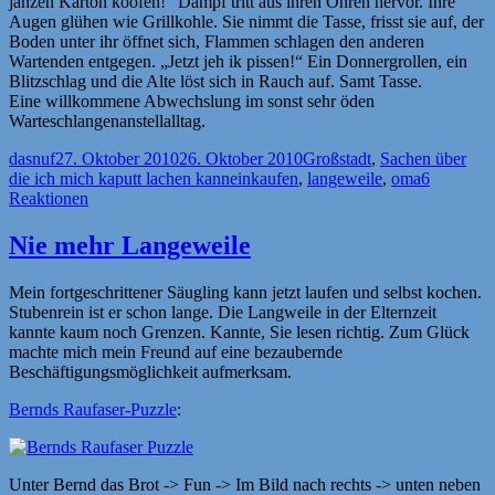
janzen Karton koofen!“ Dampf tritt aus ihren Ohren hervor. Ihre
Augen glühen wie Grillkohle. Sie nimmt die Tasse, frisst sie auf, der
Boden unter ihr öffnet sich, Flammen schlagen den anderen
Wartenden entgegen. „Jetzt jeh ik pissen!“ Ein Donnergrollen, ein
Blitzschlag und die Alte löst sich in Rauch auf. Samt Tasse.
Eine willkommene Abwechslung im sonst sehr öden
Warteschlangenanstellalltag.
Autor
Veröffentlicht
Kategorien
dasnuf
27. Oktober 2010
26. Oktober 2010
Großstadt
,
Sachen über
am
Schlagwörter
die ich mich kaputt lachen kann
einkaufen
,
langeweile
,
oma
6
Reaktionen
Nie mehr Langeweile
Mein fortgeschrittener Säugling kann jetzt laufen und selbst kochen.
Stubenrein ist er schon lange. Die Langweile in der Elternzeit
kannte kaum noch Grenzen. Kannte, Sie lesen richtig. Zum Glück
machte mich mein Freund auf eine bezaubernde
Beschäftigungsmöglichkeit aufmerksam.
Bernds Raufaser-Puzzle
:
Unter Bernd das Brot -> Fun -> Im Bild nach rechts -> unten neben