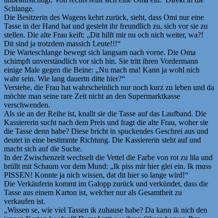
Schlange.
Die Besitzerin des Wagens kehrt zurück, sieht, dass Omi nur eine
Tasse in der Hand hat und gesteht ihr freundlich zu, sich vor sie zu
stellen. Die alte Frau keift: „Dit hilft mir nu och nich weiter, wa?!
Dit sind ja trotzdem massich Leute!!!“
Die Warteschlange bewegt sich langsam nach vorne. Die Oma
schimpft unverständlich vor sich hin. Sie tritt ihren Vordermann
einige Male gegen die Beine: „Nu mach ma! Kann ja wohl nich
wahr sein. Wie lang dauertn ditte hier?“
Verstehe, die Frau hat wahrscheinlich nur noch kurz zu leben und da
möchte man seine rare Zeit nicht an den Supermarktkasse
verschwenden.
Als sie an der Reihe ist, knallt sie die Tasse auf das Laufband. Die
Kassiererin sucht nach dem Preis und fragt die alte Frau, woher sie
die Tasse denn habe? Diese bricht in spuckendes Geschrei aus und
deutet in eine bestimmte Richtung. Die Kassiererin steht auf und
macht sich auf die Suche.
In der Zwischenzeit wechselt die Vettel die Farbe von rot zu lila und
brüllt mit Schaum vor dem Mund: „Ik piss mir hier glei ein. Ik muss
PISSEN! Konnte ja nich wissen, dat dit hier so lange wird!“
Die Verkäuferin kommt im Galopp zurück und verkündet, dass die
Tasse aus einem Karton ist, welcher nur als Gesamtheit zu
verkaufen ist.
„Wissen se, wie viel Tassen ik zuhause habe? Da kann ik nich den