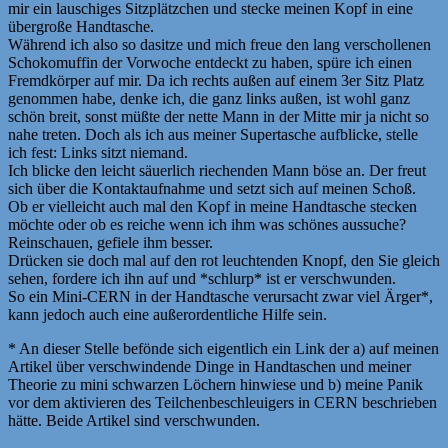
mir ein lauschiges Sitzplätzchen und stecke meinen Kopf in eine
übergroße Handtasche.
Während ich also so dasitze und mich freue den lang verschollenen
Schokomuffin der Vorwoche entdeckt zu haben, spüre ich einen
Fremdkörper auf mir. Da ich rechts außen auf einem 3er Sitz Platz
genommen habe, denke ich, die ganz links außen, ist wohl ganz
schön breit, sonst müßte der nette Mann in der Mitte mir ja nicht so
nahe treten. Doch als ich aus meiner Supertasche aufblicke, stelle
ich fest: Links sitzt niemand.
Ich blicke den leicht säuerlich riechenden Mann böse an. Der freut
sich über die Kontaktaufnahme und setzt sich auf meinen Schoß.
Ob er vielleicht auch mal den Kopf in meine Handtasche stecken
möchte oder ob es reiche wenn ich ihm was schönes aussuche?
Reinschauen, gefiele ihm besser.
Drücken sie doch mal auf den rot leuchtenden Knopf, den Sie gleich
sehen, fordere ich ihn auf und *schlurp* ist er verschwunden.
So ein Mini-CERN in der Handtasche verursacht zwar viel Ärger*,
kann jedoch auch eine außerordentliche Hilfe sein.
* An dieser Stelle befönde sich eigentlich ein Link der a) auf meinen
Artikel über verschwindende Dinge in Handtaschen und meiner
Theorie zu mini schwarzen Löchern hinwiese und b) meine Panik
vor dem aktivieren des Teilchenbeschleuigers in CERN beschrieben
hätte. Beide Artikel sind verschwunden.