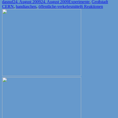
Autor
Veröffentlicht
Kategorien
Schla
dasnuf
24. August 2009
24. August 2009
Experimente
,
Großstadt
am
CERN
,
handtaschen
,
öffentliche-verkehrsmittel
6 Reaktionen