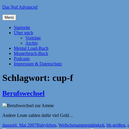
Zum
Das Nuf Advanced
Inhalt
springen
Menü
Startseite
Über mich
Vorträge
Archiv
Mental Load-Buch
Musterbruch-Buch
Podcasts
Impressum & Datenschutz
Schlagwort:
cup-f
Berufswechsel
Andere Leute zahlen dafür viel Geld…
Autor
Veröffentlicht
Kategorien
Schlagwörter
dasnuf
4. Mai 2007
Babyleben
,
Weibchen
ammentätigkeit
,
bh-größen
,