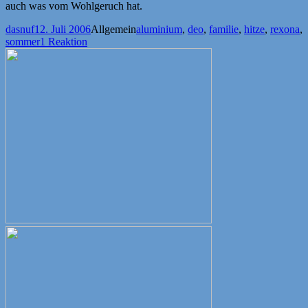
auch was vom Wohlgeruch hat.
Autor
Veröffentlicht
Kategorien
Schlagwörter
dasnuf
12. Juli 2006
Allgemein
aluminium
,
deo
,
familie
,
hitze
,
rexona
,
am
sommer
1 Reaktion