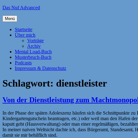
Zum
Das Nuf Advanced
Inhalt
springen
Menü
Startseite
Über mich
Vorträge
Archiv
Mental Load-Buch
Musterbruch-Buch
Podcasts
Impressum & Datenschutz
Schlagwort:
dienstleister
Von der Dienstleistung zum Machtmonopo
In der Phase der späten Adoleszenz häufen sich die Schnittpunkte 
Kindergartengutschein beantragen, etc.) oder weil man den Hafen de
kaputt geht (Hausverwaltung) oder man einer regelmäßigen, bezahlte
In meiner naiven Weltsicht dachte ich, dass Bürgeramt, Standesamt, 
damit sie mir behilflich sind.