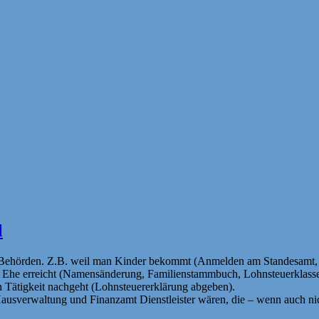
l
zu Behörden. Z.B. weil man Kinder bekommt (Anmelden am Standesamt, 
r Ehe erreicht (Namensänderung, Familienstammbuch, Lohnsteuerklasse
n Tätigkeit nachgeht (Lohnsteuererklärung abgeben).
Hausverwaltung und Finanzamt Dienstleister wären, die – wenn auch nic