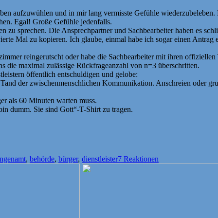
Leben aufzuwühlen und in mir lang vermisste Gefühle wiederzubeleben
en. Egal! Große Gefühle jedenfalls.
en zu sprechen. Die Ansprechpartner und Sachbearbeiter haben es schließ
erte Mal zu kopieren. Ich glaube, einmal habe ich sogar einen Antrag e
szimmer reingerutscht oder habe die Sachbearbeiter mit ihren offiziel
s die maximal zulässige Rückfrageanzahl von n=3 überschritten.
eistern öffentlich entschuldigen und gelobe:
er Tand der zwischenmenschlichen Kommunikation. Anschreien oder grun
er als 60 Minuten warten muss.
bin dumm. Sie sind Gott“-T-Shirt zu tragen.
Schlagwörter
ungen
amt
,
behörde
,
bürger
,
dienstleister
7 Reaktionen