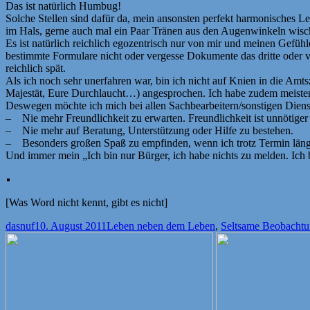
Das ist natürlich Humbug!
Solche Stellen sind dafür da, mein ansonsten perfekt harmonisches 
im Hals, gerne auch mal ein Paar Tränen aus den Augenwinkeln wisch
Es ist natürlich reichlich egozentrisch nur von mir und meinen Gefühl
bestimmte Formulare nicht oder vergesse Dokumente das dritte oder vi
reichlich spät.
Als ich noch sehr unerfahren war, bin ich nicht auf Knien in die Amt
Majestät, Eure Durchlaucht…) angesprochen. Ich habe zudem meisten
Deswegen möchte ich mich bei allen Sachbearbeitern/sonstigen Dienstl
– Nie mehr Freundlichkeit zu erwarten. Freundlichkeit ist unnötig
– Nie mehr auf Beratung, Unterstützung oder Hilfe zu bestehen.
– Besonders großen Spaß zu empfinden, wenn ich trotz Termin läng
Und immer mein „Ich bin nur Bürger, ich habe nichts zu melden. Ich 
[Was Word nicht kennt, gibt es nicht]
Autor
Veröffentlicht
Kategorien
dasnuf
10. August 2011
Leben neben dem Leben
,
Seltsame Beobacht
am