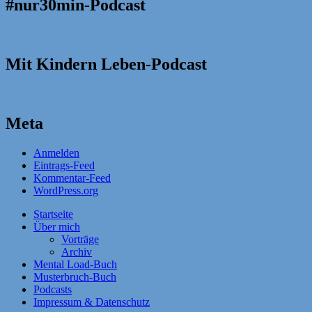
#nur30min-Podcast
Mit Kindern Leben-Podcast
Meta
Anmelden
Eintrags-Feed
Kommentar-Feed
WordPress.org
Startseite
Über mich
Vorträge
Archiv
Mental Load-Buch
Musterbruch-Buch
Podcasts
Impressum & Datenschutz