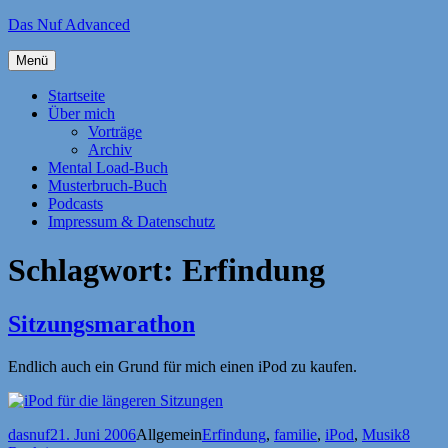
Zum
Das Nuf Advanced
Inhalt
springen
Menü
Startseite
Über mich
Vorträge
Archiv
Mental Load-Buch
Musterbruch-Buch
Podcasts
Impressum & Datenschutz
Schlagwort:
Erfindung
Sitzungsmarathon
Endlich auch ein Grund für mich einen iPod zu kaufen.
Autor
Veröffentlicht
Kategorien
Schlagwörter
dasnuf
21. Juni 2006
Allgemein
Erfindung
,
familie
,
iPod
,
Musik
8