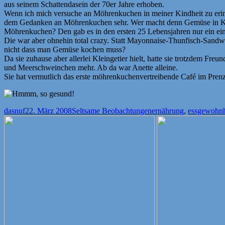
aus seinem Schattendasein der 70er Jahre erhoben.
Wenn ich mich versuche an Möhrenkuchen in meiner Kindheit zu erinn
dem Gedanken an Möhrenkuchen sehr. Wer macht denn Gemüse in 
Möhrenkuchen? Den gab es in den ersten 25 Lebensjahren nur ein einz
Die war aber ohnehin total crazy. Statt Mayonnaise-Thunfisch-Sandwi
nicht dass man Gemüse kochen muss?
Da sie zuhause aber allerlei Kleingetier hielt, hatte sie trotzdem Fre
und Meerschweinchen mehr. Ab da war Anette alleine.
Sie hat vermutlich das erste möhrenkuchenvertreibende Café im Prenzla
Autor
Veröffentlicht
Kategorien
Schlagwörter
dasnuf
22. März 2008
Seltsame Beobachtungen
ernährung
,
essgewohnh
am