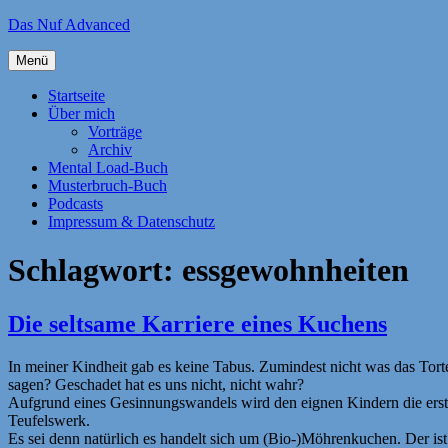
Zum
Das Nuf Advanced
Inhalt
springen
Menü
Startseite
Über mich
Vorträge
Archiv
Mental Load-Buch
Musterbruch-Buch
Podcasts
Impressum & Datenschutz
Schlagwort:
essgewohnheiten
Die seltsame Karriere eines Kuchens
In meiner Kindheit gab es keine Tabus. Zumindest nicht was das Tor
sagen? Geschadet hat es uns nicht, nicht wahr?
Aufgrund eines Gesinnungswandels wird den eignen Kindern die ersten
Teufelswerk.
Es sei denn natürlich es handelt sich um (Bio-)Möhrenkuchen. Der i