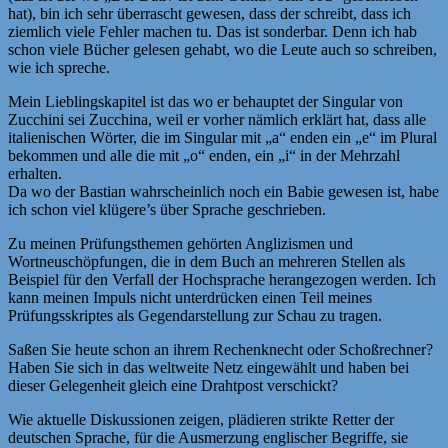
hat), bin ich sehr überrascht gewesen, dass der schreibt, dass ich
ziemlich viele Fehler machen tu. Das ist sonderbar. Denn ich hab
schon viele Bücher gelesen gehabt, wo die Leute auch so schreiben,
wie ich spreche.
Mein Lieblingskapitel ist das wo er behauptet der Singular von
Zucchini sei Zucchina, weil er vorher nämlich erklärt hat, dass alle
italienischen Wörter, die im Singular mit „a“ enden ein „e“ im Plural
bekommen und alle die mit „o“ enden, ein „i“ in der Mehrzahl
erhalten.
Da wo der Bastian wahrscheinlich noch ein Babie gewesen ist, habe
ich schon viel klügere’s über Sprache geschrieben.
Zu meinen Prüfungsthemen gehörten Anglizismen und
Wortneuschöpfungen, die in dem Buch an mehreren Stellen als
Beispiel für den Verfall der Hochsprache herangezogen werden. Ich
kann meinen Impuls nicht unterdrücken einen Teil meines
Prüfungsskriptes als Gegendarstellung zur Schau zu tragen.
Saßen Sie heute schon an ihrem Rechenknecht oder Schoßrechner?
Haben Sie sich in das weltweite Netz eingewählt und haben bei
dieser Gelegenheit gleich eine Drahtpost verschickt?
Wie aktuelle Diskussionen zeigen, plädieren strikte Retter der
deutschen Sprache, für die Ausmerzung englischer Begriffe, sie