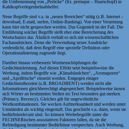
die Umbenennung von „Perücke“ (frz. perruque – Haarschopf) in
Kahlkopfverlegenheitsabhelfer.
Neue Begriffe sind v.a. in „neuen Bereichen“ nötig (z.B. Internet –
download, E-mail, surfen, Online-Banking). Von einer Verarmung
kann hier nicht gesprochen werden. Das Gegenteil ist der Fall. Die
Einführung solcher Begriffe stellt eher eine Bereicherung des
Wortschatzes dar. Ähnlich verhält es sich mit wissenschaftlichen
Fachausdrücken. Denn die Verwendung neuer Ausdrücke
verdeutlicht, daß dem Begriff eine spezielle Definition oder
Operationalisierung zugrunde liegt.
Darüber hinaus verbessern Wortneuschöpfungen die
Gedächtnisleistung. Auf diesen Effekt setzt beispielsweise die
Werbung, indem Begriffe wie „Klimabündchen“, „Aromaporen“
und „Aprilfrische“ einsetzt werden. Entgegen einiger
Gedächtnistheorien (z.B. BROADBENT) werden nicht alle
Informationen gleichberechtigt abgespeichert. Beispielsweise lassen
sich Wörter an bestimmten Stellen im Text besonders gut merken
(Primacy, Recency). Gleiches gilt für ungewöhnliche
Wortkombinationen. Sie wecken Aufmerksamkeit und werden unter
Umständen als wichtig eingestuft. Das geschieht v.a. dann, wenn sie
bedürfnisrelevant sind. So können Werbebegriffe unter die
FECHNERischen assoziativen Faktoren fallen, da sie die
Befriedigung bestimmter Bedürfnisse versprechen. Auch Werbung,