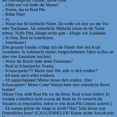
als Oberhaupt der Familie, meine Oma:
– Ahhh und wie heiße die Manne?
– Nonna, das ist Brad Pitt.
– Brätta Pittä?
– Ja.
– Wasse isse fur komische Name. Da weiße ich nixe wo iste Vor-
oder Nachname. Als ordentliche Mädschä musse du die Name
nehme. Nuffe Pittä, klingte nichte gute – klingte wie Ausländer.
– Ja Oma, Brad ist Amerikaner.
– Amerikaner?
(Die gesamte Familie schlägt sich die Hände über den Kopf
zusammen. In Anbetracht meines fortgeschrittenen Alters wollen sie
aber eine Ausnahme machen)
– Wasse für Berufe hatte deine Finanziato?
– Brad ist Schauspieler, Nonna.
– Schauespieler??? Madre mia! Wie solle er dich ernähre?
– Ich kann mich selbst ernähren.
– Ah papperlappape! Manne musse dich ernähre. Aber
Schauespieler? Meine Gotte! Warum hatte nixe ordentliche Beruf,
hmmm?
(Meine Oma stößt Brad Pitt vor die Brust. Brad schaut irritiert. Er
versteht schließlich nicht wovon die Rede ist. Er versucht die
Situation zu entschärfen, indem er sein Brad-Pitt-Grinsen aufsetzt.)
– Eh warum grinste die Junge so doofe? Hm? Solle besser was
Ordentliches lerne! SCHAUESPIELER! Kanne nichte Anwalt oder