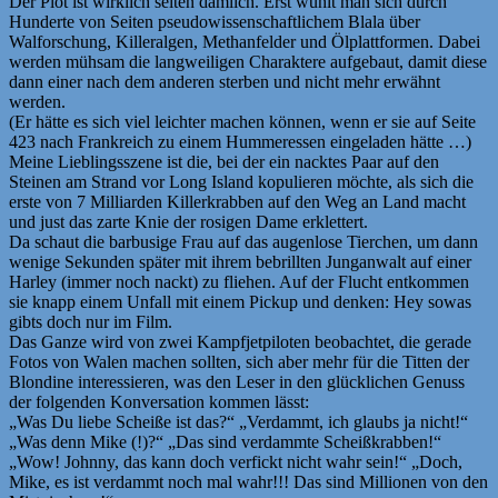
Der Plot ist wirklich selten dämlich. Erst wühlt man sich durch
Hunderte von Seiten pseudowissenschaftlichem Blala über
Walforschung, Killeralgen, Methanfelder und Ölplattformen. Dabei
werden mühsam die langweiligen Charaktere aufgebaut, damit diese
dann einer nach dem anderen sterben und nicht mehr erwähnt
werden.
(Er hätte es sich viel leichter machen können, wenn er sie auf Seite
423 nach Frankreich zu einem Hummeressen eingeladen hätte …)
Meine Lieblingsszene ist die, bei der ein nacktes Paar auf den
Steinen am Strand vor Long Island kopulieren möchte, als sich die
erste von 7 Milliarden Killerkrabben auf den Weg an Land macht
und just das zarte Knie der rosigen Dame erklettert.
Da schaut die barbusige Frau auf das augenlose Tierchen, um dann
wenige Sekunden später mit ihrem bebrillten Junganwalt auf einer
Harley (immer noch nackt) zu fliehen. Auf der Flucht entkommen
sie knapp einem Unfall mit einem Pickup und denken: Hey sowas
gibts doch nur im Film.
Das Ganze wird von zwei Kampfjetpiloten beobachtet, die gerade
Fotos von Walen machen sollten, sich aber mehr für die Titten der
Blondine interessieren, was den Leser in den glücklichen Genuss
der folgenden Konversation kommen lässt:
„Was Du liebe Scheiße ist das?“ „Verdammt, ich glaubs ja nicht!“
„Was denn Mike (!)?“ „Das sind verdammte Scheißkrabben!“
„Wow! Johnny, das kann doch verfickt nicht wahr sein!“ „Doch,
Mike, es ist verdammt noch mal wahr!!! Das sind Millionen von den