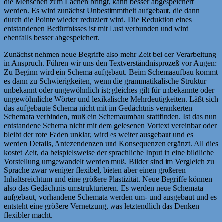
die Menschen zum Lachen bringt, kann besser abgespeichert
werden. Es wird zunächst Unbestimmtheit aufgebaut, die dann
durch die Pointe wieder reduziert wird. Die Reduktion eines
entstandenen Bedürfnisses ist mit Lust verbunden und wird
ebenfalls besser abgespeichert.
Zunächst nehmen neue Begriffe also mehr Zeit bei der Verarbeitung
in Anspruch. Führen wir uns den Textverständnisprozeß vor Augen:
Zu Beginn wird ein Schema aufgebaut. Beim Schemaaufbau kommt
es dann zu Schwierigkeiten, wenn die grammatikalische Struktur
unbekannt oder ungewöhnlich ist; gleiches gilt für unbekannte oder
ungewöhnliche Wörter und lexikalische Mehrdeutigkeiten. Läßt sich
das aufgebaute Schema nicht mit im Gedächtnis verankerten
Schemata verbinden, muß ein Schemaumbau stattfinden. Ist das nun
entstandene Schema nicht mit dem gelesenen Vortext vereinbar oder
bleibt der rote Faden unklar, wird es weiter ausgebaut und es
werden Details, Antezendenzen und Konsequenzen ergänzt. All dies
kostet Zeit, da beispielsweise der sprachliche Input in eine bildliche
Vorstellung umgewandelt werden muß. Bilder sind im Vergleich zu
Sprache zwar weniger flexibel, bieten aber einen größeren
Inhaltsreichtum und eine größere Plastizität. Neue Begriffe können
also das Gedächtnis umstrukturieren. Es werden neue Schemata
aufgebaut, vorhandene Schemata werden um- und ausgebaut und es
entsteht eine größere Vernetzung, was letztendlich das Denken
flexibler macht.