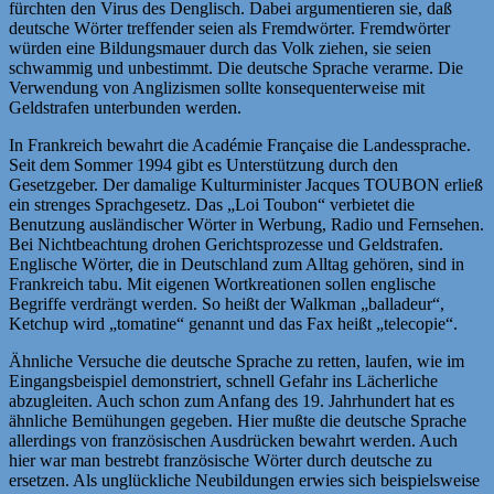
fürchten den Virus des Denglisch. Dabei argumentieren sie, daß
deutsche Wörter treffender seien als Fremdwörter. Fremdwörter
würden eine Bildungsmauer durch das Volk ziehen, sie seien
schwammig und unbestimmt. Die deutsche Sprache verarme. Die
Verwendung von Anglizismen sollte konsequenterweise mit
Geldstrafen unterbunden werden.
In Frankreich bewahrt die Académie Française die Landessprache.
Seit dem Sommer 1994 gibt es Unterstützung durch den
Gesetzgeber. Der damalige Kulturminister Jacques TOUBON erließ
ein strenges Sprachgesetz. Das „Loi Toubon“ verbietet die
Benutzung ausländischer Wörter in Werbung, Radio und Fernsehen.
Bei Nichtbeachtung drohen Gerichtsprozesse und Geldstrafen.
Englische Wörter, die in Deutschland zum Alltag gehören, sind in
Frankreich tabu. Mit eigenen Wortkreationen sollen englische
Begriffe verdrängt werden. So heißt der Walkman „balladeur“,
Ketchup wird „tomatine“ genannt und das Fax heißt „telecopie“.
Ähnliche Versuche die deutsche Sprache zu retten, laufen, wie im
Eingangsbeispiel demonstriert, schnell Gefahr ins Lächerliche
abzugleiten. Auch schon zum Anfang des 19. Jahrhundert hat es
ähnliche Bemühungen gegeben. Hier mußte die deutsche Sprache
allerdings von französischen Ausdrücken bewahrt werden. Auch
hier war man bestrebt französische Wörter durch deutsche zu
ersetzen. Als unglückliche Neubildungen erwies sich beispielsweise