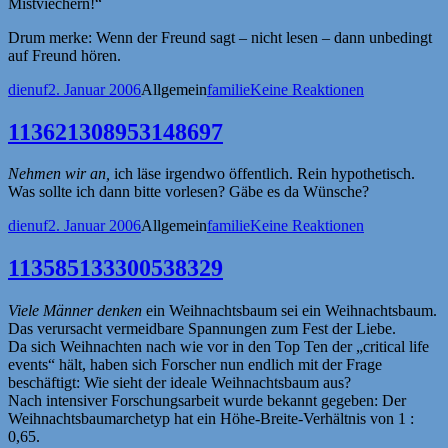
Mistviechern!“
Drum merke: Wenn der Freund sagt – nicht lesen – dann unbedingt
auf Freund hören.
Autor
Veröffentlicht
Kategorien
Schlagwörter
dienuf
2. Januar 2006
Allgemein
familie
Keine Reaktionen
am
113621308953148697
Nehmen wir an,
ich läse irgendwo öffentlich. Rein hypothetisch.
Was sollte ich dann bitte vorlesen? Gäbe es da Wünsche?
Autor
Veröffentlicht
Kategorien
Schlagwörter
dienuf
2. Januar 2006
Allgemein
familie
Keine Reaktionen
am
113585133300538329
Viele Männer denken
ein Weihnachtsbaum sei ein Weihnachtsbaum.
Das verursacht vermeidbare Spannungen zum Fest der Liebe.
Da sich Weihnachten nach wie vor in den Top Ten der „critical life
events“ hält, haben sich Forscher nun endlich mit der Frage
beschäftigt: Wie sieht der ideale Weihnachtsbaum aus?
Nach intensiver Forschungsarbeit wurde bekannt gegeben: Der
Weihnachtsbaumarchetyp hat ein Höhe-Breite-Verhältnis von 1 :
0,65.