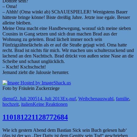
Dottore sein?
– Oma!
– Ahhh! (Oma winkt ab) SChAUESPIELER! Wenigstens Bauer
hätteste bringe könne! Biste dreißig Jahre. Jetzte isse egale. Besser
alleine bleiben.
Meine Oma macht eine Handbewegung, worauf sich meine sieben
Cousins in Gang setzen und sich dran machen Brad aus der
Wohnung zu geleiten. Brad lächelt immer noch sein
Fünfzigzähnelächeln als er auf die Straße gejagt wird. Oma hatte
recht. Brad ist nichts für mich. Wir machen uns schulterzuckend und
lachend an den Nachtisch. Brad drückt von außen seine Nase an die
Scheibe und schaut unglücklich.
– Kscht! Kschschscht!
Jemand zieht die Jalousie herunter.
Foto by Fräulein Zuckerziege
Autor
Veröffentlicht
Kategorien
Schlagwörter
dienuf
2. Juli 2005
14. Juli 2013
Ex-nuf
,
Weibchen
auswahl
,
familie
,
am
hochzeit
,
italien
Keine Reaktionen
110181221128772684
Wie ich gestern Abend dem Bastian Sick sein Buch gelesen hab‘
(das ist der wo „Der Dativ ist dem Genitiv sein Tod“ geschrieben