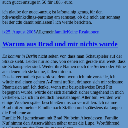
auch gucci-anzüge in 56 für 188,- euro.
ich glaube der gucci-anzug ist lafontainig genug für den
pdswasglinksdings-parteitag am samstag. ob die mich am sonntag
bei der cdu damit reinlassen? ich werde berichten.
Autor
Veröffentlicht
Kategorien
Schlagwörter
ix
25. August 2005
Allgemein
familie
Keine Reaktionen
am
Warum aus Brad und mir nichts wurde
Es kommt in Berlin
nicht selten vor, dass man Schauspieler auf der
Straße sieht. Leider nur solche, von denen ich gerade mal weiß, dass
sie Schauspieler sind. Weder ihre Namen noch die Serien oder Filme
aus denen ich sie kenne, fallen mir ein.
Das ist vermutlich ganz ok so, denn wenn ich mir vorstelle, ich
würde mal einen echten A-Promi treffen, drängen sich mir seltsame
Phantasien auf. Ich denke, wenn mir beispielsweise Brad Pitt
begegnen würde, würde der sich ziemlich sicher umgehend in mich
verlieben. Da ich im deutlich heiratsfähigen Alter bin, würden wir
einige Wochen später beschließen uns zu vermählen. Ich nähme
Brad mit zu meiner Familie nach Sizilien und spätestens da fangen
die Probleme an.
Familie Nuf gemeinsam mit Brad Pitt beim Abendessen. Familie
Nuf nimmt den Auserwählten näher unter die Lupe. Wortführend,