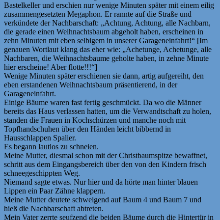
Bastelkeller und erschien nur wenige Minuten später mit einem eilig
zusammengesetzten Megaphon. Er rannte auf die Straße und
verkündete der Nachbarschaft: „Achtung, Achtung, alle Nachbarn,
die gerade einen Weihnachtsbaum abgeholt haben, erscheinen in
zehn Minuten mit eben selbigem in unserer Garageneinfahrt!“ [Im
genauen Wortlaut klang das eher wie: „Achetunge, Achetunge, alle
Nachbaren, die Weihnachtsbaume geholte haben, in zehne Minute
hier erscheine! Aber flotte!!!“]
Wenige Minuten später erschienen sie dann, artig aufgereiht, den
eben erstandenen Weihnachtsbaum präsentierend, in der
Garageneinfahrt.
Einige Bäume waren fast fertig geschmückt. Da wo die Männer
bereits das Haus verlassen hatten, um die Verwandtschaft zu holen,
standen die Frauen in Kochschürzen und manche noch mit
Topfhandschuhen über den Händen leicht bibbernd in
Hausschlappen Spalier.
Es begann lautlos zu schneien.
Meine Mutter, diesmal schon mit der Christbaumspitze bewaffnet,
schritt aus dem Eingangsbereich über den von den Kindern frisch
schneegeschippten Weg.
Niemand sagte etwas. Nur hier und da hörte man hinter blauen
Lippen ein Paar Zähne klappern.
Meine Mutter deutete schweigend auf Baum 4 und Baum 7 und
hieß die Nachbarschaft abtreten.
Mein Vater zerrte seufzend die beiden Bäume durch die Hintertür in