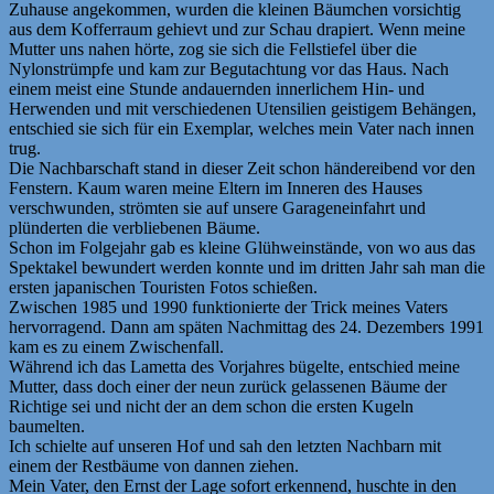
Zuhause angekommen, wurden die kleinen Bäumchen vorsichtig
aus dem Kofferraum gehievt und zur Schau drapiert. Wenn meine
Mutter uns nahen hörte, zog sie sich die Fellstiefel über die
Nylonstrümpfe und kam zur Begutachtung vor das Haus. Nach
einem meist eine Stunde andauernden innerlichem Hin- und
Herwenden und mit verschiedenen Utensilien geistigem Behängen,
entschied sie sich für ein Exemplar, welches mein Vater nach innen
trug.
Die Nachbarschaft stand in dieser Zeit schon händereibend vor den
Fenstern. Kaum waren meine Eltern im Inneren des Hauses
verschwunden, strömten sie auf unsere Garageneinfahrt und
plünderten die verbliebenen Bäume.
Schon im Folgejahr gab es kleine Glühweinstände, von wo aus das
Spektakel bewundert werden konnte und im dritten Jahr sah man die
ersten japanischen Touristen Fotos schießen.
Zwischen 1985 und 1990 funktionierte der Trick meines Vaters
hervorragend. Dann am späten Nachmittag des 24. Dezembers 1991
kam es zu einem Zwischenfall.
Während ich das Lametta des Vorjahres bügelte, entschied meine
Mutter, dass doch einer der neun zurück gelassenen Bäume der
Richtige sei und nicht der an dem schon die ersten Kugeln
baumelten.
Ich schielte auf unseren Hof und sah den letzten Nachbarn mit
einem der Restbäume von dannen ziehen.
Mein Vater, den Ernst der Lage sofort erkennend, huschte in den