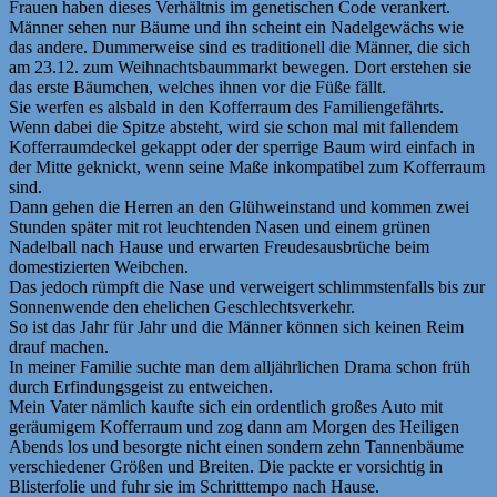
Frauen haben dieses Verhältnis im genetischen Code verankert.
Männer sehen nur Bäume und ihn scheint ein Nadelgewächs wie
das andere. Dummerweise sind es traditionell die Männer, die sich
am 23.12. zum Weihnachtsbaummarkt bewegen. Dort erstehen sie
das erste Bäumchen, welches ihnen vor die Füße fällt.
Sie werfen es alsbald in den Kofferraum des Familiengefährts.
Wenn dabei die Spitze absteht, wird sie schon mal mit fallendem
Kofferraumdeckel gekappt oder der sperrige Baum wird einfach in
der Mitte geknickt, wenn seine Maße inkompatibel zum Kofferraum
sind.
Dann gehen die Herren an den Glühweinstand und kommen zwei
Stunden später mit rot leuchtenden Nasen und einem grünen
Nadelball nach Hause und erwarten Freudesausbrüche beim
domestizierten Weibchen.
Das jedoch rümpft die Nase und verweigert schlimmstenfalls bis zur
Sonnenwende den ehelichen Geschlechtsverkehr.
So ist das Jahr für Jahr und die Männer können sich keinen Reim
drauf machen.
In meiner Familie suchte man dem alljährlichen Drama schon früh
durch Erfindungsgeist zu entweichen.
Mein Vater nämlich kaufte sich ein ordentlich großes Auto mit
geräumigem Kofferraum und zog dann am Morgen des Heiligen
Abends los und besorgte nicht einen sondern zehn Tannenbäume
verschiedener Größen und Breiten. Die packte er vorsichtig in
Blisterfolie und fuhr sie im Schritttempo nach Hause.