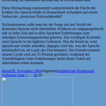
Diese Beobachtung repräsentiert wahrscheinlich die Furcht der
Kritiker des Sprachverfalls in Deutschland verbunden mit einem
Verlust der „deutschen Nationalidentität“.
Nichtsdestotrotz sollte man bei der Sorge um den Verfall der
deutschen Sprache nicht übertreiben. Kritikern sei entgegengebracht
daß zu jeder Zeit und in allen Sprachen Entlehnungen zum
ständigen Erneuerungspotential gehören. Das wichtigste Korrektiv
einer Sprache ist ihr täglicher Gebrauch. Was ihr fremd ist, wird
irgendwann wieder abstoßen, dagegen wird das, was der Sprache
bekömmlich ist, im Laufe der Zeit integriert. Der Fremdwortanteil
unserer Lexik wird auf 25 Prozent geschätzt. Aufgrund der
Schnellebigkeit vieler Entlehnungen bleibt dieser Anteil seit
Jahrzehnten relativ konstant.
Autor
Veröffentlicht
Kategorien
Schlagwörter
dienuf
30. November 2004
Allgemein
familie
Keine Reaktionen
Seitennummerierung
am
Seite
Seite
Seite
Vorherige Seite
1
…
28
29
der
Beiträge