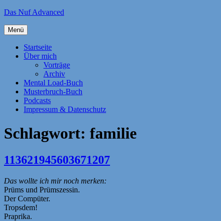
Zum
Das Nuf Advanced
Inhalt
springen
Menü
Startseite
Über mich
Vorträge
Archiv
Mental Load-Buch
Musterbruch-Buch
Podcasts
Impressum & Datenschutz
Schlagwort:
familie
113621945603671207
Das wollte ich mir noch merken:
Prüms und Prümszessin.
Der Compüter.
Tropsdem!
Praprika.