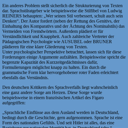
Ein anderes Problem stellt sicherlich die Strukturierung von Texten
dar. Sprachstilratgeber wie beispielsweise die Stilfibel von Ludwig
REINERS behaupten: „Wer seinen Stil verbessert, schult auch sein
Denken“. Der Autor fordert (neben der Rettung des Genitivs, der
Einhaltung des Komparativs und der Ächtung des Nominalstils) das
Vermeiden von Fremdwörtern. Außerdem plädiert er für
Verständlichkeit und Knappheit. Auch zahlreiche Vertreter der
Pädagogischen Psychologie wie AUSUBEL oder BRUNER
plädieren für eine klare Gliederung von Texten.
Unter psychologischer Perspektive betrachtet, lassen sich für diese
Forderungen einige Argumente aufzählen. Beispielsweise spricht die
begrenzte Kapazität des Kurzzeitgedächtnisses dafür,
Formulierungen möglichst knapp zu halten. Ein durch die
grammatische Form klar hervorgehobener roter Faden erleichtert
ebenfalls das Verständnis.
Den deutschen Kritikern des Sprachverfalls liegt wahrscheinlich
eine ganz andere Sorge am Herzen. Diese Sorge wurde
beispielsweise in einem französischen Artikel des Figaro
aufgegriffen:
„Sprachliche Einflüsse aus dem Ausland werden in Deutschland,
bedingt durch die Geschichte, gern aufgenommen. Sprache ist eine
Form des nationalen Gefühls. Und seit Hitler ist alles, das eine
Beziehung zur nationalen Identität hat, in Deutschland tabu.“