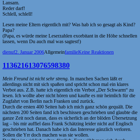
Lansam.
Reder darf!
Schlell, schlell!
Lesen meine Eltern eigentlich mit? Was hab ich so gesagt als Kind?
Papa?
(Papa, es würde meine Leserzahlen exorbitant in die Höhe schnellen
lassen, wenn Du auch mal was sagtest!)
Autor
Veröffentlicht
Kategorien
Schlagwörter
dienuf
2. Januar 2006
Allgemein
familie
Keine Reaktionen
am
113621613076598380
Mein Freund ist nicht sehr streng.
In manchen Sachen läßt er
allerdings nicht mit sich spaßen und spricht schon mal ein klares
Verbot aus. Z.B. hatte ich eigentlich ein Verbot „Der Schwarm“ zu
lesen. Ich wollte aber nicht hören und kaufte es mir heimlich für die
Zugfahrt von Berlin nach Franken und zurück.
Durch die ersten 400 Seiten hab ich mich ganz schön gequält. Die
nächsten 200 Seiten fand ich beschissen geschrieben und glaubte die
ganze Zeit noch daran, dass es sicherlich an der blöden Übersetzung
lag – bis mir auffiel dass Frank Schätzing leider nicht auf Englisch
geschrieben hat. Danach habe ich das Interesse gänzlich verloren.
Sollen die Yrr doch machen was sie wollen.