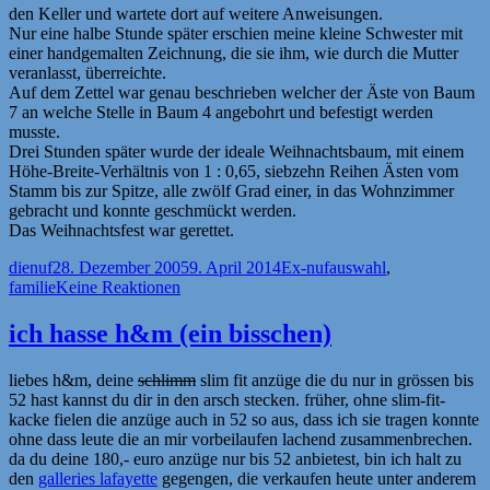
den Keller und wartete dort auf weitere Anweisungen.
Nur eine halbe Stunde später erschien meine kleine Schwester mit
einer handgemalten Zeichnung, die sie ihm, wie durch die Mutter
veranlasst, überreichte.
Auf dem Zettel war genau beschrieben welcher der Äste von Baum
7 an welche Stelle in Baum 4 angebohrt und befestigt werden
musste.
Drei Stunden später wurde der ideale Weihnachtsbaum, mit einem
Höhe-Breite-Verhältnis von 1 : 0,65, siebzehn Reihen Ästen vom
Stamm bis zur Spitze, alle zwölf Grad einer, in das Wohnzimmer
gebracht und konnte geschmückt werden.
Das Weihnachtsfest war gerettet.
Autor
Veröffentlicht
Kategorien
Schlagwörter
dienuf
28. Dezember 2005
9. April 2014
Ex-nuf
auswahl
,
am
familie
Keine Reaktionen
ich hasse h&m (ein bisschen)
liebes h&m, deine
schlimm
slim fit anzüge die du nur in grössen bis
52 hast kannst du dir in den arsch stecken. früher, ohne slim-fit-
kacke fielen die anzüge auch in 52 so aus, dass ich sie tragen konnte
ohne dass leute die an mir vorbeilaufen lachend zusammenbrechen.
da du deine 180,- euro anzüge nur bis 52 anbietest, bin ich halt zu
den
galleries lafayette
gegengen, die verkaufen heute unter anderem