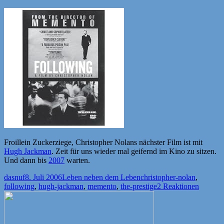
Froillein Zuckerziege, Christopher Nolans nächster Film ist mit
Hugh Jackman
. Zeit für uns wieder mal geifernd im Kino zu sitzen.
Und dann bis
2007
warten.
Autor
Veröffentlicht
Kategorien
Schlagwörter
dasnuf
8. Juli 2006
Leben neben dem Leben
christopher-nolan
,
am
following
,
hugh-jackman
,
memento
,
the-prestige
2 Reaktionen