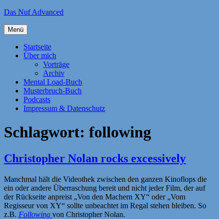
Zum
Das Nuf Advanced
Inhalt
springen
Menü
Startseite
Über mich
Vorträge
Archiv
Mental Load-Buch
Musterbruch-Buch
Podcasts
Impressum & Datenschutz
Schlagwort:
following
Christopher Nolan rocks excessively
Manchmal hält die Videothek zwischen den ganzen Kinoflops die
ein oder andere Überraschung bereit und nicht jeder Film, der auf
der Rückseite anpreist „Von den Machern XY“ oder „Vom
Regisseur von XY“ sollte unbeachtet im Regal stehen bleiben. So
z.B.
Following
von Christopher Nolan.