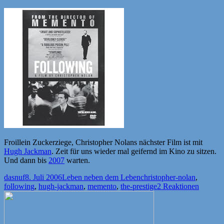
Froillein Zuckerziege, Christopher Nolans nächster Film ist mit
Hugh Jackman
. Zeit für uns wieder mal geifernd im Kino zu sitzen.
Und dann bis
2007
warten.
Autor
Veröffentlicht
Kategorien
Schlagwörter
dasnuf
8. Juli 2006
Leben neben dem Leben
christopher-nolan
,
am
following
,
hugh-jackman
,
memento
,
the-prestige
2 Reaktionen