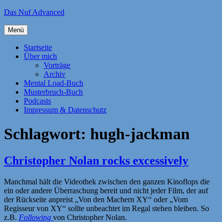
Zum
Das Nuf Advanced
Inhalt
springen
Menü
Startseite
Über mich
Vorträge
Archiv
Mental Load-Buch
Musterbruch-Buch
Podcasts
Impressum & Datenschutz
Schlagwort:
hugh-jackman
Christopher Nolan rocks excessively
Manchmal hält die Videothek zwischen den ganzen Kinoflops die
ein oder andere Überraschung bereit und nicht jeder Film, der auf
der Rückseite anpreist „Von den Machern XY“ oder „Vom
Regisseur von XY“ sollte unbeachtet im Regal stehen bleiben. So
z.B.
Following
von Christopher Nolan.