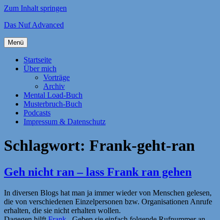
Zum Inhalt springen
Das Nuf Advanced
Menü
Startseite
Über mich
Vorträge
Archiv
Mental Load-Buch
Musterbruch-Buch
Podcasts
Impressum & Datenschutz
Schlagwort:
Frank-geht-ran
Geh nicht ran – lass Frank ran gehen
In diversen Blogs hat man ja immer wieder von Menschen gelesen,
die von verschiedenen Einzelpersonen bzw. Organisationen Anrufe
erhalten, die sie nicht erhalten wollen.
Dagegen hilft
Frank
. Geben sie einfach folgende Rufnummer an