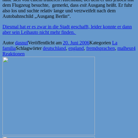
dem Flugzeug besuchte, gemerkt, dass
exit
Ausgang heißt. Er fuhr
also los und suchte relativ lange und verzweifelt nach dem
Autobahnschild „Ausgang Berlin“.
Diesmal hat er es zwar in die Stadt geschafft, leider konnte er dann
aber sein Leihauto nicht mehr finden.
Autor
dasnuf
Veröffentlicht am
20. Juni 2006
Kategorien
La
familia
Schlagwörter
deutschland
,
england
,
fremdsprachen
,
malheur
4
Reaktionen