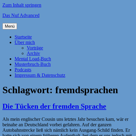
Zum Inhalt springen
Das Nuf Advanced
Menü
Startseite
Über mich
Vorträge
Archiv
Mental Load-Buch
Musterbruch-Buch
Podcasts
Impressum & Datenschutz
Schlagwort:
fremdsprachen
Die Tücken der fremden Sprache
Als mein englischer Cousin uns letztes Jahr besuchen kam, wär er
beinahe an Deutschland vorbei gefahren. Auf der ganzen
Autobahnstrecke ließ sich nämlich kein Ausgang-Schild finden. Er
hatte sich von einem früheren Aufenthalt, bei dem er uns jedoch mit