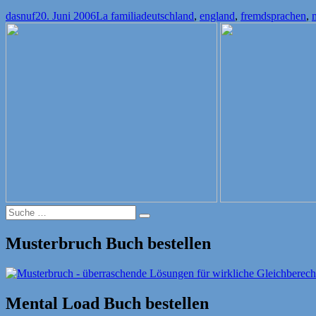
Autor
Veröffentlicht
Kategorien
Schlagwörter
dasnuf
20. Juni 2006
La familia
deutschland
,
england
,
fremdsprachen
,
am
Suche
Suche
nach:
Musterbruch Buch bestellen
Mental Load Buch bestellen