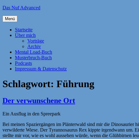
Zum
Das Nuf Advanced
Inhalt
springen
Menü
Startseite
Über mich
Vorträge
Archiv
Mental Load-Buch
Musterbruch-Buch
Podcasts
Impressum & Datenschutz
Schlagwort:
Führung
Der verwunschene Ort
Ein Ausflug in den Spreepark
Bei meinen Spaziergängen im Plänterwald sind mir die Dinosaurier hin
verwilderte Wiese. Der Tyrannosaurus Rex kippte irgendwann um. Eine
stellte mir vor, wie es wohl aussehen würde, wenn die Glühbirnen l