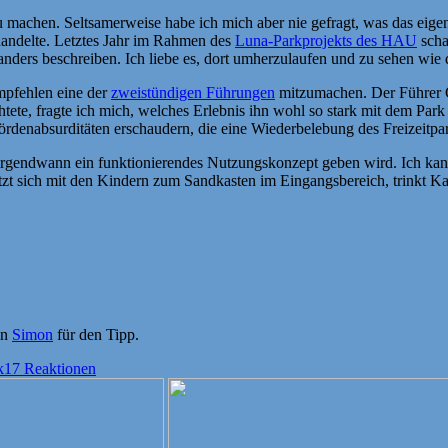
 machen. Seltsamerweise habe ich mich aber nie gefragt, was das eigen
handelte. Letztes Jahr im Rahmen des
Luna-Parkprojekts des HAU
scha
t anders beschreiben. Ich liebe es, dort umherzulaufen und zu sehen wie 
empfehlen eine der
zweistündigen Führungen
mitzumachen. Der Führer Ch
tete, fragte ich mich, welches Erlebnis ihn wohl so stark mit dem Par
ördenabsurditäten erschaudern, die eine Wiederbelebung des Freizeitp
 irgendwann ein funktionierendes Nutzungskonzept geben wird. Ich kann
zt sich mit den Kindern zum Sandkasten im Eingangsbereich, trinkt Kaff
an
Simon
für den Tipp.
k
17 Reaktionen