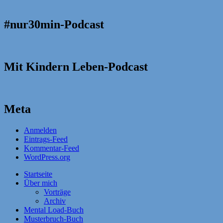
#nur30min-Podcast
Mit Kindern Leben-Podcast
Meta
Anmelden
Eintrags-Feed
Kommentar-Feed
WordPress.org
Startseite
Über mich
Vorträge
Archiv
Mental Load-Buch
Musterbruch-Buch