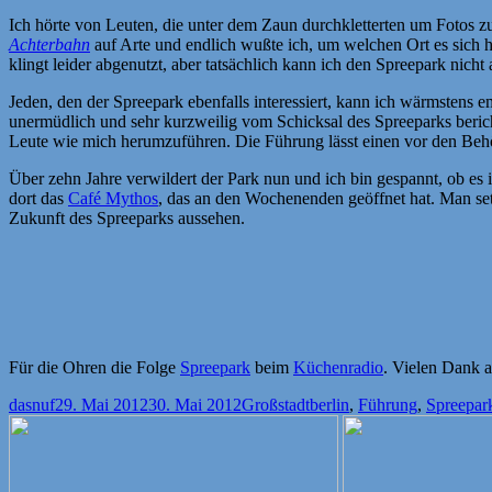
Ich hörte von Leuten, die unter dem Zaun durchkletterten um Fotos zu
Achterbahn
auf Arte und endlich wußte ich, um welchen Ort es sich 
klingt leider abgenutzt, aber tatsächlich kann ich den Spreepark nich
Jeden, den der Spreepark ebenfalls interessiert, kann ich wärmstens 
unermüdlich und sehr kurzweilig vom Schicksal des Spreeparks berich
Leute wie mich herumzuführen. Die Führung lässt einen vor den Beh
Über zehn Jahre verwildert der Park nun und ich bin gespannt, ob es
dort das
Café Mythos
, das an den Wochenenden geöffnet hat. Man set
Zukunft des Spreeparks aussehen.
Für die Ohren die Folge
Spreepark
beim
Küchenradio
. Vielen Dank 
Autor
Veröffentlicht
Kategorien
Schlagwörter
dasnuf
29. Mai 2012
30. Mai 2012
Großstadt
berlin
,
Führung
,
Spreepar
am