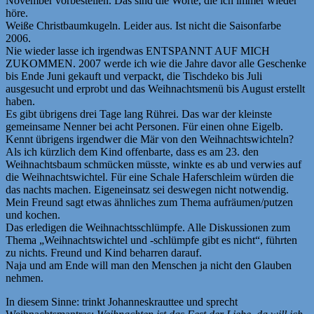
November vorbestellen. Das sind die Worte, die ich immer wieder
höre.
Weiße Christbaumkugeln. Leider aus. Ist nicht die Saisonfarbe
2006.
Nie wieder lasse ich irgendwas ENTSPANNT AUF MICH
ZUKOMMEN. 2007 werde ich wie die Jahre davor alle Geschenke
bis Ende Juni gekauft und verpackt, die Tischdeko bis Juli
ausgesucht und erprobt und das Weihnachtsmenü bis August erstellt
haben.
Es gibt übrigens drei Tage lang Rührei. Das war der kleinste
gemeinsame Nenner bei acht Personen. Für einen ohne Eigelb.
Kennt übrigens irgendwer die Mär von den Weihnachtswichteln?
Als ich kürzlich dem Kind offenbarte, dass es am 23. den
Weihnachtsbaum schmücken müsste, winkte es ab und verwies auf
die Weihnachtswichtel. Für eine Schale Haferschleim würden die
das nachts machen. Eigeneinsatz sei deswegen nicht notwendig.
Mein Freund sagt etwas ähnliches zum Thema aufräumen/putzen
und kochen.
Das erledigen die Weihnachtsschlümpfe. Alle Diskussionen zum
Thema „Weihnachtswichtel und -schlümpfe gibt es nicht“, führten
zu nichts. Freund und Kind beharren darauf.
Naja und am Ende will man den Menschen ja nicht den Glauben
nehmen.
In diesem Sinne: trinkt Johanneskrauttee und sprecht