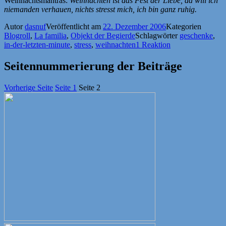
Weihnachtsmantras:
Weihnachten ist das Fest der Liebe, da will ich
niemanden verhauen, nichts stresst mich, ich bin ganz ruhig.
Autor
dasnuf
Veröffentlicht am
22. Dezember 2006
Kategorien
Blogroll
,
La familia
,
Objekt der Begierde
Schlagwörter
geschenke
,
in-der-letzten-minute
,
stress
,
weihnachten
1 Reaktion
Seitennummerierung der Beiträge
Vorherige Seite
Seite
1
Seite
2