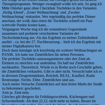
Therapieprogramm. Weniger zwanghaft wollte ich sein. So ging ich
Mitte Oktober ganz ohne Checkliste Tischdeko in den Varianten
‚Heilig Abend‘, ‚Erster Weihnachtstag‘ und ‚Zweiter
Weihnachtstag‘ einkaufen. Wer regelmäßig das perfekte Dinner
anschaut, der weiß, dass einen die Tischdeko schnell ein Paar
wertvolle Punkte kosten kann…
Vergangene Woche trug ich die erstandenen Gegenstände
zusammen und probierte verschiedene Varianten der
Tischschmückung aus. Als das Ergebnis zu meiner Zufriedenheit
ausfiel – ca. bei der 27. Nachbesserung – hielt ich das Ergebnis mit
meiner Digitalkamera fest.
Doch dann kündigte sich kurzfristig ein weiterer Weihnachtsgast an:
PANIK. Ich hatte nur Zimtröllchen für sieben Personen.
Die perfekte Tischdeko umzuorganisieren oder den Zimt als
Element zu streichen war undenkbar. Da half nur Zimtröllchen
nachkaufen. Theoretisch. Würde es in Berlin noch Geschäfte geben,
die Zimtröllchen verkaufen. Gibt es aber nicht. Versucht habe ich es
in diversen Drogeriemärkten, Reichelt, REAL, Kaufhof, Rudis
Resterampe. Nichts. Ebbe. Zimtröllchen sind aus.
Auch meine Versuche Zimtröllchen auf dem freien Markt der Straße
zu bekommen: gescheitert.
Anis ja. Zimt nein.
Gleiches gilt übrigens für Frühlingszwiebeln, Küchengarn und
Schweinelende. Ab dem 22.12. nicht mehr zu haben. Besser im