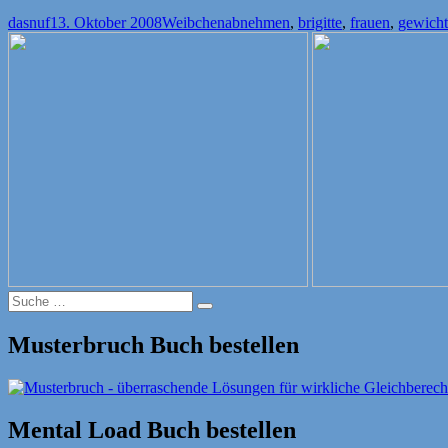
Autor
Veröffentlicht
Kategorien
Schlagwörter
dasnuf
13. Oktober 2008
Weibchen
abnehmen
,
brigitte
,
frauen
,
gewicht
am
Suche
Suche
nach:
Musterbruch Buch bestellen
Mental Load Buch bestellen