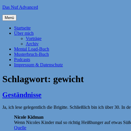
Zum
Das Nuf Advanced
Inhalt
springen
Menü
Startseite
Über mich
Vorträge
Archiv
Mental Load-Buch
Musterbruch-Buch
Podcasts
Impressum & Datenschutz
Schlagwort:
gewicht
Geständnisse
Ja, ich lese gelegentlich die Brigitte. Schließlich bin ich über 30.
Nicole Kidman
Wenn Nicoles Kinder mal so richtig Heißhunger auf etwas Süße
Quelle