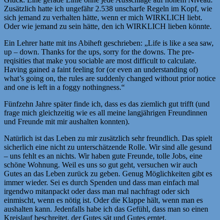
Zusätzlich hatte ich ungefähr 2.538 unscharfe Regeln im Kopf, wie
sich jemand zu verhalten hätte, wenn er mich WIRKLICH liebt.
Oder wie jemand zu sein hätte, den ich WIRKLICH lieben könnte.
Ein Lehrer hatte mit ins Abiheft geschrieben: „Life is like a sea saw,
up – down. Thanks for the ups, sorry for the downs. The pre-
reqisities that make you sociable are most difficult to calculate.
Having gained a faint feeling for (or even an understanding of)
what’s going on, the rules are suddenly changed without prior notice
and one is left in a foggy nothingness.“
Fünfzehn Jahre später finde ich, dass es das ziemlich gut trifft (und
frage mich gleichzeitig wie es all meine langjährigen Freundinnen
und Freunde mit mir aushalten konnten).
Natürlich ist das Leben zu mir zusätzlich sehr freundlich. Das spielt
sicherlich eine nicht zu unterschätzende Rolle. Wir sind alle gesund
– uns fehlt es an nichts. Wir haben gute Freunde, tolle Jobs, eine
schöne Wohnung. Weil es uns so gut geht, versuchen wir auch
Gutes an das Leben zurück zu geben. Genug Möglichkeiten gibt es
immer wieder. Sei es durch Spenden und dass man einfach mal
irgendwo mitanpackt oder dass man mal nachfragt oder sich
einmischt, wenn es nötig ist. Oder die Klappe hält, wenn man es
aushalten kann. Jedenfalls habe ich das Gefühl, dass man so einen
Kreislauf beschreitet, der Gutes sät und Gutes erntet.