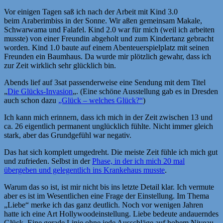
Vor einigen Tagen saß ich nach der Arbeit mit Kind 3.0
beim Araberimbiss in der Sonne. Wir aßen gemeinsam Makale,
Schwarwama und Falafel. Kind 2.0 war für mich (weil ich arbeiten
musste) von einer Freundin abgeholt und zum Kindertanz gebracht
worden. Kind 1.0 baute auf einem Abenteuerspielplatz mit seinen
Freunden ein Baumhaus. Da wurde mir plötzlich gewahr, dass ich
zur Zeit wirklich sehr glücklich bin.
Abends lief auf 3sat passenderweise eine Sendung mit dem Titel
„
Die Glücks-Invasion
„. (Eine schöne Ausstellung gab es in Dresden
auch schon dazu
„Glück – welches Glück?“
)
Ich kann mich erinnern, dass ich mich in der Zeit zwischen 13 und
ca. 26 eigentlich permanent unglücklich fühlte. Nicht immer gleich
stark, aber das Grundgefühl war negativ.
Das hat sich komplett umgedreht. Die meiste Zeit fühle ich mich gut
und zufrieden. Selbst in der
Phase, in der ich mich 20 mal
übergeben und gelegentlich ins Krankehaus musste
.
Warum das so ist, ist mir nicht bis ins letzte Detail klar. Ich vermute
aber es ist im Wesentlichen eine Frage der Einstellung. Im Thema
„Liebe“ merke ich das ganz deutlich. Noch vor wenigen Jahren
hatte ich eine Art Hollywoodeinstellung. Liebe bedeute andauerndes
Glück. Eine gerade Linie ohne jede Ausschläge auf hohem Niveau.