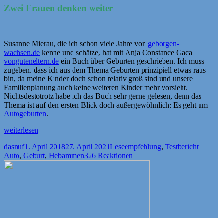
Zwei Frauen denken weiter
Susanne Mierau, die ich schon viele Jahre von
geborgen-
wachsen.de
kenne und schätze, hat mit Anja Constance Gaca
vonguteneltern.de
ein Buch über Geburten geschrieben. Ich muss
zugeben, dass ich aus dem Thema Geburten prinzipiell etwas raus
bin, da meine Kinder doch schon relativ groß sind und unsere
Familienplanung auch keine weiteren Kinder mehr vorsieht.
Nichtsdestotrotz habe ich das Buch sehr gerne gelesen, denn das
Thema ist auf den ersten Blick doch außergewöhnlich: Es geht um
Autogeburten
.
„[Rezension]
weiterlesen
Babyboom
Autor
Veröffentlicht
Kategorien
Schla
dasnuf
1. April 2018
27. April 2021
Leseempfehlung
,
Testbericht
und
am
Auto
,
Geburt
,
Hebammen
326 Reaktionen
Hebammenmangel:
Autogeburten
werden
bald
zum
Alltag
gehören“