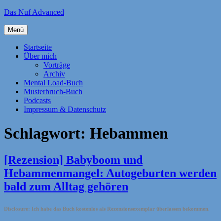
Zum
Das Nuf Advanced
Inhalt
springen
Menü
Startseite
Über mich
Vorträge
Archiv
Mental Load-Buch
Musterbruch-Buch
Podcasts
Impressum & Datenschutz
Schlagwort:
Hebammen
[Rezension] Babyboom und
Hebammenmangel: Autogeburten werden
bald zum Alltag gehören
Disclosure: Ich habe das Buch kostenlos als Rezensionsexemplar überlassen bekommen.