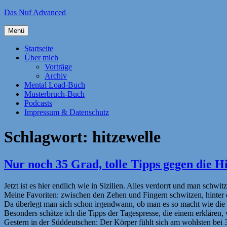
Zum
Das Nuf Advanced
Inhalt
springen
Menü
Startseite
Über mich
Vorträge
Archiv
Mental Load-Buch
Musterbruch-Buch
Podcasts
Impressum & Datenschutz
Schlagwort:
hitzewelle
Nur noch 35 Grad, tolle Tipps gegen die H
Jetzt ist es hier endlich wie in Sizilien. Alles verdorrt und man schwi
Meine Favoriten: zwischen den Zehen und Fingern schwitzen, hinter
Da überlegt man sich schon irgendwann, ob man es so macht wie die
Besonders schätze ich die Tipps der Tagespresse, die einem erklären,
Gestern in der Süddeutschen: Der Körper fühlt sich am wohlsten bei 3