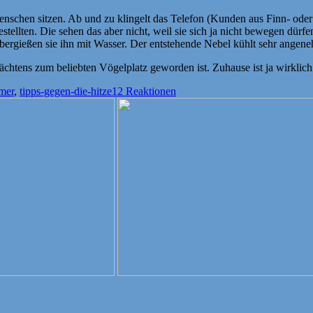
 Menschen sitzen. Ab und zu klingelt das Telefon (Kunden aus Finn- od
ellten. Die sehen das aber nicht, weil sie sich ja nicht bewegen dürfe
übergießen sie ihn mit Wasser. Der entstehende Nebel kühlt sehr angen
htens zum beliebten Vögelplatz geworden ist. Zuhause ist ja wirklich
mer
,
tipps-gegen-die-hitze
12 Reaktionen