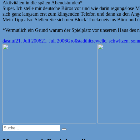
Aktivitäten in die späten Abendstunden*.
Super. Ich stelle mir deutsche Büros vor und wie darin regungslose
sich ganz langsam erst zum klingenden Telefon und dann zu den Angest
Mein Tipp also: Stellen Sie sich nen Block Trockeneis ins Büro und 
*Vermutlich ein Grund warum der Spielplatz vor unserem Haus des näc
Autor
Veröffentlicht
Kategorien
Schlagwörter
dasnuf
21. Juli 2006
21. Juli 2006
Großstadt
hitzewelle
,
schwitzen
,
som
am
Suche
Suche
nach: