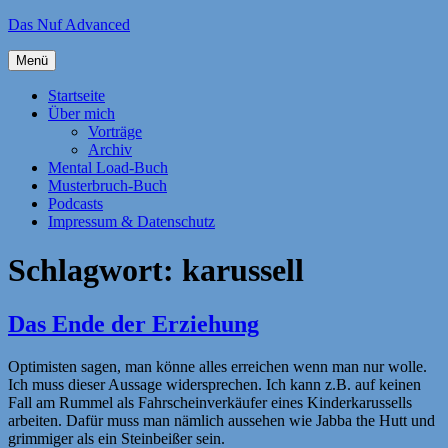
Zum
Das Nuf Advanced
Inhalt
springen
Menü
Startseite
Über mich
Vorträge
Archiv
Mental Load-Buch
Musterbruch-Buch
Podcasts
Impressum & Datenschutz
Schlagwort:
karussell
Das Ende der Erziehung
Optimisten sagen, man könne alles erreichen wenn man nur wolle.
Ich muss dieser Aussage widersprechen. Ich kann z.B. auf keinen
Fall am Rummel als Fahrscheinverkäufer eines Kinderkarussells
arbeiten. Dafür muss man nämlich aussehen wie Jabba the Hutt und
grimmiger als ein Steinbeißer sein.