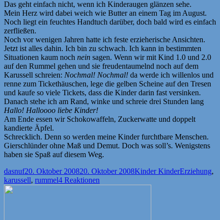
Das geht einfach nicht, wenn ich Kinderaugen glänzen sehe.
Mein Herz wird dabei weich wie Butter an einem Tag im August.
Noch liegt ein feuchtes Handtuch darüber, doch bald wird es einfach
zerfließen.
Noch vor wenigen Jahren hatte ich feste erzieherische Ansichten.
Jetzt ist alles dahin. Ich bin zu schwach. Ich kann in bestimmten
Situationen kaum noch
nein
sagen. Wenn wir mit Kind 1.0 und 2.0
auf den Rummel gehen und sie freudentaumelnd noch auf dem
Karussell schreien:
Nochmal! Nochmal!
da werde ich willenlos und
renne zum Tickethäuschen, lege die gelben Scheine auf den Tresen
und kaufe so viele Tickets, dass die Kinder darin fast versinken.
Danach stehe ich am Rand, winke und schreie drei Stunden lang
Hallo! Halloooo liebe Kinder!
Am Ende essen wir Schokowaffeln, Zuckerwatte und doppelt
kandierte Äpfel.
Schrecklich. Denn so werden meine Kinder furchtbare Menschen.
Gierschlünder ohne Maß und Demut. Doch was soll’s. Wenigstens
haben sie Spaß auf diesem Weg.
Autor
Veröffentlicht
Kategorien
Schlagwörte
dasnuf
20. Oktober 2008
20. Oktober 2008
Kinder Kinder
Erziehung
,
am
karussell
,
rummel
4 Reaktionen