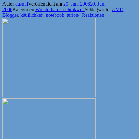
Autor
dasnuf
Veröffentlicht am
20. Juni 2006
20. Juni
2006
Kategorien
Wunderbare Technikwelt
Schlagwörter
AMD
,
Blogger
,
käuflichkeit
,
notebook
,
turion
4 Reaktionen