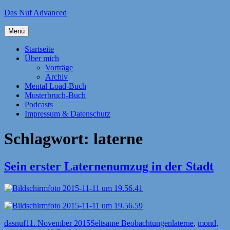
Zum
Das Nuf Advanced
Inhalt
springen
Menü
Startseite
Über mich
Vorträge
Archiv
Mental Load-Buch
Musterbruch-Buch
Podcasts
Impressum & Datenschutz
Schlagwort:
laterne
Sein erster Laternenumzug in der Stadt
Autor
Veröffentlicht
Kategorien
Schlagwörter
dasnuf
11. November 2015
Seltsame Beobachtungen
laterne
,
mond
,