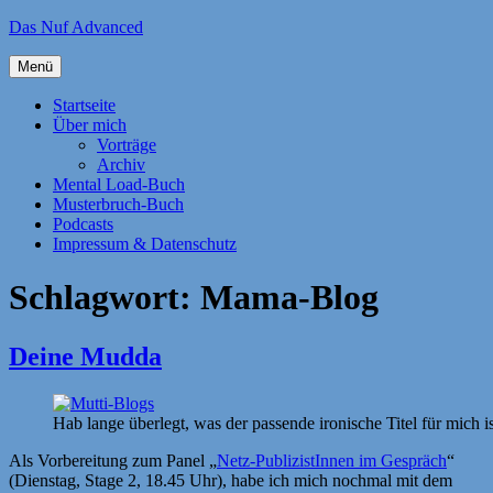
Zum
Das Nuf Advanced
Inhalt
springen
Menü
Startseite
Über mich
Vorträge
Archiv
Mental Load-Buch
Musterbruch-Buch
Podcasts
Impressum & Datenschutz
Schlagwort:
Mama-Blog
Deine Mudda
Hab lange überlegt, was der passende ironische Titel für mich is
Als Vorbereitung zum Panel „
Netz-PublizistInnen im Gespräch
“
(Dienstag, Stage 2, 18.45 Uhr), habe ich mich nochmal mit dem