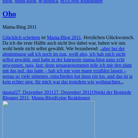
am
Blog
,
Mutti-Blog
,
re-publica
,
rpTEN
60 Reaktionen
Oho
Mama-Blog 2011
Glücklich scheitern
ist
Mama-Blog 2011
. Herzlichen Glückwunsch.
Da ich die erste Hälfte auch nicht live dabei war, haben wir uns
wohl beide nicht selbst gewählt. Wie bezaubernd: „
aber bei der
abstimmung saß ich noch im zug, weiß also, ich hab mich nicht
selbst gewählt. und habe in der kategorie mama-blog ganz echt
gewonnen. naja, fast: denn genaugenommen teile ich mir den platz
mit das nuf. das hatte – hab ich mir vom mann erzählen lassen –
genau so viele stimmen. entschieden hat dann ein los. und das ist ja
kein echter sieg. für mich war das trotzdem wie weihnachten.
„
Autor
Veröffentlicht
Kategorien
Sch
dasnuf
27. Dezember 2011
27. Dezember 2011
Objekt der Begierde
am
Blogger 2011
,
Mama-Blog
Keine Reaktionen