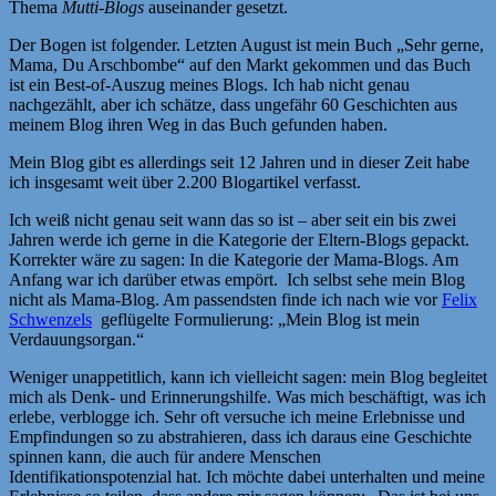
Thema
Mutti-Blogs
auseinander gesetzt.
Der Bogen ist folgender. Letzten August ist mein Buch „Sehr gerne,
Mama, Du Arschbombe“ auf den Markt gekommen und das Buch
ist ein Best-of-Auszug meines Blogs. Ich hab nicht genau
nachgezählt, aber ich schätze, dass ungefähr 60 Geschichten aus
meinem Blog ihren Weg in das Buch gefunden haben.
Mein Blog gibt es allerdings seit 12 Jahren und in dieser Zeit habe
ich insgesamt weit über 2.200 Blogartikel verfasst.
Ich weiß nicht genau seit wann das so ist – aber seit ein bis zwei
Jahren werde ich gerne in die Kategorie der Eltern-Blogs gepackt.
Korrekter wäre zu sagen: In die Kategorie der Mama-Blogs. Am
Anfang war ich darüber etwas empört. Ich selbst sehe mein Blog
nicht als Mama-Blog. Am passendsten finde ich nach wie vor
Felix
Schwenzels
geflügelte Formulierung: „Mein Blog ist mein
Verdauungsorgan.“
Weniger unappetitlich, kann ich vielleicht sagen: mein Blog begleitet
mich als Denk- und Erinnerungshilfe. Was mich beschäftigt, was ich
erlebe, verblogge ich. Sehr oft versuche ich meine Erlebnisse und
Empfindungen so zu abstrahieren, dass ich daraus eine Geschichte
spinnen kann, die auch für andere Menschen
Identifikationspotenzial hat. Ich möchte dabei unterhalten und meine