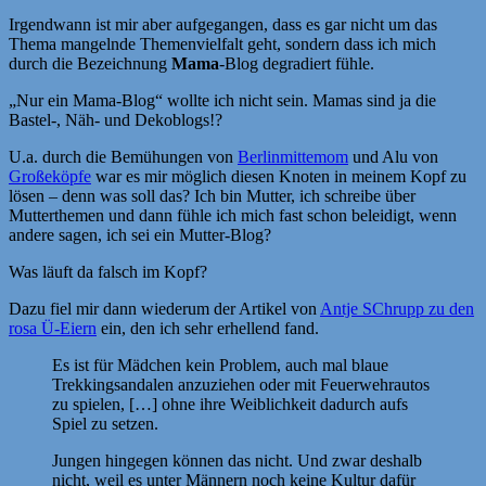
Irgendwann ist mir aber aufgegangen, dass es gar nicht um das
Thema mangelnde Themenvielfalt geht, sondern dass ich mich
durch die Bezeichnung
Mama
-Blog degradiert fühle.
„Nur ein Mama-Blog“ wollte ich nicht sein. Mamas sind ja die
Bastel-, Näh- und Dekoblogs!?
U.a. durch die Bemühungen von
Berlinmittemom
und Alu von
Großeköpfe
war es mir möglich diesen Knoten in meinem Kopf zu
lösen – denn was soll das? Ich bin Mutter, ich schreibe über
Mutterthemen und dann fühle ich mich fast schon beleidigt, wenn
andere sagen, ich sei ein Mutter-Blog?
Was läuft da falsch im Kopf?
Dazu fiel mir dann wiederum der Artikel von
Antje SChrupp zu den
rosa Ü-Eiern
ein, den ich sehr erhellend fand.
Es ist für Mädchen kein Problem, auch mal blaue
Trekkingsandalen anzuziehen oder mit Feuerwehrautos
zu spielen, […] ohne ihre Weiblichkeit dadurch aufs
Spiel zu setzen.
Jungen hingegen können das nicht. Und zwar deshalb
nicht, weil es unter Männern noch keine Kultur dafür