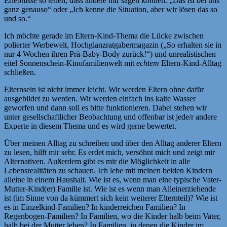
Erlebnisse so teilen, dass andere mir sagen können: „Das ist bei uns
ganz genauso“ oder „Ich kenne die Situation, aber wir lösen das so
und so.“
Ich möchte gerade im Eltern-Kind-Thema die Lücke zwischen
polierter Werbewelt, Hochglanzratgabermagazin („So erhalten sie in
nur 4 Wochen ihren Prä-Baby-Body zurück!“) und unrealistischen
eitel Sonnenschein-Kinofamilienwelt mit
echtem
Eltern-Kind-Alltag
schließen.
Elternsein ist nicht immer leicht. Wir werden Eltern ohne dafür
ausgebildet zu werden. Wir werden einfach ins kalte Wasser
geworfen und dann soll es bitte funktionieren. Dabei stehen wir
unter gesellschaftlicher Beobachtung und offenbar ist jede/r andere
Experte in diesem Thema und es wird gerne bewertet.
Über meinen Alltag zu schreiben und über den Alltag anderer Eltern
zu lesen, hilft mir sehr. Es erdet mich, versöhnt mich und zeigt mir
Alternativen. Außerdem gibt es mir die Möglichkeit in alle
Lebensrealitäten zu schauen. Ich lebe mit meinen beiden Kindern
alleine in einem Haushalt. Wie ist es, wenn man eine typische Vater-
Mutter-Kind(er) Familie ist. Wie ist es wenn man Alleinerziehende
ist (im Sinne von da kümmert sich kein weiterer Elternteil)? Wie ist
es in Einzelkind-Familien? In kinderreichen Familien? In
Regenbogen-Familien? In Familien, wo die Kinder halb beim Vater,
halb bei der Mutter leben? In Familien, in denen die Kinder im