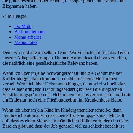
die gute Gesellschaft der Frauen, die sogar gleich ein „Mama“ im
Blognamen haben.
Zum Beispiel:
Dr. Mutti
Berlinmittemom
Mama arbeitet
Mama notes
Denn wir sind alle im selben Team. Wir versuchen durch das Teilen
unserer Alltagserfahrungen Themen Aufmerksamkeit zu verhelfen,
die natürlich eine gesellschaftliche Relevanz haben.
Wenn ich über (m)eine Schwangerschaft und die Geburt meiner
Kinder blogge, dann komme ich nicht am Thema Hebammen
vorbei. Wenn ich über Hebammen blogge, dann wird schnell klar,
dass es hier dringend Handlungsbedarf gibt, weil die utopischen
Versicherungsprämien das Hebammentum aussterben lassen und mir
am Ende nur noch eine Fließbandgeburt im Krankenhaus bleibt.
Wenn ich über (m)ein Kind im Kindergartenalter schreibe, dann
berühre ich automatisch das Thema Erziehungspersonal. Mir fällt
auf, dass es einen Mangel an männlichen Rollenvorbildern im Care-
Bereich gibt und dass der Job generell viel zu schlecht bezahlt ist.