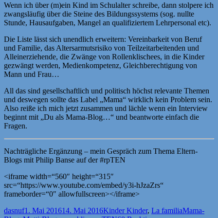
Wenn ich über (m)ein Kind im Schulalter schreibe, dann stolpere ich
zwangsläufig über die Steine des Bildungssystems (sog. nullte
Stunde, Hausaufgaben, Mangel an qualifiziertem Lehrpersonal etc).
Die Liste lässt sich unendlich erweitern: Vereinbarkeit von Beruf
und Familie, das Altersarmutsrisiko von Teilzeitarbeitenden und
Alleinerziehende, die Zwänge von Rollenklischees, in die Kinder
gezwängt werden, Medienkompetenz, Gleichberechtigung von
Mann und Frau…
All das sind gesellschaftlich und politisch höchst relevante Themen
und deswegen sollte das Label „Mama“ wirklich kein Problem sein.
Also reiße ich mich jetzt zusammen und lächle wenn ein Interview
beginnt mit „Du als Mama-Blog…“ und beantworte einfach die
Fragen.
Nachträgliche Ergänzung – mein Gespräch zum Thema Eltern-
Blogs mit Philip Banse auf der #rpTEN
<iframe width=“560″ height=“315″
src=“https://www.youtube.com/embed/y3i-hJzaZrs“
frameborder=“0″ allowfullscreen></iframe>
Autor
Veröffentlicht
Kategorien
Schlagwört
dasnuf
1. Mai 2016
14. Mai 2016
Kinder Kinder
,
La familia
Mama-