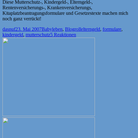
Diese Mutterschutz-, Kindergeld-, Elterngeld-,
Rentenversicherungs-, Krankenversicherungs,
Kitaplatzbeantragungsformulare und Gesetzestexte machen mich
noch ganz verrückt!
Autor
Veröffentlicht
Kategorien
Schlagwörter
dasnuf
23. Mai 2007
Babyleben
,
Blogroll
elterngeld
,
formulare
,
am
kindergeld
,
mutterschutz
5 Reaktionen