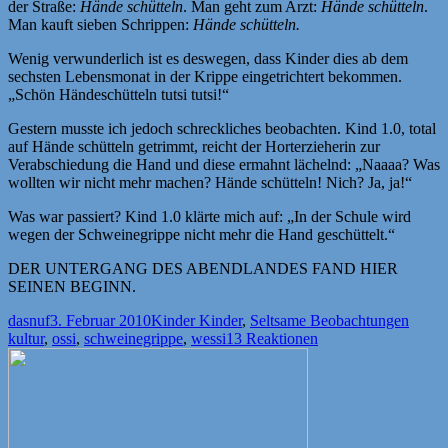
der Straße:
Hände schütteln
. Man geht zum Arzt:
Hände schütteln
.
Man kauft sieben Schrippen:
Hände schütteln.
Wenig verwunderlich ist es deswegen, dass Kinder dies ab dem
sechsten Lebensmonat in der Krippe eingetrichtert bekommen.
„Schön Händeschütteln tutsi tutsi!“
Gestern musste ich jedoch schreckliches beobachten. Kind 1.0, total
auf Hände schütteln getrimmt, reicht der Horterzieherin zur
Verabschiedung die Hand und diese ermahnt lächelnd: „Naaaa? Was
wollten wir nicht mehr machen? Hände schütteln! Nich? Ja, ja!“
Was war passiert? Kind 1.0 klärte mich auf: „In der Schule wird
wegen der Schweinegrippe nicht mehr die Hand geschüttelt.“
DER UNTERGANG DES ABENDLANDES FAND HIER
SEINEN BEGINN.
Autor
Veröffentlicht
Kategorien
Schla
dasnuf
3. Februar 2010
Kinder Kinder
,
Seltsame Beobachtungen
am
kultur
,
ossi
,
schweinegrippe
,
wessi
13 Reaktionen