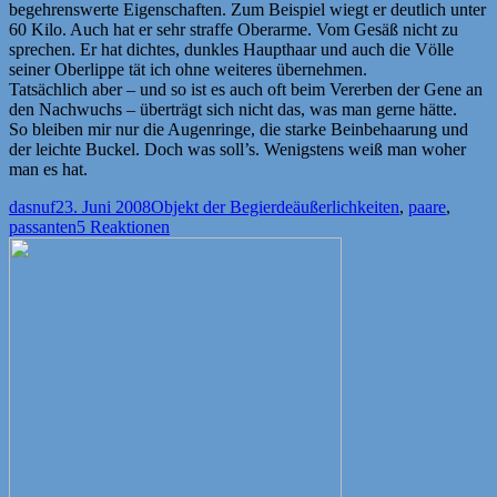
begehrenswerte Eigenschaften. Zum Beispiel wiegt er deutlich unter
60 Kilo. Auch hat er sehr straffe Oberarme. Vom Gesäß nicht zu
sprechen. Er hat dichtes, dunkles Haupthaar und auch die Völle
seiner Oberlippe tät ich ohne weiteres übernehmen.
Tatsächlich aber – und so ist es auch oft beim Vererben der Gene an
den Nachwuchs – überträgt sich nicht das, was man gerne hätte.
So bleiben mir nur die Augenringe, die starke Beinbehaarung und
der leichte Buckel. Doch was soll’s. Wenigstens weiß man woher
man es hat.
Autor
Veröffentlicht
Kategorien
Schlagwörter
dasnuf
23. Juni 2008
Objekt der Begierde
äußerlichkeiten
,
paare
,
am
passanten
5 Reaktionen