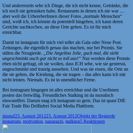
Und andererseits sehe ich Dinge, die ich nicht kenne, Getränke, die
ich noch nie getrunken habe, Restaurants in denen ich nie war …
aber weil die UrhereberInnen dieser Fotos „normale Menschen“
sind, weiß ich, ich könnte da potentiell hingehen, ich kann deren
Gerichte nachkochen, an diese Orte gehen. Es ist für mich
erreichbar.
Damit ist instagram für mich viel toller als Gala oder Neue Post.
Zeitungen, die eigentlich genau das machen, nur bei Promis. Sie
stillen die Neugierde.
„Die Angelina Jolie, guck mal, die sieht
ungeschminkt auch gar nicht so toll aus!“
Nur werden diese Promis
eben nicht gefragt, ob sie wollen, dass ICH sehe, wie sie gestresst,
ungeschminkt und traurig aussehen. Und was sie essen, die Orte an
die sie gehen, die Kleidung, die sie tragen – das alles kann ich mir
nicht leisten. Niemals. Es ist in unendlicher Ferne.
Bei instragram hingegen ist alles erreichbar und die UserInnen
posten das freiwillig. Freundliches Stalking ist da moralisch
einwandfrei. Darum mag ich instagram so gern. Das ist quasi DIE
Fair Trade Bio Delfinfrei Social Media Plattform.
Autor
Veröffentlicht
Kategorien
Schlagwö
dasnuf
23. August 2012
23. August 2012
Objekt der Begierde
am
instagram
,
motivation
,
paparazzi
,
stalking
5 Reaktionen