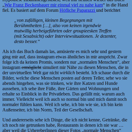
„
Wie Franz Beckenbauer mir einmal viel zu nahe kam
“ in die Hand
fiel. Es basiert auf dem Forum
Höfliche Paparazzi
und berichtet
„von zufälligen, kleinen Begegnungen mit
Berühmtheiten […], also von keinen irgendwie
mutwillig herbeigeführten oder groupieesken Treffen
(mit Sexabsicht) oder Interviewsituationen. Je dezenter,
desto besser.“
Als ich das Buch damals las, amüsierte es mich sehr und gestern
ging mir auf, dass instagram etwas ähnliches in mir anspricht. Zwar
folge ich da keinen Promis, sondern nur „normalen Menschen“, aber
instagram
ermöglicht
simuliert mir Nähe zu diesen Menschen, die in
der unvirtuellen Welt gar nicht
wirklich
besteht. Ich schaue durch die
Bilder, welche diese Menschen posten auf deren Teller, sehe wo sie
abends hingehen, was sie trinken, wie ihre Katzen und Hunde
aussehen, ich sehe ihre Füße, ihre Gärten und Wohnungen und
erhalte so Einblick in ihr Privatleben. Das gefällt mir, warum auch
immer. Vielleicht weil ich auch so normal bin und mich damit noch
normaler fühlen kann. Weil ich sehe, ich bin wie sie, ich bin kein
Außenseiter, ich bin Norm, Teil der Gesellschaft.
Und andererseits sehe ich Dinge, die ich nicht kenne, Getränke, die
ich noch nie getrunken habe, Restaurants in denen ich nie war …
aber weil die UrhereberInnen dieser Fotos „normale Menschen“