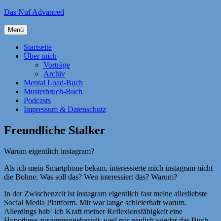
Zum
Das Nuf Advanced
Inhalt
springen
Menü
Startseite
Über mich
Vorträge
Archiv
Mental Load-Buch
Musterbruch-Buch
Podcasts
Impressum & Datenschutz
Freundliche Stalker
Warum eigentlich instagram?
Als ich mein Smartphone bekam, interessierte mich instagram nicht
die Bohne. Was soll das? Wen interessiert das? Warum?
In der Zwischenzeit ist instagram eigentlich fast meine allerliebste
Social Media Plattform. Mir war lange schleierhaft warum.
Allerdings hab‘ ich Kraft meiner Reflexionsfähigkeit eine
Hypothese zusammengebastelt, weil mir neulich wieder das Buch