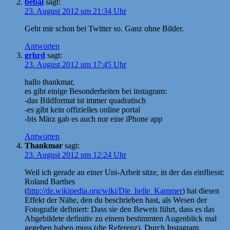
bebal
sagt:
23. August 2012 um 21:34 Uhr
Geht mir schon bei Twitter so. Ganz ohne Bilder.
Antworten
grhrd
sagt:
23. August 2012 um 17:45 Uhr
hallo thankmar,
es gibt einige Besonderheiten bei instagram:
-das Bildformat ist immer quadratisch
-es gibt kein offizielles online portal
-bis März gab es auch nur eine iPhone app
Antworten
Thankmar
sagt:
23. August 2012 um 12:24 Uhr
Weil ich gerade an einer Uni-Arbeit sitze, in der das einfliesst:
Roland Barthes
(
http://de.wikipedia.org/wiki/Die_helle_Kammer
) hat diesen
Effekt der Nähe, den du beschrieben hast, als Wesen der
Fotografie definiert: Dass sie den Beweis führt, dass es das
Abgebildete definitiv zu einem bestimmten Augenblick mal
gegeben haben muss (die Referenz). Durch Instagram