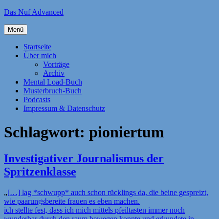
Zum
Das Nuf Advanced
Inhalt
springen
Menü
Startseite
Über mich
Vorträge
Archiv
Mental Load-Buch
Musterbruch-Buch
Podcasts
Impressum & Datenschutz
Schlagwort:
pioniertum
Investigativer Journalismus der
Spritzenklasse
„
[…] lag *schwupp* auch schon rücklings da, die beine gespreizt,
wie paarungsbereite frauen es eben machen.
ich stellte fest, dass ich mich mittels pfeiltasten immer noch
wunderbar durch den raum bewegen konnte und erkundete in