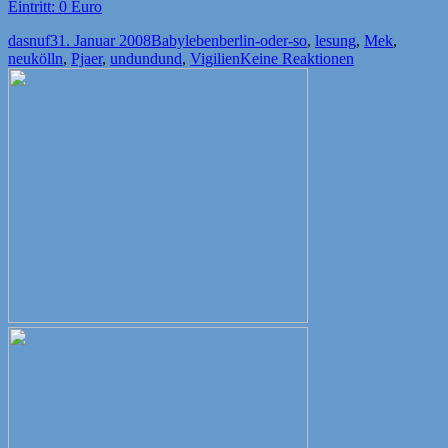
Eintritt: 0 Euro
Autor
Veröffentlicht
Kategorien
Schlagwörter
dasnuf
31. Januar 2008
Babyleben
berlin-oder-so
,
lesung
,
Mek
,
am
neukölln
,
Pjaer
,
undundund
,
Vigilien
Keine Reaktionen