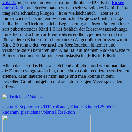
volants
angesehen und wie schon im Oktober 2009 als die
Riesen
durch Berlin
wanderten, hatten wir ein sehr verzücktes Gefühl. Das
mag sehr schmalzig klingen – ist es vielleicht auch – aber es ist
immer wieder faszinierend wie einfache Dinge wie bunte, riesige
Lufballons in Tierform solche Begeisterung auslösen können. Unser
zart pubertierendes Kind 1.0 lief fröhlich der Riesenwasserschlange
hinterher und schrie vor Freude als es endlich, gemeinsam mit ca.
fünf anderen Kindern für einen kurzen Augenblick gefressen wurde.
Kind 2.0 rannte den verhuschten Seepferdchen hinterher und
versuchte sie zu berühren und Kind 3.0 auf meinem Rücken wedelte
Babyzeichen und verkündete enthusiastisch: „Fiiisch! Fiiisch!“
Allein das lässt das Herz ausreichend aufgehen und wenn man dann
die Kamera weggesteckt hat, um nicht zu dokumentieren sondern zu
erleben, dann dauerte es nicht lange und man konnte in dem
beseelten Gefühl aufgehen und sich der riesigen Meeresgestalten
erfreuen.
Autor
Veröffentlicht
Kategorien
Schlagwörter
dasnuf
4. September 2011
Großstadt
,
Kinder Kinder
125 feier
,
am
kudamm
,
plasticiens volants
1 Reaktion