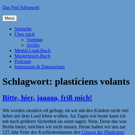
Zum
Das Nuf Advanced
Inhalt
springen
Menü
Startseite
Über mich
Vorträge
Archiv
Mental Load-Buch
Musterbruch-Buch
Podcasts
Impressum & Datenschutz
Schlagwort:
plasticiens volants
Bitte, hier, jaaaaa, friß mich!
Wir werden ziemlich oft gefragt, ob wir mit den Kindern nicht viel
lieber auf dem Land leben wollten. An Tagen wie heute kann ich
mit noch größerer Sicherheit als sonst sagen: Nein. Denn das was
Berlin bietet, möchten wir nicht missen. Heute haben wir uns zur
125 Jahr Feier des Kurfürstendamms den
Umzug der Plasticiens