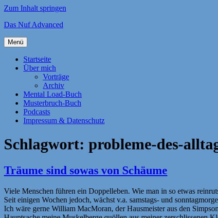
Zum Inhalt springen
Das Nuf Advanced
Menü
Startseite
Über mich
Vorträge
Archiv
Mental Load-Buch
Musterbruch-Buch
Podcasts
Impressum & Datenschutz
Schlagwort:
probleme-des-allta
Träume sind sowas von Schäume
Viele Menschen führen ein Doppelleben. Wie man in so etwas reinrutsc
Seit einigen Wochen jedoch, wächst v.a. samstags- und sonntagmorge
Ich wäre gerne William MacMoran, der Hausmeister aus den Simpsons o
Hauptsache meine Muskelberge quöllen aus meiner zerschlissenen Kleid