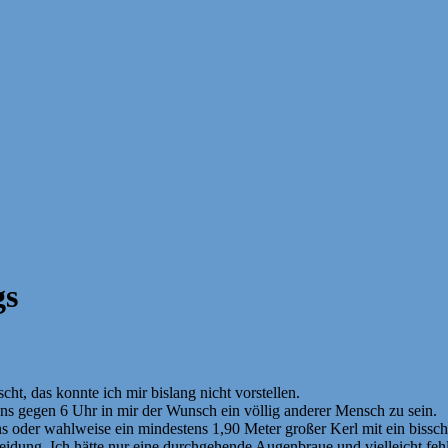
gs
ht, das konnte ich mir bislang nicht vorstellen.
ns gegen 6 Uhr in mir der Wunsch ein völlig anderer Mensch zu sein.
der wahlweise ein mindestens 1,90 Meter großer Kerl mit ein bisschen
ung. Ich hätte nur eine durchgehende Augenbraue und vielleicht fehlte