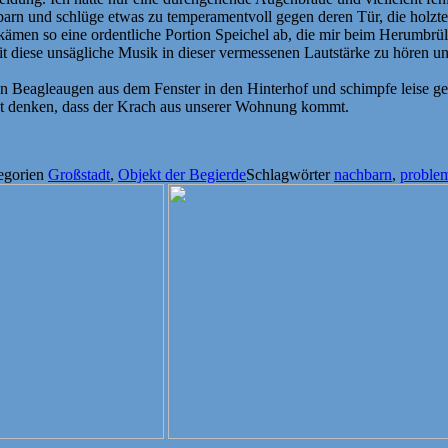
barn und schlüge etwas zu temperamentvoll gegen deren Tür, die holzt
ämen so eine ordentliche Portion Speichel ab, die mir beim Herumbrü
 diese unsägliche Musik in dieser vermessenen Lautstärke zu hören und
gen Beagleaugen aus dem Fenster in den Hinterhof und schimpfe leise ge
cht denken, dass der Krach aus unserer Wohnung kommt.
egorien
Großstadt
,
Objekt der Begierde
Schlagwörter
nachbarn
,
problem