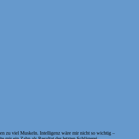
 zu viel Muskeln. Intelligenz wäre mir nicht so wichtig –
 mir ein Zahn als Resultat der letzten Schlägerei.