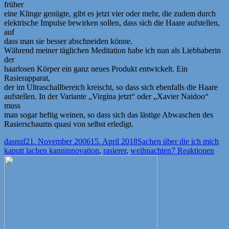
früher
eine Klinge genügte, gibt es jetzt vier oder mehr, die zudem durch
elektrische Impulse bewirken sollen, dass sich die Haare aufstellen,
auf
dass man sie besser abschneiden könne.
Während meiner täglichen Meditation habe ich nun als Liebhaberin
der
haarlosen Körper ein ganz neues Produkt entwickelt. Ein
Rasierapparat,
der im Ultraschallbereich kreischt, so dass sich ebenfalls die Haare
aufstellen. In der Variante „Virgina jetzt“ oder „Xavier Naidoo“
muss
man sogar heftig weinen, so dass sich das lästige Abwaschen des
Rasierschaums quasi von selbst erledigt.
Autor
Veröffentlicht
Kategorien
dasnuf
21. November 2006
15. April 2018
Sachen über die ich mich
am
Schlagwörter
kaputt lachen kann
innovation
,
rasierer
,
weihnachten
7 Reaktionen