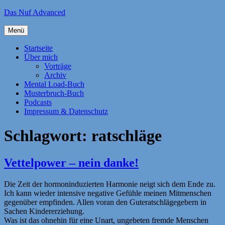
Zum
Das Nuf Advanced
Inhalt
springen
Menü
Startseite
Über mich
Vorträge
Archiv
Mental Load-Buch
Musterbruch-Buch
Podcasts
Impressum & Datenschutz
Schlagwort:
ratschläge
Vettelpower – nein danke!
Die Zeit der hormoninduzierten Harmonie neigt sich dem Ende zu.
Ich kann wieder intensive negative Gefühle meinen Mitmenschen
gegenüber empfinden. Allen voran den Guteratschlägegebern in
Sachen Kindererziehung.
Was ist das ohnehin für eine Unart, ungebeten fremde Menschen