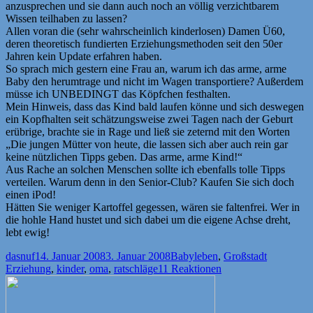
anzusprechen und sie dann auch noch an völlig verzichtbarem
Wissen teilhaben zu lassen?
Allen voran die (sehr wahrscheinlich kinderlosen) Damen Ü60,
deren theoretisch fundierten Erziehungsmethoden seit den 50er
Jahren kein Update erfahren haben.
So sprach mich gestern eine Frau an, warum ich das arme, arme
Baby den herumtrage und nicht im Wagen transportiere? Außerdem
müsse ich UNBEDINGT das Köpfchen festhalten.
Mein Hinweis, dass das Kind bald laufen könne und sich deswegen
ein Kopfhalten seit schätzungsweise zwei Tagen nach der Geburt
erübrige, brachte sie in Rage und ließ sie zeternd mit den Worten
„Die jungen Mütter von heute, die lassen sich aber auch rein gar
keine nützlichen Tipps geben. Das arme, arme Kind!“
Aus Rache an solchen Menschen sollte ich ebenfalls tolle Tipps
verteilen. Warum denn in den Senior-Club? Kaufen Sie sich doch
einen iPod!
Hätten Sie weniger Kartoffel gegessen, wären sie faltenfrei. Wer in
die hohle Hand hustet und sich dabei um die eigene Achse dreht,
lebt ewig!
Autor
Veröffentlicht
Kategorien
Schlagwör
dasnuf
14. Januar 2008
3. Januar 2008
Babyleben
,
Großstadt
am
Erziehung
,
kinder
,
oma
,
ratschläge
11 Reaktionen