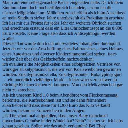
Mann auf eine selbstgemachte Paella eingeladen hatte. Da ich mein
Studium dann doch noch erfolgreich beendete, ersann ich die
nächste Möglichkeit um Millionen zu scheffeln als ich im Anschluss
an mein Studium sieben Jahre unterbezahlt als Praktikantin arbeitete.
Ich lies mir aus Protest für jedes Jahr ein weiteres Ohrloch stechen
und errechnete erstaunt dass ein Liter Ohrlochantisept an die 8.000
Euro kostete. Keine Frage also dass ich Antiseptmogul werden
wollte.
Dieser Plan wurde durch ein unerwartetes Jobangebot durchquert.
Jetzt da wir vor der Anschaffung eines Fahrradsitzes, eines Helmes,
eines Autositzes und diverser Kinderzimmermöbel stehen, ist es
wieder Zeit über das Geldscheffeln nachzudenken.
Ich evaluierte die Möglichkeiten eines erfolgreichen Vertriebs von
würziger Eukalyptusmilch, die wir von Koalaweibchen gewinnen
würden. Eukalyptusmozarella, Eukalyptusbutter, Eukalyptusjogurt
… ein unendlich vielfältiger Markt – leider war es zu schwer an
trächtige Koalaweibchen zu kommen. Von den Melkversuchen gar
nicht zu sprechen…
Als ich unserem Kind 1.0 beim Abendbrot vom Fleckenmusang
berichtete, die Kaffeebohnen isst und sie dann fermentiert
ausscheidet und dass diese für 1.200 Euro das Kilo verkauft
würden, bekam es Eurozeichen in den Augen.
„Ist Dir schon mal aufgefallen, dass unser Baby manchmal
unverdautes Gemüse in der Windel hat? Nein? Ist aber so, ich habs
genau gesehen. Sollen wir das auch verkaufen? Bei Ebay