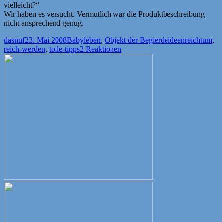
vielleicht?“
Wir haben es versucht. Vermutlich war die Produktbeschreibung
nicht ansprechend genug.
Autor
Veröffentlicht
Kategorien
Schlagwörter
dasnuf
23. Mai 2008
Babyleben
,
Objekt der Begierde
ideenreichtum
,
am
reich-werden
,
tolle-tipps
2 Reaktionen